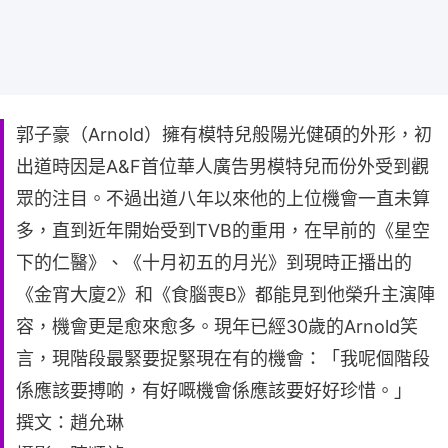
郭子豪（Arnold）擁有模特兒般陽光健碩的外形，初
出道時因是A&F首位華人廣告男模特兒而份外受到觀
眾的注目。不過出道八年以來他的上位機會一直未算
多，直到近年開始受到TVB的重用，在早前的《星空
下的仁醫》、《十月初五的月光》到現時正播出的
《金宵大廈2》和《食腦喪B》都能見到他榮升主演陣
容，機會更是愈來愈多。現年已經30歲的Arnold笑
言，現階段最緊要捉緊現在有的機會：「我呢個階段
係應該要搏啲，有好嘅機會係應該要好好珍惜。」
撰文：趙允琳