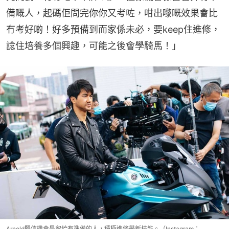
備嘅人，起碼佢問完你你又考咗，咁出嚟嘅效果會比
冇考好啲！好多預備到而家係未必，要keep住進修，
諗住培養多個興趣，可能之後會學騎馬！」
Arnold堅信機會是留給有準備的人，積極進修學新技能。（Instagram：