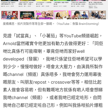
度橋構思、拍片到製作等等全部一腳踢。（YouTube：食腦 BrainStorming）
見證「試當真」、「小薯茄」等YouTube頻道崛起，
Arnold當然確實令他更加有動力去做得更好：「同佢
哋比真係冇可能㗎喇，畢竟佢哋而家好well 
developed（發展），我哋只係望住佢哋希望可以學
到少少，慢慢咁做好，唔會太大壓力，由演員所製作
嘅channel（頻道）真係唔多，我哋會努力運用幕後
嘅朋友、叫朋友repost、crossover等等，相信比起
素人做會容易啲，但有難嘅地方就係有啲人唔會想睇
我哋channel（頻道），或者我哋已經定咗形，自問
我哋自己都已經定咗自己形，例如叫我係咁拍片爆粗