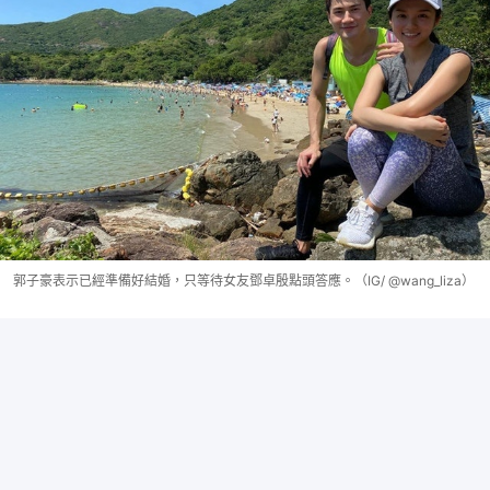
郭子豪表示已經準備好結婚，只等待女友鄧卓殷點頭答應。（IG/ @wang_liza）