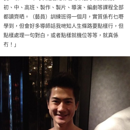
初、中、高班、製作、製片、導演、編劇等課程全部
都讀齊晒。（藝員）訓練班得一個月，實質係冇乜嘢
學到，但會好多導師話我哋知人生條路要點樣行，但
點樣處理一句對白，或者點樣就機位等等，就真係
冇！」