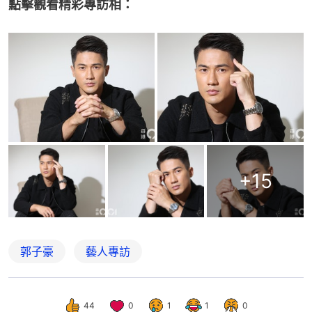
點擊觀看精彩專訪相：
+
15
郭子豪
藝人專訪
44
0
1
1
0