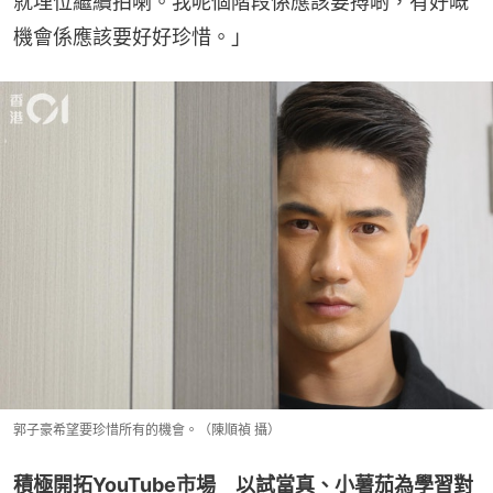
就埋位繼續拍喇。我呢個階段係應該要搏啲，有好嘅
機會係應該要好好珍惜。」
郭子豪希望要珍惜所有的機會。（陳順禎 攝）
積極開拓YouTube市場　以試當真、小薯茄為學習對