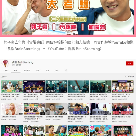
郭子豪去年與《食腦喪B》兩位好拍檔何廣沛和方紹聰一同合作經營YouTube頻道
「食腦BrainStorming」。（YouTube：食腦 BrainStorming）