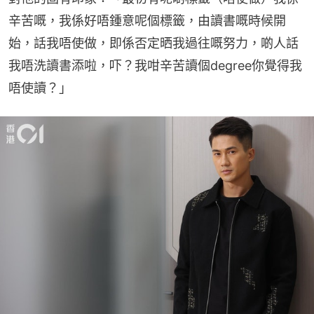
辛苦嘅，我係好唔鍾意呢個標籤，由讀書嘅時候開
始，話我唔使做，即係否定晒我過往嘅努力，啲人話
我唔洗讀書添啦，吓？我咁辛苦讀個degree你覺得我
唔使讀？」