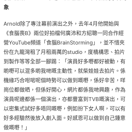
象
Arnold除了專注幕前演出之外，去年4月他開始與
《食腦喪B》兩位好拍檔何廣沛和方紹聰一同合作經
營YouTube頻道「食腦BrainStorming」，並不惜夾
份在九龍灣租了月租兩萬的studio，度橋構思、拍片
到製作等等全部一腳踢：「演員好多嘢都好被動，有
啲嘢可以混多啲我哋嘅主動性，就柴娃娃去拍片。係
機緣巧合咁啱呢個時勢可以做到嘅嘢，係好辛苦，咩
崗位都做晒，但係好開心，網片都係我哋興趣，作為
演員呢邊都係一個演出，亦都豐富到TVB嘅演出，可
以密集式試好多唔同嘅嘢，例如扮下女人啊，可以有
好多經驗然後放入劇入面。好感恩可以做到自己鍾意
做嘅嘢！」