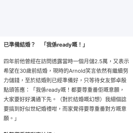
已準備結婚？　「我係ready嘅！」
四年前他曾經在訪問透露當時一個月儲2.5萬，又表示
希望在30歲前結婚，現時的Arnold笑言依然有繼續努
力儲錢，至於結婚則已經準備好，只等待女友鄧卓殷
點頭答應：「我係ready嘅！都要尊重番佢嘅意願，
大家要好好溝通下先。（對於結婚嘅幻想）我細個諗
要搞到好似世紀婚禮咁，而家覺得要尊重番對方嘅意
願。」