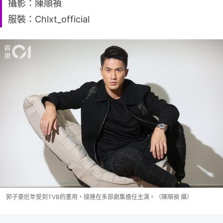
攝影：陳順禎
服裝：Chlxt_official
郭子豪近年受到TVB的重用，接連在多部劇集擔任主演。（陳順禎 攝）