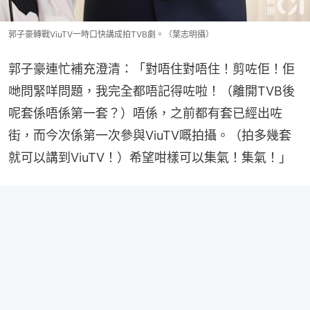
郭子豪轉戰ViuTV一時口快講成拍TVB劇。（葉志明攝）
郭子豪連忙補充澄清：「對唔住對唔住！剪咗佢！佢
哋問緊咩問題，我完全都唔記得咗啦！（離開TVB後
呢套係唔係第一套？）唔係，之前都有套已經出咗
街，而今次係第一次參與ViuTV嘅拍攝。（拍多幾套
就可以講到ViuTV！）希望咁樣可以集氣！集氣！」