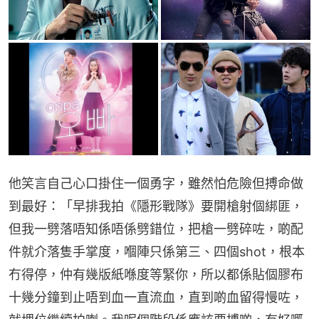
他笑言自己心口掛住一個勇字，雖然怕危險但搏命做
到最好：「早排我拍《隱形戰隊》要開槍射個綁匪，
但我一劈落唔知係唔係劈錯位，把槍一劈碎咗，啲配
件就介落隻手掌度，嗰陣只係第三、四個shot，根本
冇得停，仲有幾版紙喺度等緊你，所以都係貼個膠布
十幾分鐘到止唔到血一直流血，直到啲血留得慢咗，