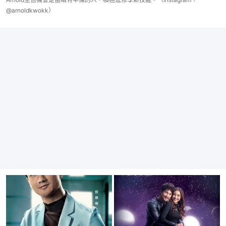
@arnoldkwokk）