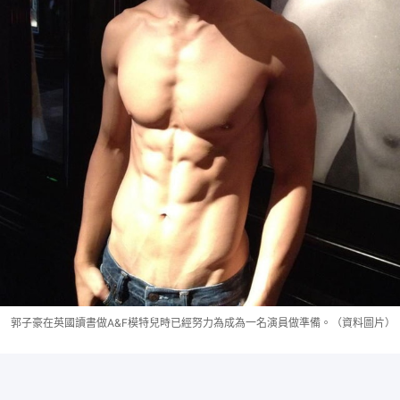
郭子豪在英國讀書做A&F模特兒時已經努力為成為一名演員做準備。（資料圖片）