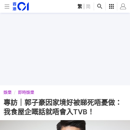
繁
|
简
娛樂
即時娛樂
專訪｜郭子豪因家境好被睇死唔憂做：
我食屋企嘅話就唔會入TVB！