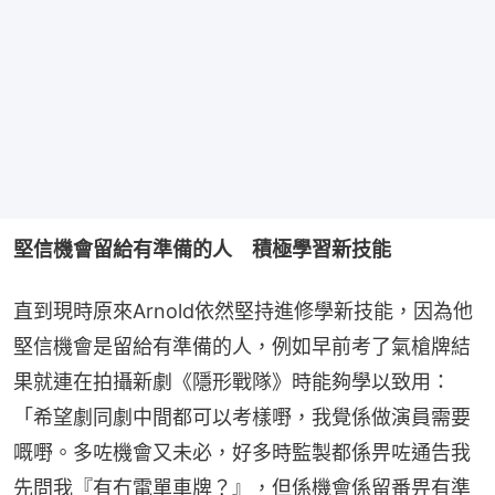
堅信機會留給有準備的人　積極學習新技能
直到現時原來Arnold依然堅持進修學新技能，因為他
堅信機會是留給有準備的人，例如早前考了氣槍牌結
果就連在拍攝新劇《隱形戰隊》時能夠學以致用： 
「希望劇同劇中間都可以考樣嘢，我覺係做演員需要
嘅嘢。多咗機會又未必，好多時監製都係畀咗通告我
先問我『有冇電單車牌？』，但係機會係留番畀有準