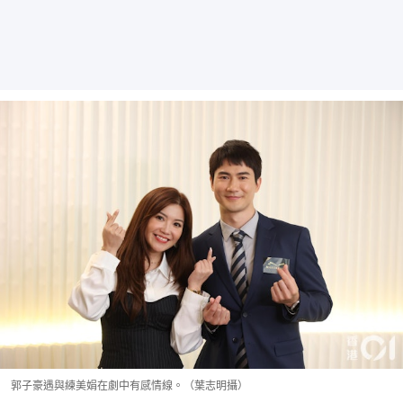
郭子豪遇與練美娟在劇中有感情線。（葉志明攝）