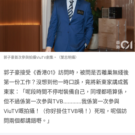
郭子豪首次參與拍攝ViuTV劇集。（葉志明攝）
郭子豪接受《香港01》訪問時，被問是否離巢無綫後
第一份工作？沒想到他一時口誤，竟將新東家講成舊
東家：「呢段時間不停咁裝備自己，同埋都唔算係，
但不過係第一次參與TVB…………我係第一次參與
ViuTV嘅拍攝！（你好掛住TVB喎！）死啦，呢個訪
問兩個都講錯嘢。」