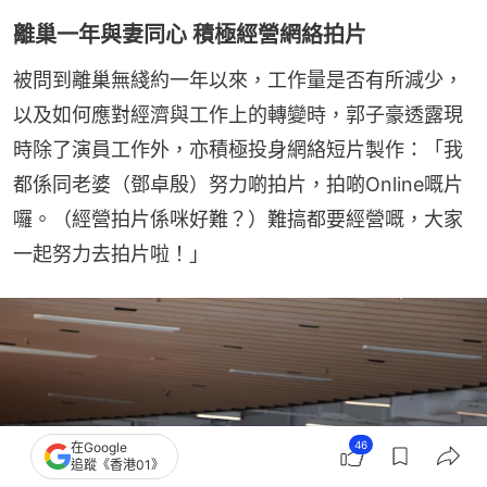
離巢一年與妻同心 積極經營網絡拍片
被問到離巢無綫約一年以來，工作量是否有所減少，
以及如何應對經濟與工作上的轉變時，郭子豪透露現
時除了演員工作外，亦積極投身網絡短片製作：「我
都係同老婆（鄧卓殷）努力啲拍片，拍啲Online嘅片
囉。（經營拍片係咪好難？）難搞都要經營嘅，大家
一起努力去拍片啦！」
46
在Google
追蹤《香港01》