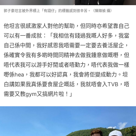
郭子豪坦言被外界標上「有錢仔」的標籤感到很辛苦。（陳順禎 攝）
他坦言很感激家人對他的幫助，但同時亦希望靠自己
可以有一番成就：「我相信有錢過我嘅人好多，我當
自己係中間，我好感恩我唔需要一定要去養活屋企，
係確實令我有多啲時間同精神去做我鍾意做嘅嘢，但
唔代表我可以游手好閒或者唔勤力，唔代表我做一樣
嘢係hea，我都可以好認真，我會將佢變成動力。坦
白講如果我真係要食屋企嘅話，我就唔會入TVB，唔
需要又教gym又搞網片啦！」