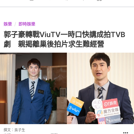
娛樂
即時娛樂
郭子豪轉戰ViuTV一時口快講成拍TVB
劇 親揭離巢後拍片求生難經營
撰文：
吳子生