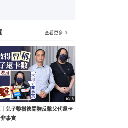
章
查看更多
19:18
逝｜兒子黎樹德開腔反擊父代還卡
分非事實