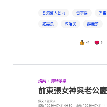
香港藝人動向
雷宇揚
郭富
羅嘉良
陳浩民
蔣麗莎
41
3
娛樂
即時娛樂
前東張女神與老公慶
撰文：
董欣琪
出版：
2026-07-31 06:30
更新：
2026-07-31 14: