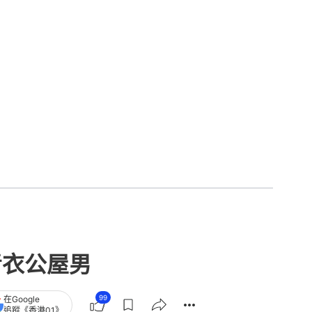
青衣公屋男
99
在Google
追蹤《香港01》