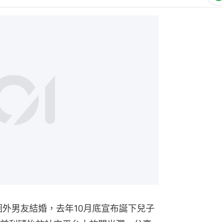
熱門文
黎彼得病
0:00
總
數：大部
共
時
間
圈外男友結婚，去年10月底宣布誕下兒子