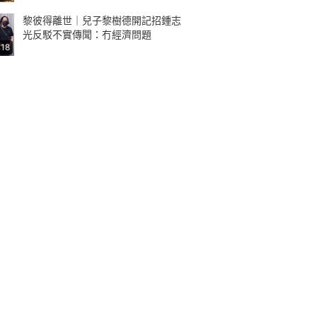
黎彼得離世｜兒子黎樹德開記招鍾志
光反駁不實傳聞：冇經濟問題
:18