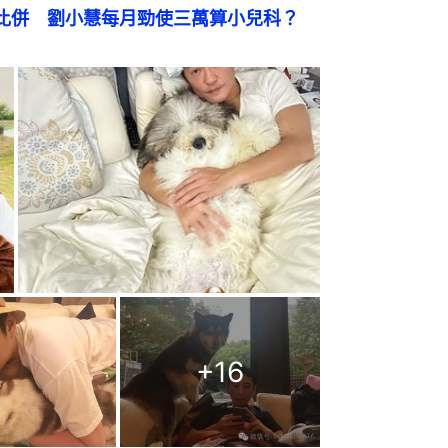
比併　劉小慧每月勁使三萬算小兒科？
+
16