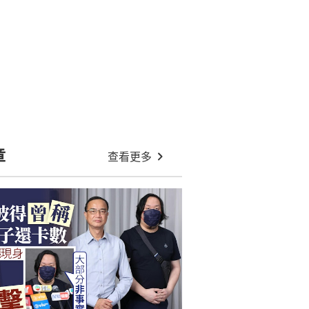
63歲關之琳傳戀27歲男模 開腔回應
「嫲孫戀」：多謝大家掛念近況
圈中孝順仔泰國四面佛被捕獲 誠心
合十還願曾為父還700萬巨債
黎彼得離世｜生前為完美老竇 每月
幫兒子找卡數：得一個仔冇得揀
:06
邱淑貞二女沈日度假曬近照 五官愈
大愈標緻完美複製媽媽神基因
前TVB富二代小生過檔ViuTV拍重頭
劇 曾酒駕一度唔認數被判刑
:16
黎彼得離世｜兒子黎樹德開記招鍾志