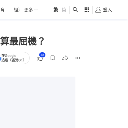
育
經濟
更多
01深圳
繁
觀點
|
简
健康
好食玩飛
登入
女
算最屈機？
48
在Google
追蹤《香港01》