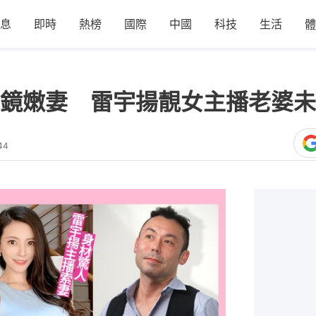
息
即時
熱榜
國際
中國
科技
生活
體
鏡嫩妻 雷宇揚靚女主播老婆未
44