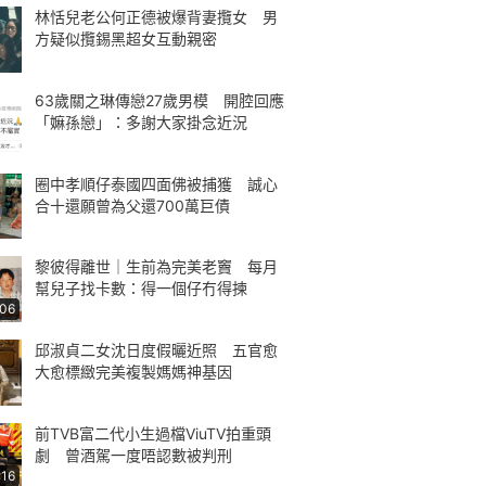
林恬兒老公何正德被爆背妻攬女 男
方疑似攬錫黑超女互動親密
63歲關之琳傳戀27歲男模 開腔回應
「嫲孫戀」：多謝大家掛念近況
圈中孝順仔泰國四面佛被捕獲 誠心
合十還願曾為父還700萬巨債
黎彼得離世｜生前為完美老竇 每月
幫兒子找卡數：得一個仔冇得揀
:06
邱淑貞二女沈日度假曬近照 五官愈
大愈標緻完美複製媽媽神基因
前TVB富二代小生過檔ViuTV拍重頭
劇 曾酒駕一度唔認數被判刑
:16