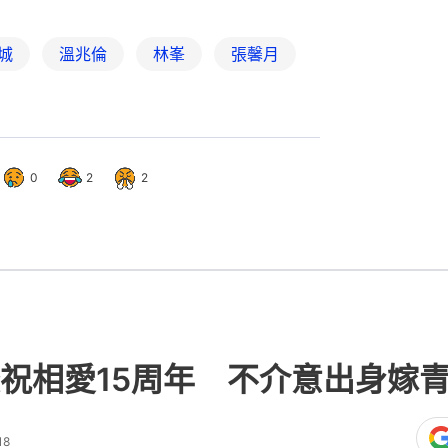
城
溫兆倫
林峯
張馨月
0
2
2
祝相愛15周年 不介意出身嫁
18