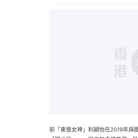
播
放
影
片
前「東張女神」利穎怡在2019年與