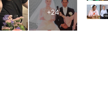
+
24
19