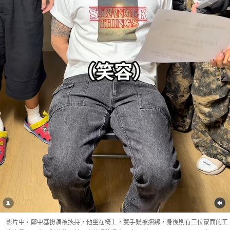
影片中，鄭中基扮演被挾持，他坐在椅上，雙手疑被捆綁，身後則有三位蒙面的工