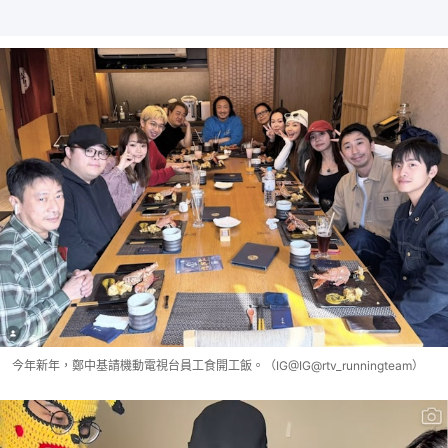
今年新年，鄭中基請機動電視台員工食開工飯。（IG@IG@rtv_runningteam）