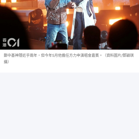
鄭中基神隱近乎兩年，但今年5月他擔任方力申演唱會嘉賓。（資料圖片/鄧穎琪
攝）