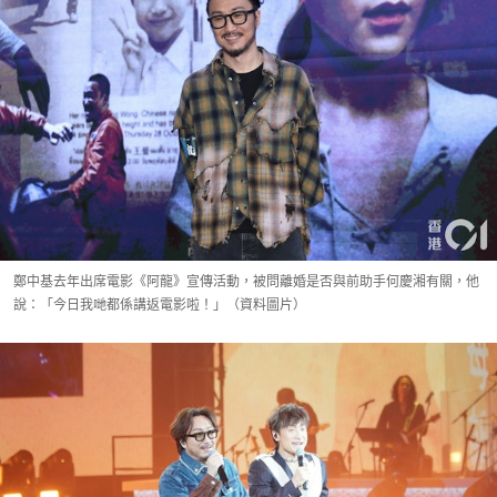
鄭中基去年出席電影《阿龍》宣傳活動，被問離婚是否與前助手何慶湘有關，他
說：「今日我哋都係講返電影啦！」（資料圖片）