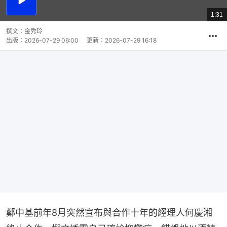
播
放
1:31
總
影
共
片
時
撰文：
金秀玲
間
出版：
2026-07-29 06:00
更新：
2026-07-29 16:18
鄭中基前年8月突然宣布與合作十年的經理人何慶湘