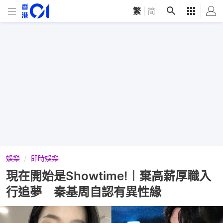
繁
|
简
娛樂
即時娛樂
現在開始是Showtime!︱棄高薪厚職入
行追夢 秦基周自認有異性緣