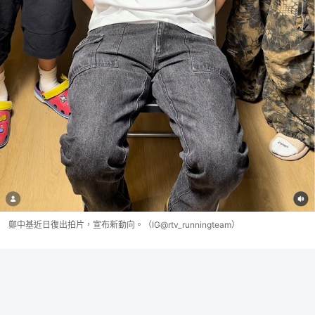
鄭中基近日復出拍片，宣布新動向。（IG@rtv_runningteam）