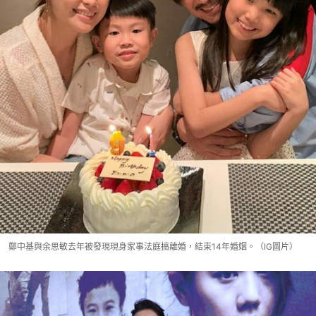
鄭中基與余思敏去年被發現現身家事法庭搞離婚，結束14年婚姻。（IG圖片）