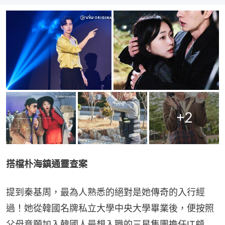
+
2
搭檔朴海鎮通靈查案
提到秦基周，最為人熟悉的絕對是她傳奇的入行經
過！她從韓國名牌私立大學中央大學畢業後，便按照
父母意願加入韓國人最想入職的三星集團擔任IT顧