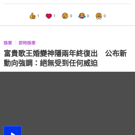
1
1
0
0
0
娛樂
即時娛樂
富貴歌王婚變神隱兩年終復出 公布新
動向強調：絕無受到任何威迫