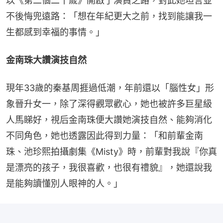
以《第二個二十歲》開啟了演員之路，對此她坦言並
不後悔兜遠路：「想在年紀更大之前，找到能讓我一
生都感到幸福的事情。」
金南珠大讚演技自然
現年33歲的秦基周捱過低潮，年前還以「腦性女」形
象晉升女一，除了深得觀眾歡心，她也被許多巨星級
人馬睇好，視后金南珠便大讚她演技自然、能夠消化
不同角色，她也透露因此得到力量：「和前輩金南
珠、池珍熙拍攝劇集《Misty》時，前輩對我說『你真
是漂亮的孩子，我很喜歡，也很有禮貌』，她還說我
是能夠讀懂別人眼神的人。」