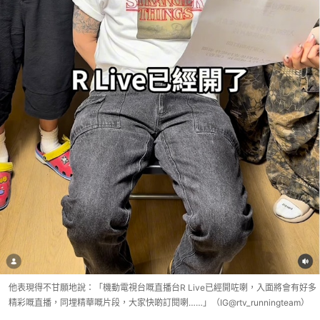
他表現得不甘願地說：「機動電視台嘅直播台R Live已經開咗喇，入面將會有好多
精彩嘅直播，同埋精華嘅片段，大家快啲訂閱喇……」（IG@rtv_runningteam）