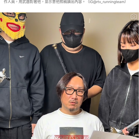
作人員，用武器對著他，並示意他照稿讀出內容。（IG@rtv_runningteam）