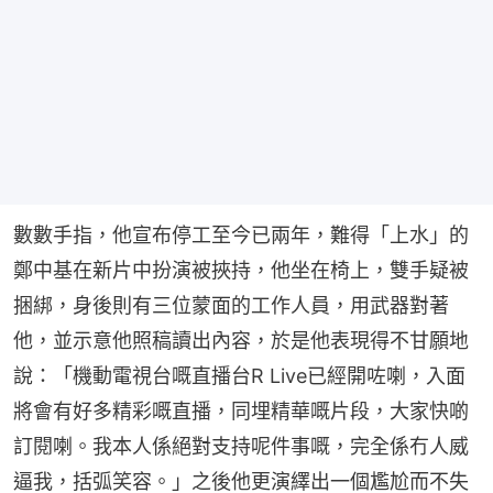
數數手指，他宣布停工至今已兩年，難得「上水」的
鄭中基在新片中扮演被挾持，他坐在椅上，雙手疑被
捆綁，身後則有三位蒙面的工作人員，用武器對著
他，並示意他照稿讀出內容，於是他表現得不甘願地
說：「機動電視台嘅直播台R Live已經開咗喇，入面
將會有好多精彩嘅直播，同埋精華嘅片段，大家快啲
訂閱喇。我本人係絕對支持呢件事嘅，完全係冇人威
逼我，括弧笑容。」之後他更演繹出一個尷尬而不失