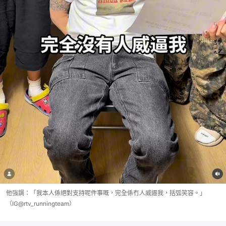
他強調：「我本人係絕對支持呢件事嘅，完全係冇人威逼我，括弧笑容。」
（IG@rtv_runningteam）