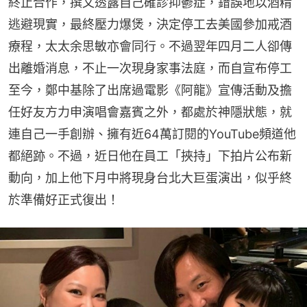
終止合作，撰文透露自己確診抑鬱症，錯誤地以酒精
逃避現實，最終壓力爆煲，決定停工去美國參加戒酒
療程，太太余思敏亦會同行。不過翌年四月二人卻傳
出離婚消息，不止一次現身家事法庭，而自宣布停工
至今，鄭中基除了出席過電影《阿龍》宣傳活動及擔
任好友方力申演唱會嘉賓之外，都處於神隱狀態，就
連自己一手創辦、擁有近64萬訂閱的YouTube頻道他
都絕跡。不過，近日他在員工「挾持」下拍片公布新
動向，加上他下月中將現身台北大巨蛋演出，似乎終
於準備好正式復出！