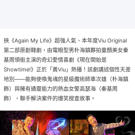
挾《Again My Life》超強人氣、本年度Viu Original
第二部原創韓劇，由電眼型男朴海鎮夥拍童顏美女秦
基周領銜主演的奇幻愛情喜劇《現在開始是
Showtime!》正於「黃Viu」熱播！該劇講述個性天差
地別——能夠使喚鬼魂的星級魔術師車次雄（朴海鎮
飾）與擁有通靈能力的熱血女警高瑟海（秦基周
飾），聯手解決案件的爆笑搜查故事。