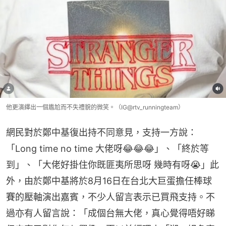
他更演繹出一個尷尬而不失禮貌的微笑。（IG@rtv_runningteam）
網民對於鄭中基復出持不同意見，支持一方說：
「Long time no time 大佬呀😂😂😂」、「終於等
到」、「大佬好掛住你既匪夷所思呀 幾時有呀😭」此
外，由於鄭中基將於8月16日在台北大巨蛋擔任棒球
賽的壓軸演出嘉賓，不少人留言表示已買飛支持。不
過亦有人留言說：「成個台無大佬，真心覺得唔好睇  