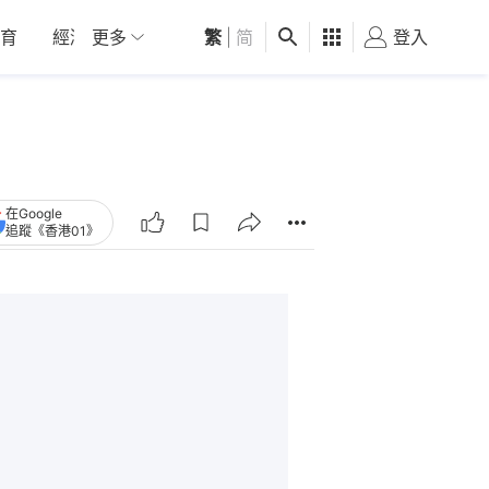
育
經濟
更多
01深圳
繁
觀點
|
简
健康
好食玩飛
登入
女
在Google
追蹤《香港01》