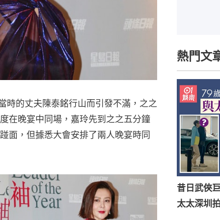
熱門文
她當時的丈夫陳泰銘行山而引發不滿，之之
度在晚宴中同場，嘉玲先到之之五分鐘
踫面，但據悉大會安排了兩人晚宴時同
昔日武俠巨
太太深圳