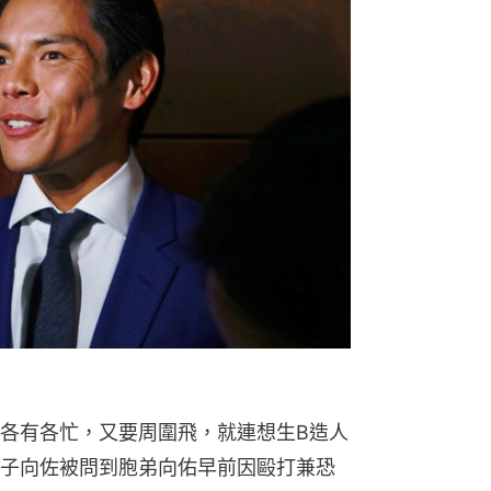
各有各忙，又要周圍飛，就連想生B造人
子向佐被問到胞弟向佑早前因毆打兼恐