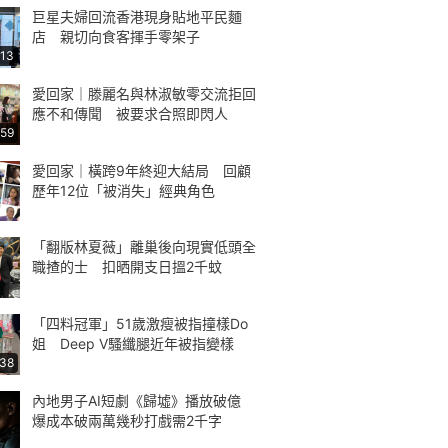
巨星夫婦回流香港現身貼地平民麵
店 親切向食客揮手零架子
:13
愛回家｜滕麗名與林淑敏零交流拒回
應不和傳聞 被要求合照即閃人
:59
愛回家｜橫跨9年終迎大結局 回顧
歷年12位「被消失」經典角色
「翻版林夏薇」離巢後向現實低頭全
職揸的士 扣晒開支日搵2千蚊
「四料冠軍」51歲激瘦被指撞樣Do
姐 Deep V騷纖腿近年被指變樣
:38
內地男子AI短劇《歸墟》播放破億
爆成本破兩萬幾秒打戲需2千字