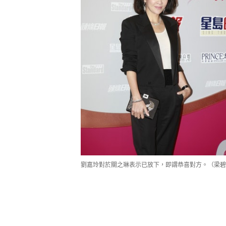
劉嘉玲對於關之琳表示已放下，即謂恭喜對方。（梁碧