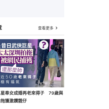
章
查看更多
星奉女成婚再老來得子 79歲與
拍拖獲激讚靚仔