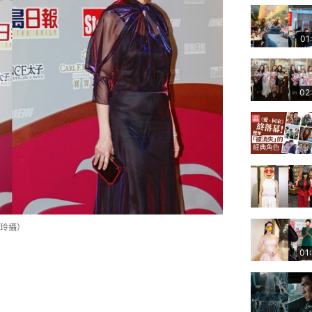
01
02
玲攝）
01