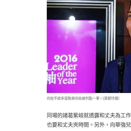
向佐不欲多提胞弟向佑被判監一事。(梁碧玲攝）
同場的諸葛紫岐就透露和丈夫為工作
也要和丈夫夾時間。另外，向華強兒