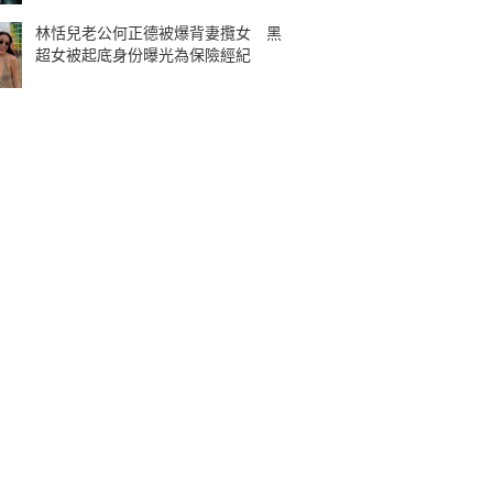
林恬兒老公何正德被爆背妻攬女 黑
超女被起底身份曝光為保險經紀