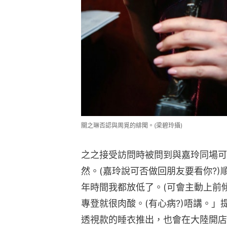
關之琳否認與周覓的緋聞。(梁碧玲攝)
之之接受訪問時被問到與嘉玲同場可
然。(嘉玲說可否做回朋友要看你?
年時間我都放低了。(可會主動上前傾
專登就很肉酸。(有心病?)唔講。
透視款的睡衣推出，也會在大陸開店。