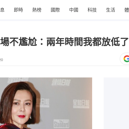
息
即時
熱榜
國際
中國
科技
生活
體
場不尷尬：兩年時間我都放低了
20