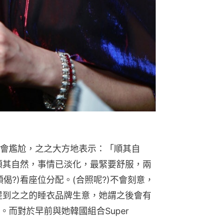
會尷尬，之之大方地表示：「順其自
)順其自然，事情已淡化，最緊要舒服，兩
偈?)看座位分配。(合照呢?)不會刻意，
」提到之之的睡衣品牌生意，她謂之後會有
而對於早前與她韓國組合Super 