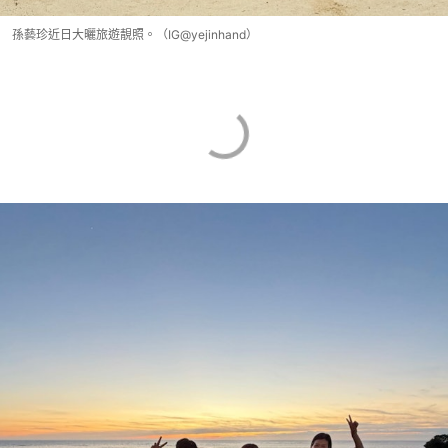
孫藝珍近日大曬旅遊靚照。（IG@yejinhand）