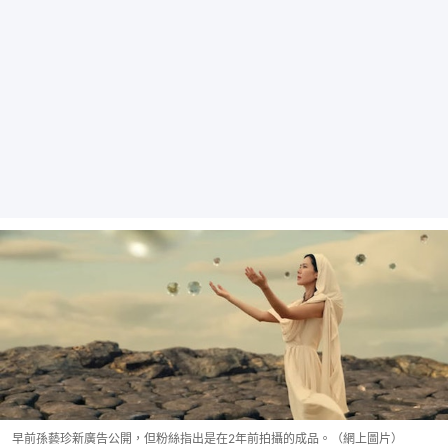
早前孫藝珍新廣告公開，但粉絲指出是在2年前拍攝的成品。（網上圖片）