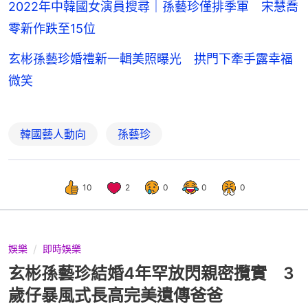
2022年中韓國女演員搜尋｜孫藝珍僅排季軍 宋慧喬
零新作跌至15位
玄彬孫藝珍婚禮新一輯美照曝光 拱門下牽手露幸福
微笑
韓國藝人動向
孫藝珍
10
2
0
0
0
娛樂
即時娛樂
玄彬孫藝珍結婚4年罕放閃親密攬實 3
歲仔暴風式長高完美遺傳爸爸