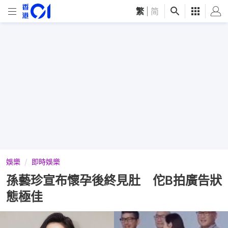
繁
|
简
娛樂
即時娛樂
孫藝珍宣布懷孕後終見肚 佗B拍廣告狀
態極佳