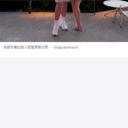
孫藝珍曬出兩人甜蜜攬實合照。（IG@yejinhand）