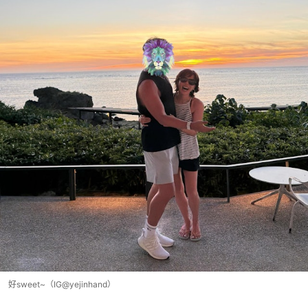
好sweet~（IG@yejinhand）