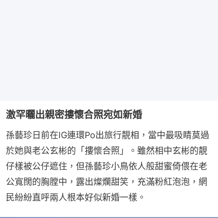
激罕曬出親密摟懷合照宛如新婚
孫藝珍日前在IG連環Po出旅行靚相，當中最吸睛莫過
於她與老公玄彬的「摟懷合照」。雖然相中玄彬的靚
仔樣被公仔遮住，但孫藝珍小鳥依人般甜蜜倚偎在老
公寬闊的胸膛中，露出燦爛甜笑，充滿粉紅泡泡，網
民紛紛直呼兩人根本好似新婚一樣。