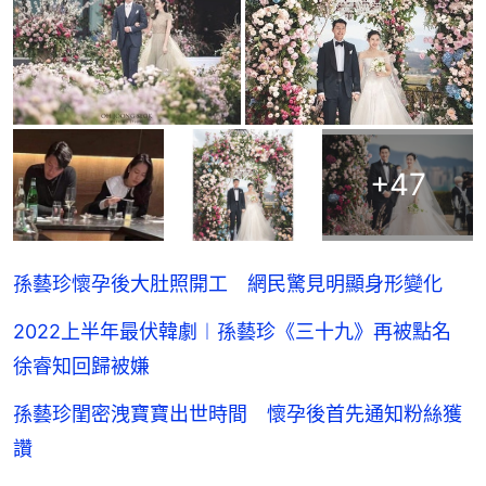
+
47
孫藝珍懷孕後大肚照開工 網民驚見明顯身形變化
2022上半年最伏韓劇︱孫藝珍《三十九》再被點名
徐睿知回歸被嫌
孫藝珍閨密洩寶寶出世時間 懷孕後首先通知粉絲獲
讚