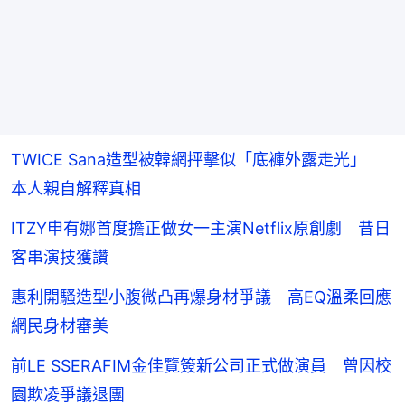
TWICE Sana造型被韓網抨擊似「底褲外露走光」
本人親自解釋真相
ITZY申有娜首度擔正做女一主演Netflix原創劇 昔日
客串演技獲讚
惠利開騷造型小腹微凸再爆身材爭議 高EQ溫柔回應
網民身材審美
前LE SSERAFIM金佳覽簽新公司正式做演員 曾因校
園欺凌爭議退團