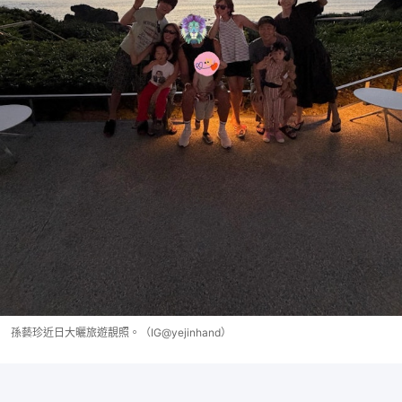
孫藝珍近日大曬旅遊靚照。（IG@yejinhand）