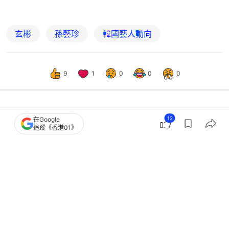
玄彬
孫藝珍
韓國藝人動向
9
1
0
0
0
娛樂
即時娛樂
12
在Google
追蹤《香港01》
黃子韜老婆徐藝洋再被傳於美國生子
網民憑內衣廣告揭露生育痕跡