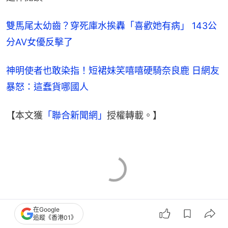
雙馬尾太幼齒？穿死庫水挨轟「喜歡她有病」 143公
分AV女優反擊了
神明使者也敢染指！短裙妹笑嘻嘻硬騎奈良鹿 日網友
暴怒：這蠢貨哪國人
【本文獲
「聯合新聞網」
授權轉載。】
在Google
追蹤《香港01》
AV成人電影
兒童安全
賣淫
印尼