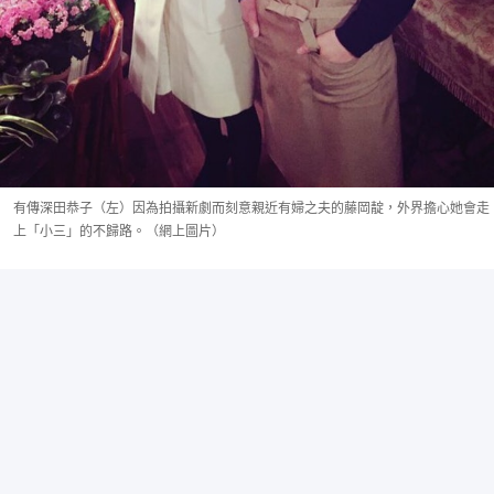
有傳深田恭子（左）因為拍攝新劇而刻意親近有婦之夫的藤岡靛，外界擔心她會走
上「小三」的不歸路。（網上圖片）