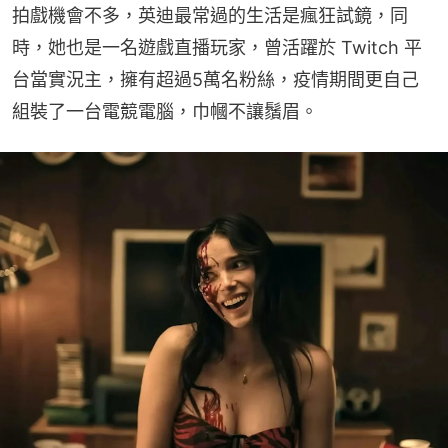
拍戲機會不多，英迪最常過的生活是瘋狂試鏡，同
時，她也是一名遊戲直播玩家，曾活躍於 Twitch 平
台當實況主，擁有超過5萬名粉絲，疫情期間更自己
組裝了一台電競電腦，巾幗不讓鬚眉。