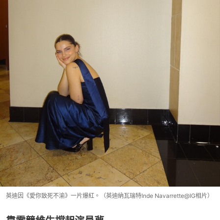
英迪因《愛你致死不渝》一片爆紅。（英迪納瓦瑞特Inde Navarrette@IG相片）