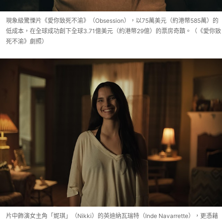
現象級驚慄片《愛你致死不渝》（Obsession），以75萬美元（約港幣585萬）的
低成本，在全球成功創下全球3.71億美元（約港幣29億）的票房奇蹟。（《愛你致
死不渝》劇照）
片中飾演女主角「妮琪」（Nikki）的英迪納瓦瑞特（Inde Navarrette），更憑藉