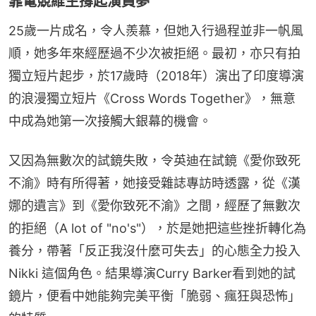
靠電競維生撐起演員夢
25歲一片成名，令人羨慕，但她入行過程並非一帆風
順，她多年來經歷過不少次被拒絕。最初，亦只有拍
獨立短片起步，於17歲時（2018年）演出了印度導演
的浪漫獨立短片《Cross Words Together》，無意
中成為她第一次接觸大銀幕的機會。
又因為無數次的試鏡失敗，令英迪在試鏡《愛你致死
不渝》時有所得著，她接受雜誌專訪時透露，從《漢
娜的遺言》到《愛你致死不渝》之間，經歷了無數次
的拒絕（A lot of "no's"），於是她把這些挫折轉化為
養分，帶著「反正我沒什麼可失去」的心態全力投入 
Nikki 這個角色。結果導演Curry Barker看到她的試
鏡片，便看中她能夠完美平衡「脆弱、瘋狂與恐怖」