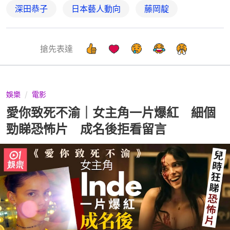
深田恭子
日本藝人動向
藤岡靛
搶先表達
娛樂
電影
愛你致死不渝｜女主角一片爆紅 細個
勁睇恐怖片 成名後拒看留言