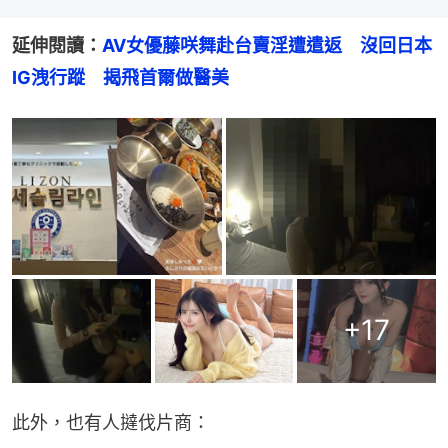
延伸閱讀：
AV女優藤咲舞赴台賣淫遭遣返　沒回日本
IG洩行蹤　揭飛首爾做醫美
+
17
此外，也有人撻伐片商：