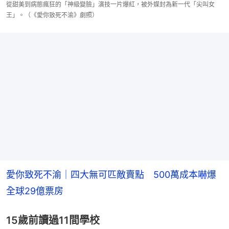
從甜美到病態瘋狂的「神級變臉」演技一片爆紅，被外媒封為新一代「尖叫女
王」。（《愛你致死不渝》劇照）
愛你致死不渝｜四大無可匹敵賣點　500萬成本嚇爆
全球29億票房
15歲前讀過11間學校