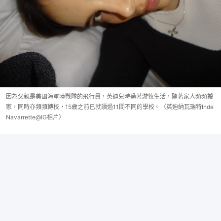
因為父親是美國海軍陸戰隊的飛行員，英迪兒時過著游牧生活，隨著家人頻頻搬
家，同時亦頻頻轉校，15歲之前已就讀過11間不同的學校。（英迪納瓦瑞特Inde
Navarrette@IG相片）