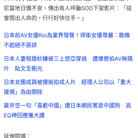
尼當地日僑不安，傳出有人呼籲SOD下架影片：「這
會鬧出人命的，行行好快住手。」
日本前AV女優Rio為業界發聲！捍衛女優尊嚴：敢瞧
不起絕不原諒
日本人妻租婚紗嫌被三上悠亞穿過 遭爆曾拍AV無碼
片 貼文全刪光
日本女團成員被爆偷拍成人片 經理人公司以「重大
違規」為由開除
蒼井空一句「喜歡中國」遭日本網民罵是中國狗 高
EQ神回應獲大讚
延伸閱讀：