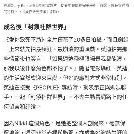
導演Curry Barker看到她的試鏡片，便看中她能夠完美平衡「脆弱、瘋狂與恐怖」
的特質。（《愛你致死不渝》劇照）
成名後「封鎖社群世界」
《愛你致死不渝》全片僅花了20多日拍攝，而且劇組
一上來就先拍最瘋狂、最崩潰的重頭戲。英迪拍完那
些情節後也笑言︰「如果連這種極限場景我都能演，
那我以後什麼角色都不怕了。」隨著電影爆紅，英迪
的生活當然會迎來巨變，但她的應對方式非常特別。
英迪在接受《PEOPLE》專訪時，就表示正與媽媽聯
手，一起「封鎖社群世界」，不去主動看網路上的任
何留言和評論。
因為Nikki 這個角色，是她把整個人剖開來，毫無保
留地演，過程非常赤裸與脆弱，亦成為她演藝生涯的