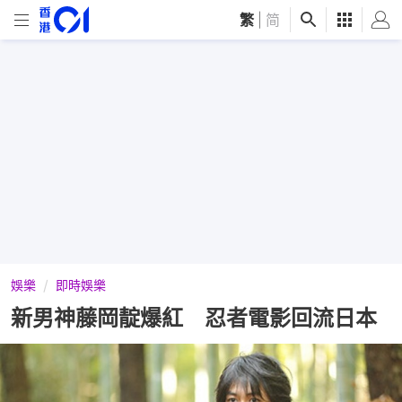
繁
|
简
娛樂
即時娛樂
新男神藤岡靛爆紅 忍者電影回流日本