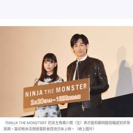
《NINJA THE MONSTER》的女主角森川葵（左）表示能和藤岡靛拍檔感到非常
高興，當初根本沒想過電影會回流日本上映。（網上圖片）