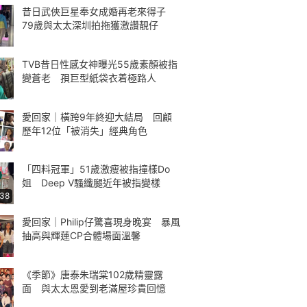
昔日武俠巨星奉女成婚再老來得子
79歲與太太深圳拍拖獲激讚靚仔
TVB昔日性感女神曝光55歲素顏被指
變蒼老 孭巨型紙袋衣着極路人
愛回家｜橫跨9年終迎大結局 回顧
歷年12位「被消失」經典角色
「四料冠軍」51歲激瘦被指撞樣Do
姐 Deep V騷纖腿近年被指變樣
:38
愛回家｜Philip仔驚喜現身晚宴 暴風
抽高與輝蓮CP合體場面溫馨
《季節》唐泰朱瑞棠102歲精靈露
面 與太太恩愛到老滿屋珍貴回憶