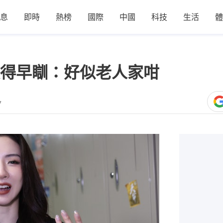
息
即時
熱榜
國際
中國
科技
生活
體
得早瞓：好似老人家咁
7