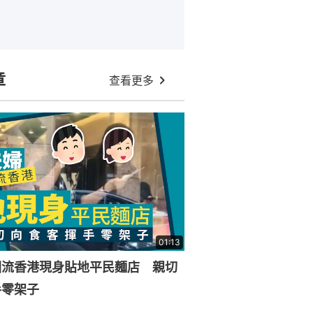
章
查看更多
01:13
回流香港現身貼地平民麵店 親切
手零架子