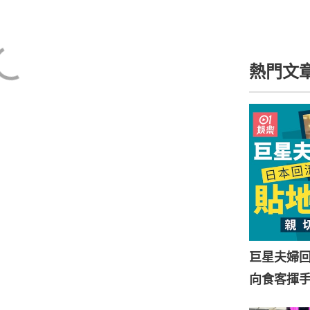
熱門文
巨星夫婦
向食客揮