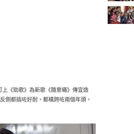
於可上《勁歌》為新歌《隨意暪》傳宣造
反側都搞咗好耐，都橫跨咗兩個年頭，