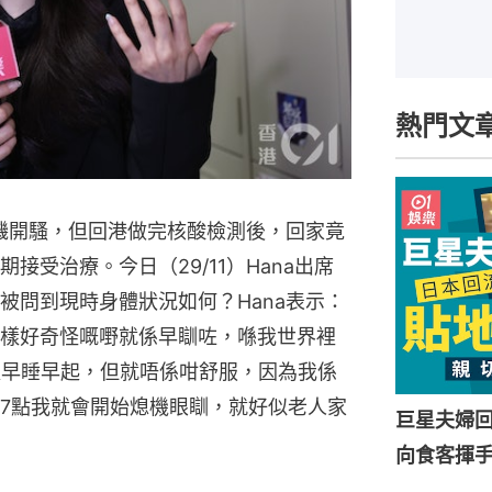
熱門文
杉磯開騷，但回港做完核酸檢測後，回家竟
受治療。今日（29/11）Hana出席
被問到現時身體狀況如何？Hana表示：
樣好奇怪嘅嘢就係早瞓咗，喺我世界裡
以早睡早起，但就唔係咁舒服，因為我係
7點我就會開始熄機眼瞓，就好似老人家
巨星夫婦
向食客揮