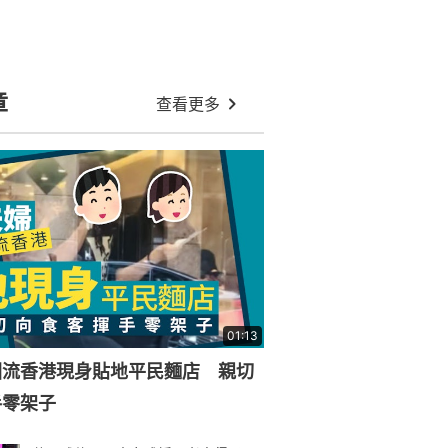
章
查看更多
01:13
回流香港現身貼地平民麵店 親切
手零架子