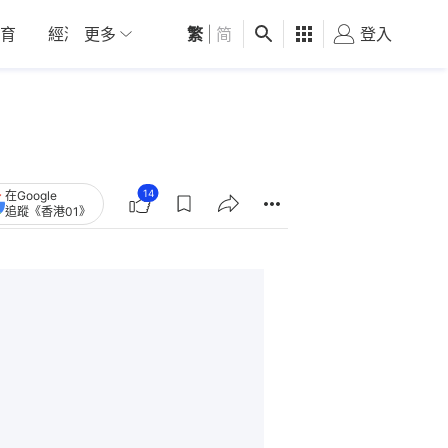
育
經濟
更多
01深圳
繁
觀點
|
简
健康
好食玩飛
登入
女
14
在Google
追蹤《香港01》