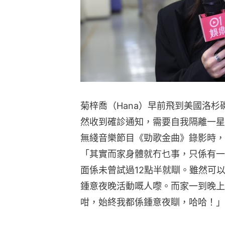
菊梓喬（Hana）早前飛到美國洛
然收到確診通知，需要自我隔離一星期接
無綫音樂節目《勁歌金曲》錄影時，
「其實而家身體就冇乜事，只係有一
面係未曾試過12點半就瞓。雖然可
鍾意夜晚活動嘅人嚟。而家一到晚上
咁，始終我都係鍾意夜瞓，哈哈！」