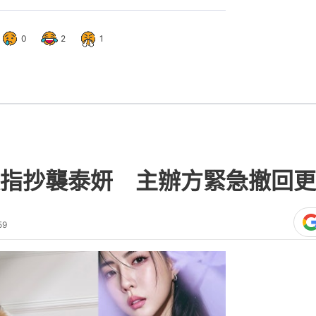
0
2
1
指抄襲泰妍 主辦方緊急撤回更
59