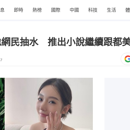
息
即時
熱榜
國際
中國
科技
生活
體
地網民抽水 推出小說繼續跟都
57