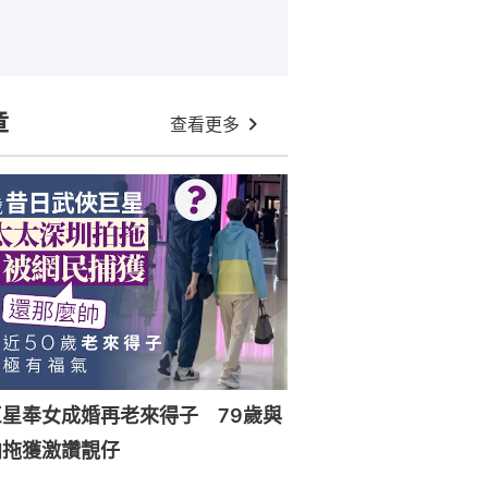
章
查看更多
星奉女成婚再老來得子 79歲與
拍拖獲激讚靚仔