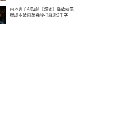
內地男子AI短劇《歸墟》播放破億
爆成本破兩萬幾秒打戲需2千字