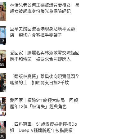
林恬兒老公何正德被爆背妻攬女 黑
超女被起底身份曝光為保險經紀
巨星夫婦回流香港現身貼地平民麵
店 親切向食客揮手零架子
:13
愛回家｜滕麗名與林淑敏零交流拒回
應不和傳聞 被要求合照即閃人
:59
「翻版林夏薇」離巢後向現實低頭全
職揸的士 扣晒開支日搵2千蚊
愛回家｜橫跨9年終迎大結局 回顧
歷年12位「被消失」經典角色
「四料冠軍」51歲激瘦被指撞樣Do
姐 Deep V騷纖腿近年被指變樣
:38