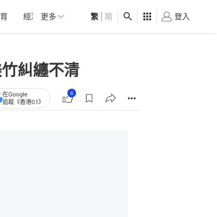
育
經濟
更多
01深圳
繁
觀點
|
简
健康
好食玩飛
登入
女
美竹糾纏不清
6
在Google
追蹤《香港01》