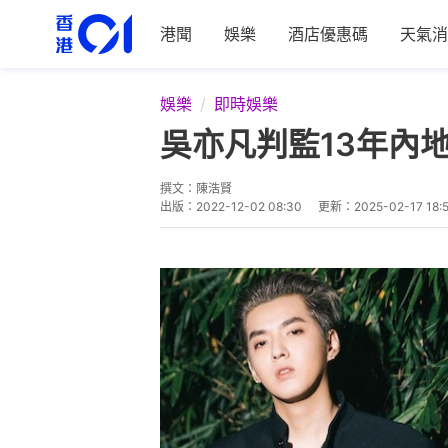
港聞
娛樂
酒店優惠碼
天氣消
娛樂
即時娛樂
吳亦凡判監13年內
撰文：
陳浩賢
出版：
2022-12-02 08:30
更新：
2025-02-17 18: