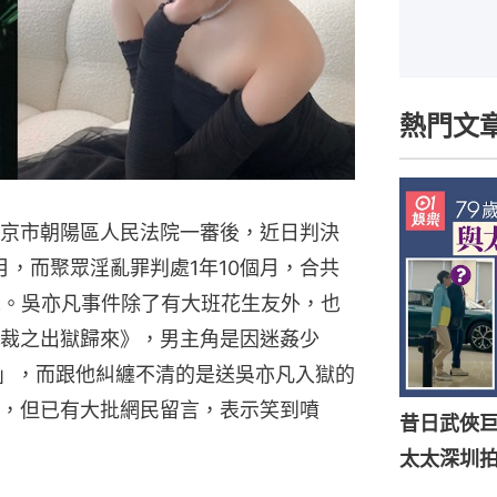
熱門文
京市朝陽區人民法院一審後，近日判決
月，而聚眾淫亂罪判處1年10個月，合共
境。吳亦凡事件除了有大班花生友外，也
裁之出獄歸來》，男主角是因迷姦少
凡」，而跟他糾纏不清的是送吳亦凡入獄的
，但已有大批網民留言，表示笑到噴
昔日武俠巨
太太深圳