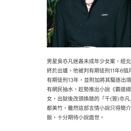
男星吳亦凡迷姦未成年少女案，經北
終於出爐，他被判有期徒刑11年6個
有期徒刑13年，並附加將其驅逐出
有網民抽水，趁勢推出小說《霸道總
女，出獄後改頭換臉的「千(簽)亦
都美竹，雖然這部言情小說只得簡介
飯，十分期待小說面世。