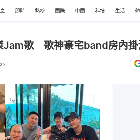
息
即時
熱榜
國際
中國
科技
生活
體
冠傑Jam歌 歌神豪宅band房內
:30