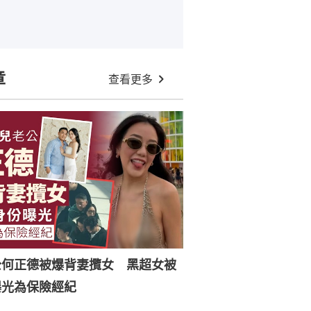
章
查看更多
公何正德被爆背妻攬女 黑超女被
曝光為保險經紀