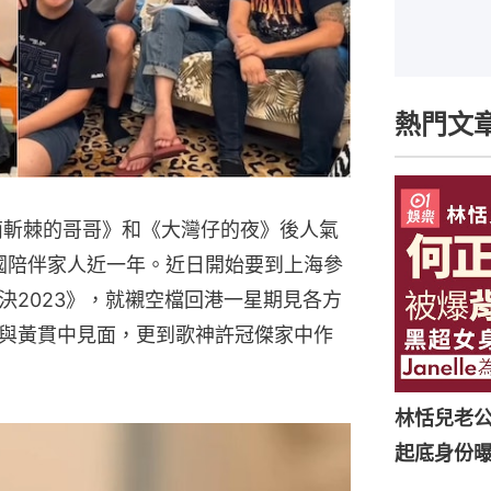
熱門文
披荊斬棘的哥哥》和《大灣仔的夜》後人氣
美國陪伴家人近一年。近日開始要到上海參
決2023》，就襯空檔回港一星期見各方
括與黃貫中見面，更到歌神許冠傑家中作
林恬兒老
起底身份