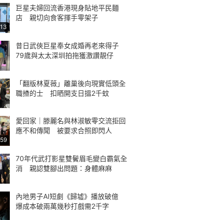
巨星夫婦回流香港現身貼地平民麵
店 親切向食客揮手零架子
:13
昔日武俠巨星奉女成婚再老來得子
79歲與太太深圳拍拖獲激讚靚仔
「翻版林夏薇」離巢後向現實低頭全
職揸的士 扣晒開支日搵2千蚊
愛回家｜滕麗名與林淑敏零交流拒回
應不和傳聞 被要求合照即閃人
:59
70年代武打影星雙鬢眉毛變白霸氣全
消 親認雙腳出問題：身體麻麻
內地男子AI短劇《歸墟》播放破億
爆成本破兩萬幾秒打戲需2千字