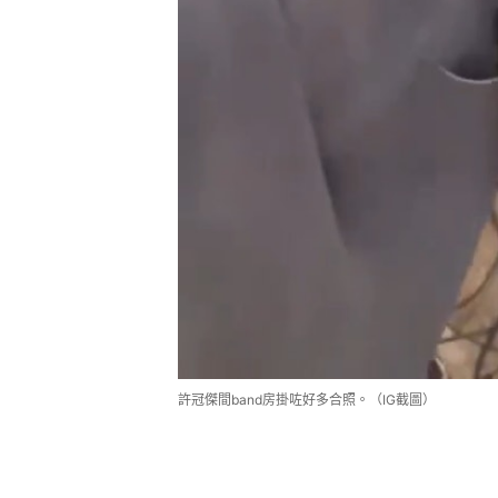
許冠傑間band房掛咗好多合照。（IG截圖）