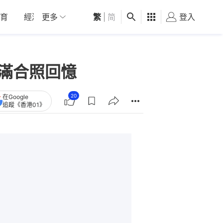
育
經濟
更多
01深圳
繁
觀點
|
简
健康
好食玩飛
登入
女
掛滿合照回憶
20
在Google
追蹤《香港01》