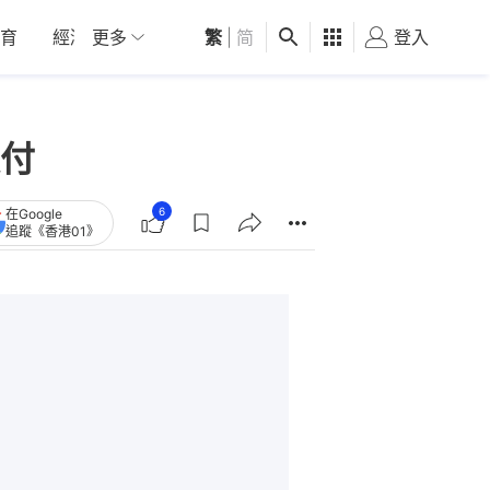
育
經濟
更多
01深圳
繁
觀點
|
简
健康
好食玩飛
登入
女
付
6
在Google
追蹤《香港01》