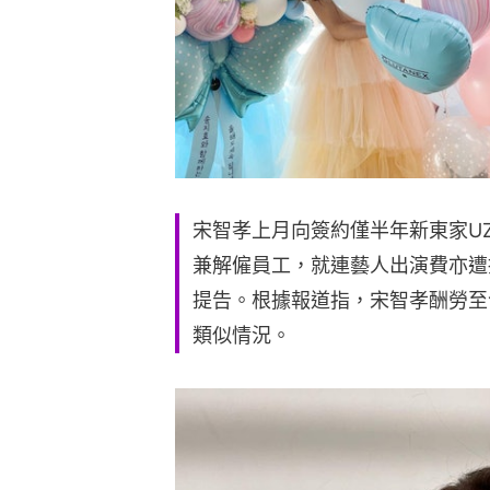
宋智孝上月向簽約僅半年新東家UZ
兼解僱員工，就連藝人出演費亦遭
提告。根據報道指，宋智孝酬勞至
類似情況。