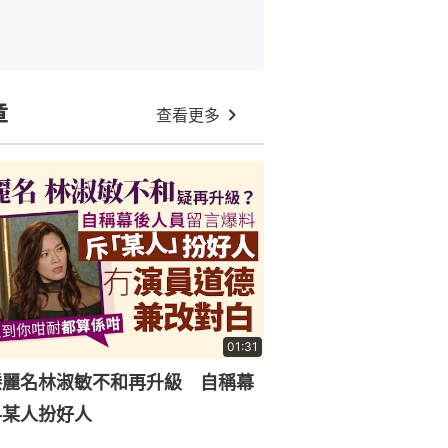
章
查看更多
01:31
滕麗名林淑敏不和再升級 自稱幕
料某人扮好人