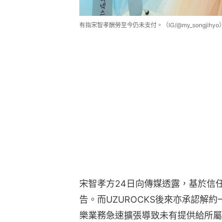
有指宋智孝酬勞至今仍未支付。（IG/@my_songjihyo
宋智孝方24日向傳媒透露，基於信
告。而UZUROCKS後來亦承認解
樂業務急速擴張導致未有提供給所屬