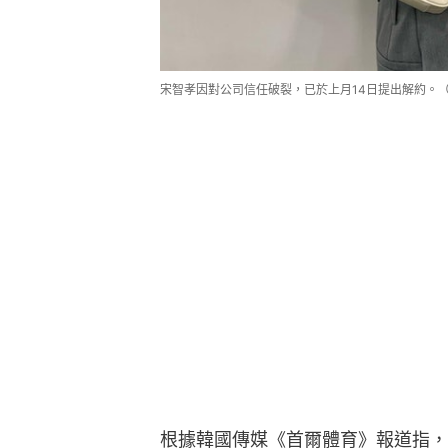
宋智孝因對公司信任破裂，已於上月14日提出解約。（IG/@
根據韓國傳媒《首爾體育》報道指，U