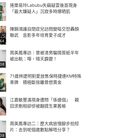
捲樂易玲Labubu失竊疑雲後首現身
「最大嫌疑人」沉寂多時爆晒肌
陳錦鴻護自閉症兒訪問變嗌交怒轟顏
聯武 息影多年培育愛子成才
:44
周美鳳專訪｜曾被渣男騙情簽紙半年
被出軌：嘩，晴天霹靂！
:38
71歲林建明割愛放售保時捷連KM特殊
車牌 積極斷捨離曾想賣金
江嘉敏豐滿現身遭問「係邊個」 親
回求刪相卻慘被翻搲生果舊帳
周美鳳專訪二｜歷大病放慢腳步拍短
片：去到呢個歲數點解唔分享？
:38