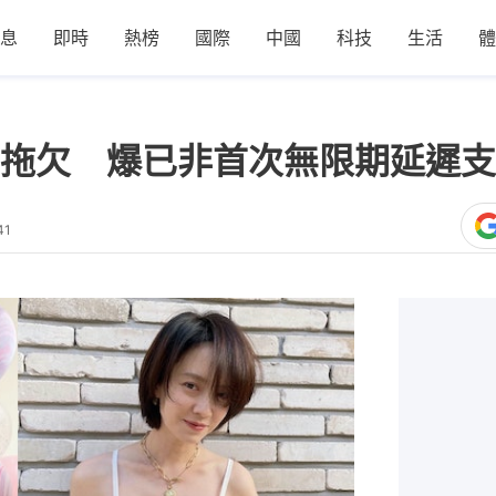
息
即時
熱榜
國際
中國
科技
生活
體
拖欠 爆已非首次無限期延遲支
41