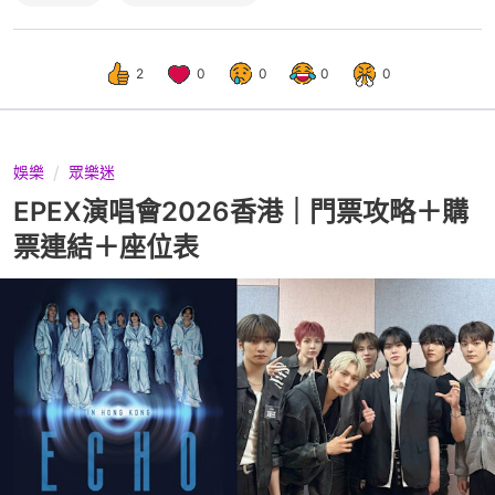
2
0
0
0
0
娛樂
眾樂迷
EPEX演唱會2026香港｜門票攻略＋購
票連結＋座位表