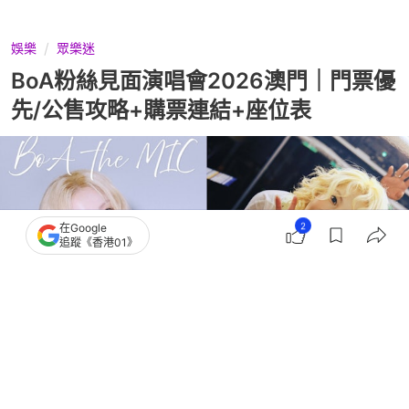
娛樂
眾樂迷
BoA粉絲見面演唱會2026澳門｜門票優
先/公售攻略+購票連結+座位表
2
在Google
追蹤《香港01》
撰文：
河伯 多娜
出版：
2026-07-20 17:39
更新：
2026-07-20 18:28