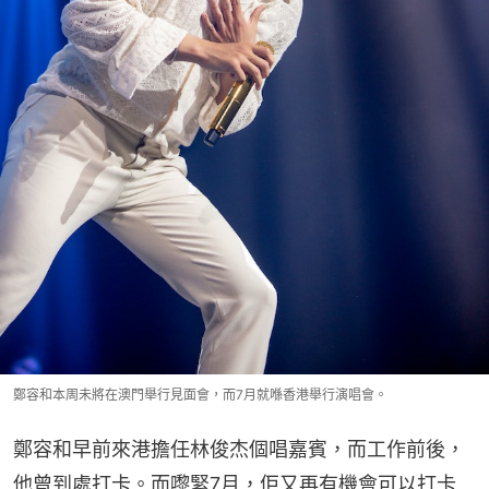
鄭容和本周未將在澳門舉行見面會，而7月就喺香港舉行演唱會。
鄭容和早前來港擔任林俊杰個唱嘉賓，而工作前後，
他曾到處打卡。而嚟緊7月，佢又再有機會可以打卡