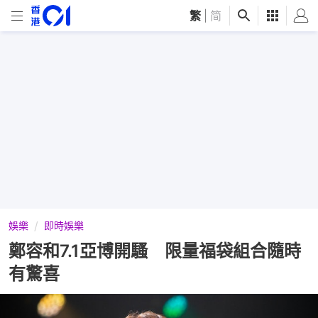
繁
|
简
娛樂
即時娛樂
鄭容和7.1亞博開騷 限量福袋組合隨時
有驚喜