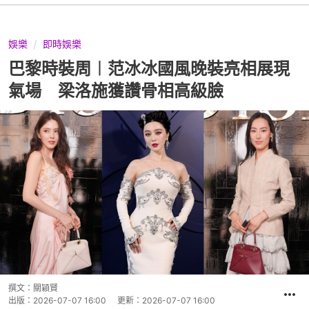
娛樂
即時娛樂
巴黎時裝周︱范冰冰國風晚裝亮相展現
氣場 梁洛施獲讚骨相高級臉
撰文：
關穎賢
出版：
2026-07-07 16:00
更新：
2026-07-07 16:00