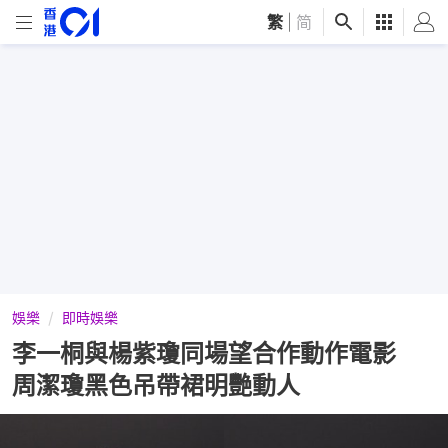
繁
|
简
娛樂
即時娛樂
李一桐與楊紫瓊同場望合作動作電影
周潔瓊黑色吊帶裙明艷動人