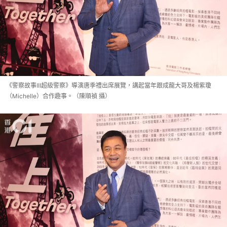
《警察故事III超級警察》導演唐季禮出席展覽，講起當年跟成龍大哥及楊紫瓊
（Michelle）合作趣事。（陳順禎 攝）