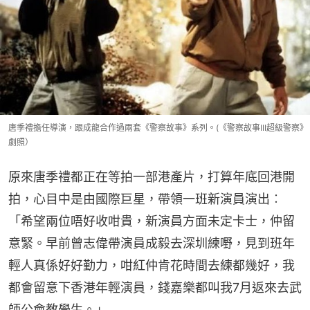
唐季禮擔任導演，跟成龍合作過兩套《警察故事》系列。(《警察故事III超級警察》
劇照）
原來唐季禮都正在等拍一部港產片，打算年底回港開
拍，心目中是由國際巨星，帶領一班新演員演出︰
「希望兩位唔好收咁貴，新演員方面未定卡士，仲留
意緊。早前曾志偉帶演員成毅去深圳練嘢，見到班年
輕人真係好好勤力，咁紅仲肯花時間去練都幾好，我
都會留意下香港年輕演員，錢嘉樂都叫我7月返來去武
師公會教學生。」