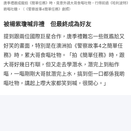
唐季禮跟成龍拍《簡單任務》時，竟意外請大哥食嘔吐物，行得前過《哈利波特》
啲嘔吐糖。（《警察故事4簡單任務》劇照）
被楊紫瓊喊非禮 但最終成為好友
提到跟兩位國際巨星合作，唐季禮難忘一些既尷尬又
好笑的畫面，特別是在澳洲拍《警察故事4之簡單任
務》時，累大哥食嘔吐物。「拍《簡單任務》時，跟
大哥好幾日冇瞓，但又走去學潛水，潛完上到船作
嘔，一嘔剛剛大哥就潛完上水，搞到佢一口都係我啲
嘔吐物，講起上嚟大家都笑到喊，很開心。」