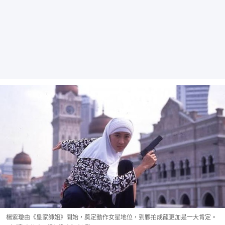
楊紫瓊由《皇家師姐》開始，奠定動作女星地位，到夥拍成龍更加是一大肯定。