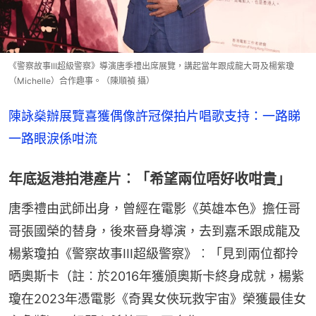
《警察故事III超級警察》導演唐季禮出席展覽，講起當年跟成龍大哥及楊紫瓊
（Michelle）合作趣事。（陳順禎 攝）
陳詠燊辦展覽喜獲偶像許冠傑拍片唱歌支持：一路睇
一路眼淚係咁流
年底返港拍港產片︰「希望兩位唔好收咁貴」
唐季禮由武師出身，曾經在電影《英雄本色》擔任哥
哥張國榮的替身，後來晉身導演，去到嘉禾跟成龍及
楊紫瓊拍《警察故事III超級警察》︰「見到兩位都拎
晒奧斯卡（註︰於2016年獲頒奧斯卡終身成就，楊紫
瓊在2023年憑電影《奇異女俠玩救宇宙》榮獲最佳女