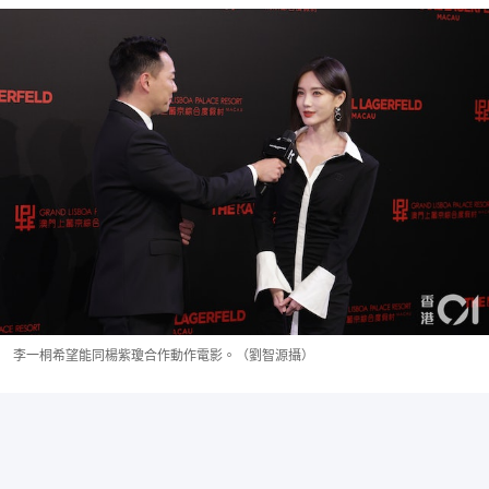
李一桐希望能同楊紫瓊合作動作電影。（劉智源攝）