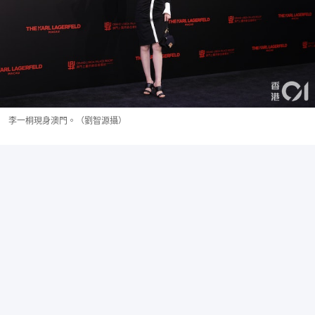
李一桐現身澳門。（劉智源攝）