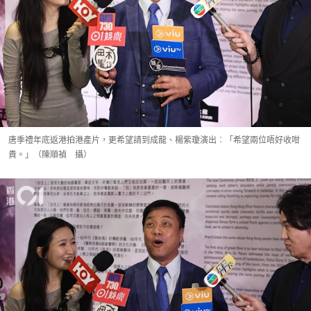
唐季禮年底返港拍港產片，更希望請到成龍、楊紫瓊演出︰「希望兩位唔好收咁
貴。」（陳順禎 攝）