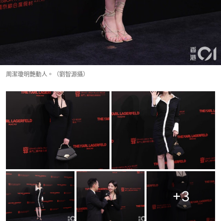
周潔瓊明艷動人。（劉智源攝）
+
3