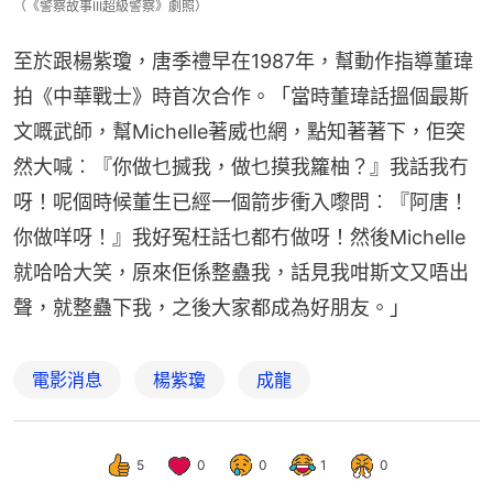
（《警察故事III超級警察》劇照）
至於跟楊紫瓊，唐季禮早在1987年，幫動作指導董瑋
拍《中華戰士》時首次合作。「當時董瑋話搵個最斯
文嘅武師，幫Michelle著威也網，點知著著下，佢突
然大喊︰『你做乜搣我，做乜摸我籮柚？』我話我冇
呀！呢個時候董生已經一個箭步衝入嚟問︰『阿唐！
你做咩呀！』我好冤枉話乜都冇做呀！然後Michelle
就哈哈大笑，原來佢係整蠱我，話見我咁斯文又唔出
聲，就整蠱下我，之後大家都成為好朋友。」
電影消息
楊紫瓊
成龍
5
0
0
1
0