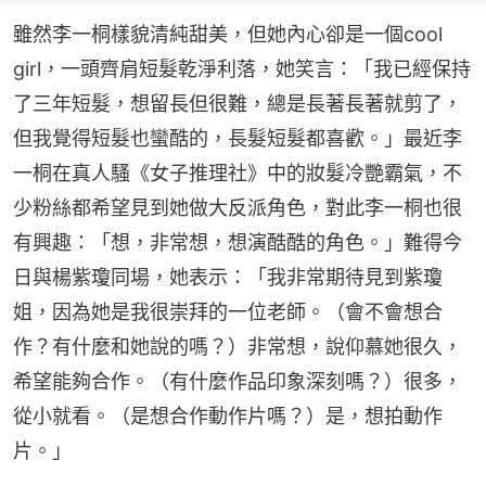
雖然李一桐樣貌清純甜美，但她內心卻是一個cool 
girl，一頭齊肩短髮乾淨利落，她笑言：「我已經保持
了三年短髮，想留長但很難，總是長著長著就剪了，
但我覺得短髮也蠻酷的，長髮短髮都喜歡。」最近李
一桐在真人騷《女子推理社》中的妝髮冷艷霸氣，不
少粉絲都希望見到她做大反派角色，對此李一桐也很
有興趣：「想，非常想，想演酷酷的角色。」難得今
日與楊紫瓊同場，她表示：「我非常期待見到紫瓊
姐，因為她是我很崇拜的一位老師。（會不會想合
作？有什麼和她說的嗎？）非常想，說仰慕她很久，
希望能夠合作。（有什麼作品印象深刻嗎？）很多，
從小就看。（是想合作動作片嗎？）是，想拍動作
片。」