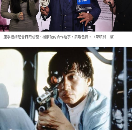
唐季禮講起昔日跟成龍、楊紫瓊的合作趣事，眉飛色舞。（陳順禎 攝）