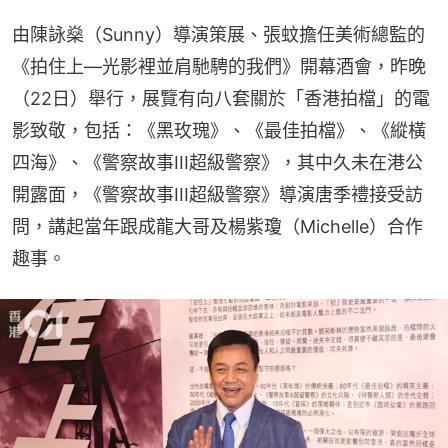
由陳詠燊（Sunny）導演策展、張蚊擔任美術總監的
《拍住上—光影裡並肩馳騁的我們》開幕酒會，昨晚
（22日）舉行，展覽有向八套關於「香港拍檔」的電
影致敬，包括：《黑玫瑰》、《最佳拍檔》、《縱橫
四海》、《警察故事III超級警察》，其中久未在港公
開露面，《警察故事III超級警察》導演唐季禮接受訪
問，講起當年跟成龍大哥及楊紫瓊（Michelle）合作
趣事。