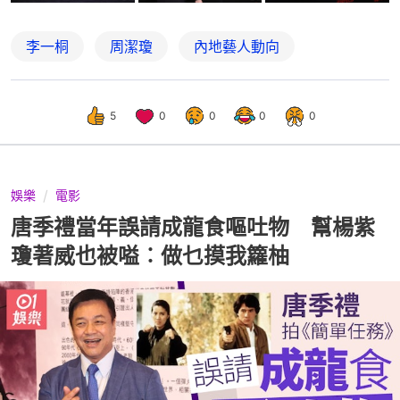
李一桐
周潔瓊
內地藝人動向
5
0
0
0
0
娛樂
電影
唐季禮當年誤請成龍食嘔吐物 幫楊紫
瓊著威也被嗌︰做乜摸我籮柚