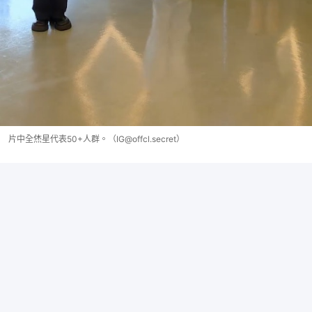
片中全烋星代表50+人群。（IG@offcl.secret）