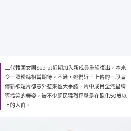
二代韓國女團Secret近期加入新成員重組復出，本來
令一眾粉絲相當期待。不過，她們近日上傳的一段宣
傳新歌短片卻意外惹來極大爭議，片中成員全烋星誇
張搞笑的舞姿，被不少網民猛烈抨擊是在醜化50歲以
上的人群。