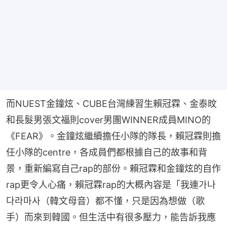
而NUEST金鐘炫、CUBE台灣練習生賴冠霖、金泰旼
和長髮男張文福則cover男團WINNER成員MINO的
《FEAR》。金鐘炫繼續擔任小隊的隊長，賴冠霖則擔
任小隊的centre，各成員們都根據自己的故事和背
景，重新編寫自己rap的部份。賴冠霖和金鐘炫的自作
rap更令人心痛，賴冠霖rap的大概內容是「我連가나
다라마사（韓文母音）都不懂，只是因為想做（歌
手）而來到韓國。但生活中有很多壓力，能告訴我應