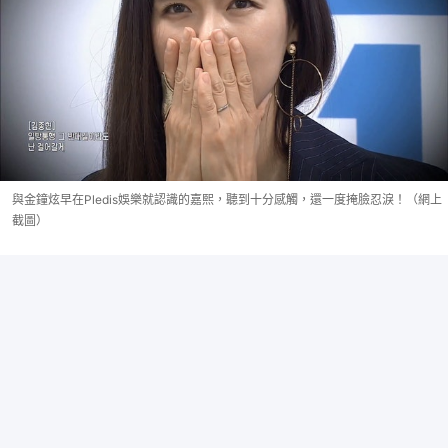
與金鐘炫早在Pledis娛樂就認識的嘉熙，聽到十分感觸，還一度掩臉忍淚！（網上
截圖）