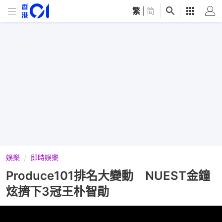
繁
|
简
娛樂
即時娛樂
Produce101排名大變動 NUEST金鐘
炫擠下3冠王朴智勛