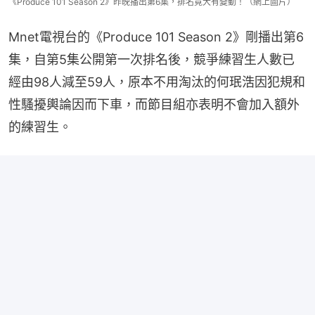
《Produce 101 Season 2》昨晚播出第6集，排名竟大有變動！（網上圖片）
Mnet電視台的《Produce 101 Season 2》剛播出第6
集，自第5集公開第一次排名後，競爭練習生人數已
經由98人減至59人，原本不用淘汰的何珉浩因犯規和
性騷擾輿論因而下車，而節目組亦表明不會加入額外
的練習生。