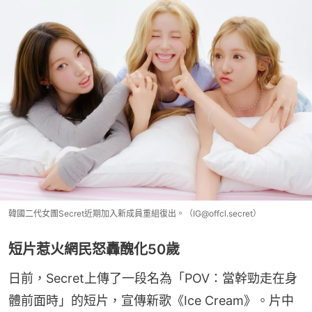
韓國二代女團Secret近期加入新成員重組復出。（IG@offcl.secret）
短片惹火網民怒轟醜化50歲
日前，Secret上傳了一段名為「POV：當幹勁走在身
體前面時」的短片，宣傳新歌《Ice Cream》。片中