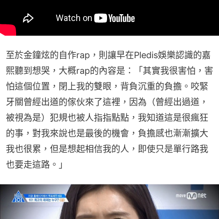
至於金鐘炫的自作rap，則讓早在Pledis娛樂認識的嘉
熙聽到想哭，大概rap的內容是：「其實我很害怕，害
怕這個位置，閉上我的雙眼，背負沉重的負擔。咬緊
牙關曾經出道的傢伙來了這裡，因為（曾經出過道，
被視為是）犯規也被人指指點點，我知道這是很瘋狂
的事，對我來說也是最後的機會，負擔感也漸漸擴大
我也很累，但是想起相信我的人，即使只是單行路我
也要走這路。」