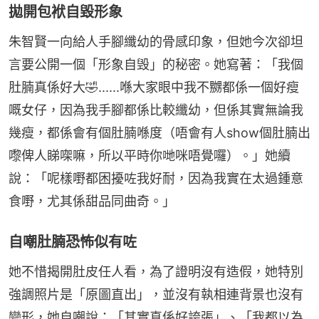
拋開包袱自毀形象
朱智賢一向給人手腳纖幼的骨感印象，但她今次卻坦
言要公開一個「形象自毁」的秘密。她寫著：「我個
肚腩真係好大🤣......喺大家眼中我不嬲都係一個好瘦
嘅女仔，因為我手腳都係比較纖幼，但係其實無論我
幾瘦，都係會有個肚腩喺度（唔會有人show個肚腩出
嚟俾人睇㗎嘛，所以平時你哋咪唔覺囉）。」她續
說：「呢樣嘢都困擾咗我好耐，因為我實在太過鍾意
食嘢，尤其係甜品同曲奇。」
自嘲肚腩恐怖似有咗
她不惜揭開肚皮任人看，為了證明沒有造假，她特別
強調照片是「原圖直出」，並沒有執相連背景也沒有
變形，她自嘲說：「其實真係好誇張」、「我都以為