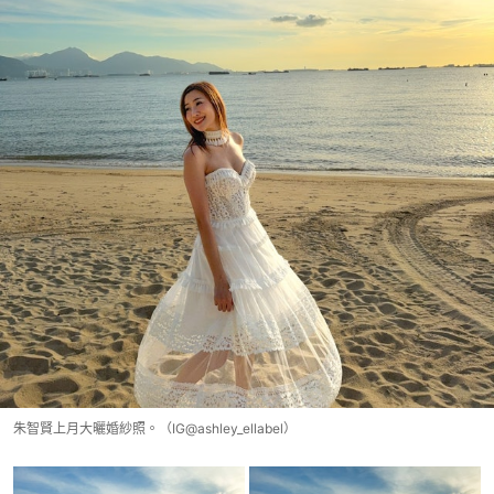
朱智賢上月大曬婚紗照。（IG@ashley_ellabel）