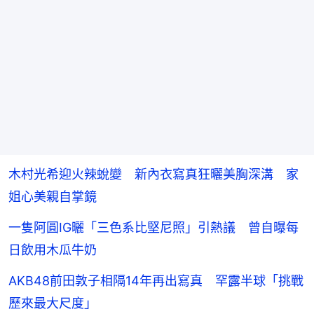
木村光希迎火辣蛻變 新內衣寫真狂曬美胸深溝 家
姐心美親自掌鏡
一隻阿圓IG曬「三色系比堅尼照」引熱議 曾自曝每
日飲用木瓜牛奶
AKB48前田敦子相隔14年再出寫真 罕露半球「挑戰
歷來最大尺度」