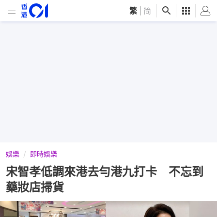
繁
|
简
娛樂
即時娛樂
宋智孝低調來港去勻港九打卡 不忘到
藥妝店掃貨