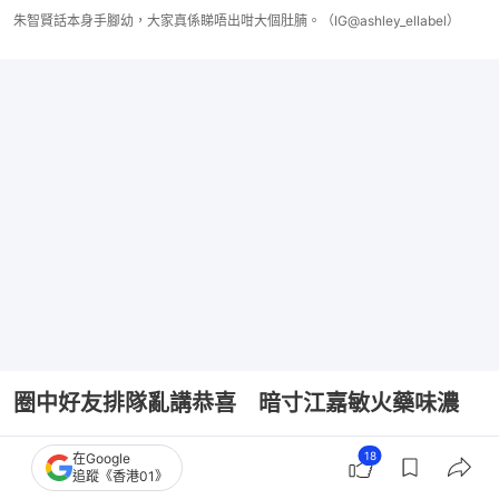
朱智賢話本身手腳幼，大家真係睇唔出咁大個肚腩。（IG@ashley_ellabel）
圈中好友排隊亂講恭喜 暗寸江嘉敏火藥味濃
這張驚人的巨肚照一出，一眾圈中好友不但沒有被嚇
18
在Google
追蹤《香港01》
倒，反而齊齊留言狂講「恭喜」。當中經常被指「時