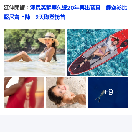
延伸閱讀：
澤尻英龍華久違20年再出寫真　鏤空衫比
堅尼齊上陣　2天即登榜首
+
9