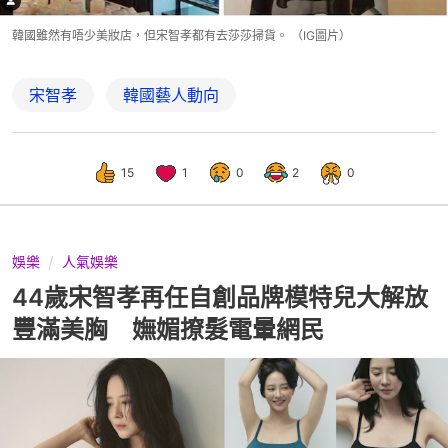
韓國雖然有唔少美妝店，但宋智孝都有去莎莎掃貨。 （IG圖片）
宋智孝
韓國藝人動向
15
1
0
2
0
娛樂
人氣娛樂
44歲宋智孝再任自創品牌模特兒大解放
豐滿美胸 嫵媚撩髮電暈網民