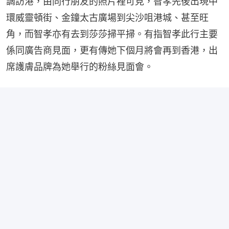
調訪港，由同行朋友的照片裡可見，智孝先後出現中
環威靈頓街、金鐘太古廣場到尖沙咀港城、甚至旺
角，而智孝亦有去到莎莎掃平掃。有指智孝此行主要
係同廣告商見面，更有傳她下個月將會再到香港，出
席護膚品牌為她舉行的粉絲見面會。