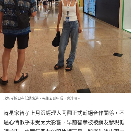
宋智孝近日有低調來港，先後去到中環、尖沙咀。
韓星宋智孝上月跟經理人鬧翻正式斷絕合作關係，不
過心情似乎未受太大影響，早前智孝被被網友發現低