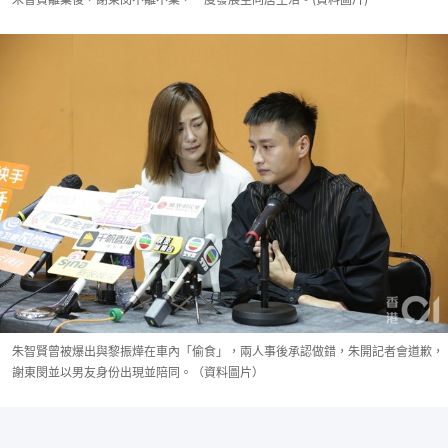
朱智賢曾被爆出與黎振燁在車內「偷食」，兩人事後承認做錯，朱開記者會道歉，
謝東閔並以男友身份出現並陪同。（資料圖片）