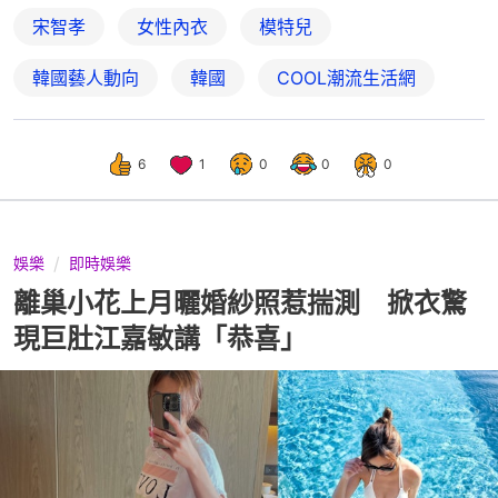
宋智孝
女性內衣
模特兒
韓國藝人動向
韓國
COOL潮流生活網
6
1
0
0
0
娛樂
即時娛樂
離巢小花上月曬婚紗照惹揣測 掀衣驚
現巨肚江嘉敏講「恭喜」