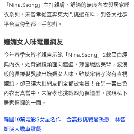
「Nina.Ssong」主打親膚、舒適的無痕內衣與居家睡
衣系列，宋智孝從直奔東大門挑選布料，到各大社群
平台宣傳全都一手包辦。
嫵媚女人味電暈網友
今年春季宋智孝親自示範「Nina.Ssong」2款黑白經
典內衣，她背對鏡頭面向牆壁，辣露纖腰美背，波浪
般的長捲髮飄散出嫵媚女人味，雖然宋智孝沒有直視
鏡頭，卻已讓大批網友們全都被電暈！在另一套白色
內衣寫真當中，宋智孝也挑戰四角褲造型，展現私下
居家慵懶的一面。
韓國19禁電影5女星名作 金高銀挑戰爺孫戀 林智
妍演大膽車震戲