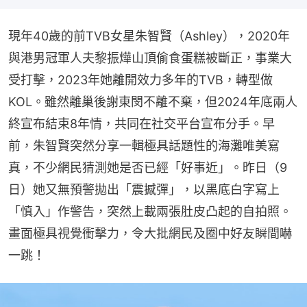
現年40歲的前TVB女星朱智賢（Ashley），2020年
與港男冠軍人夫黎振燁山頂偷食蛋糕被斷正，事業大
受打擊，2023年她離開效力多年的TVB，轉型做
KOL。雖然離巢後謝東閔不離不棄，但2024年底兩人
終宣布結束8年情，共同在社交平台宣布分手。早
前，朱智賢突然分享一輯極具話題性的海灘唯美寫
真，不少網民猜測她是否已經「好事近」。昨日（9
日）她又無預警拋出「震撼彈」，以黑底白字寫上
「慎入」作警告，突然上載兩張肚皮凸起的自拍照。
畫面極具視覺衝擊力，令大批網民及圈中好友瞬間嚇
一跳！