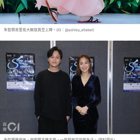
朱智賢峇里島大解放真空上陣。(IG：@ashley_ellabel)
朱智賢離巢後，謝東閔不離不棄，一度發展至同居生活。(資料圖片)