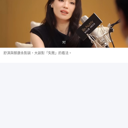
舒淇與蔡康永對談，大談對「失敗」的看法。