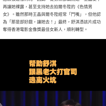
再讓她裸露，甚至支持她去拍爾冬陞的《色情男
女》。雖然那時王晶與爾冬陞經常「鬥嘴」，但他認
為「那是部好戲，讓她去！」最終，舒淇憑該片成功
奪得香港電影金像獎最佳女新人，順利轉型。