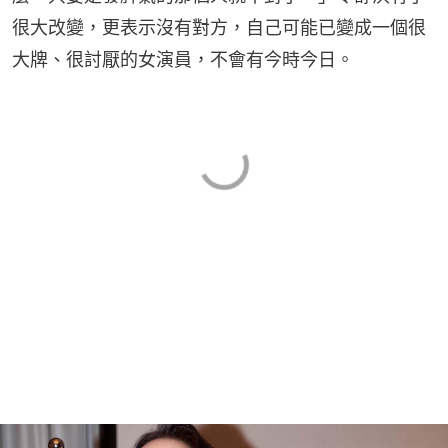
很大改變，更表示沒有對方，自己可能已變成一個很
大牌、很討厭的女演員，不會有今時今日。