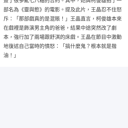
簽了很多亂七八糟的合約。其中，她與柯俊雄拍了一
部名為《靈與慾》的電影。提及此片，王晶忍不住怒
斥：「那部戲真的是混賬！」王晶直言，柯俊雄本來
在戲裡是飾演男主角的爸爸，結果中途突然改了劇
本，強行加了兩場跟舒淇的床戲。王晶在節目中激動
地復述自己當時的憤怒：「搞什麼鬼？根本就是揩
油！」