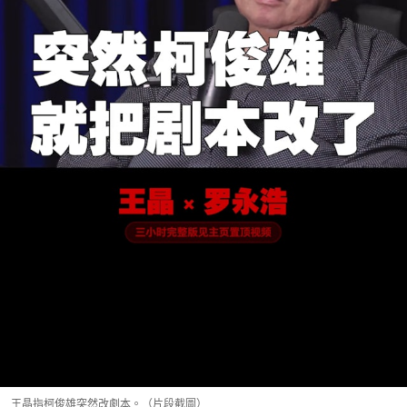
王晶指柯俊雄突然改劇本。（片段截圖）