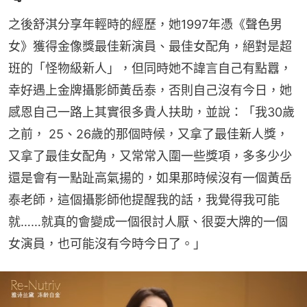
之後舒淇分享年輕時的經歷，她1997年憑《聲色男
女》獲得金像獎最佳新演員、最佳女配角，絕對是超
班的「怪物級新人」，但同時她不諱言自己有點囂，
幸好遇上金牌攝影師黃岳泰，否則自己沒有今日，她
感恩自己一路上其實很多貴人扶助，並說：「我30歲
之前， 25、26歲的那個時候，又拿了最佳新人獎，
又拿了最佳女配角，又常常入圍一些獎項，多多少少
還是會有一點趾高氣揚的，如果那時候沒有一個黃岳
泰老師，這個攝影師他提醒我的話，我覺得我可能
就……就真的會變成一個很討人厭、很耍大牌的一個
女演員，也可能沒有今時今日了。」