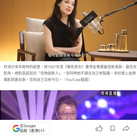
舒淇分享年輕時的經歷，她1997年憑《聲色男女》獲得金像獎最佳新演員、最佳女
配角，絕對是超班的「怪物級新人」，但同時她不諱言自己有點囂，幸好遇上金牌
攝影師黃岳泰，否則自己沒有今日。（YouTube截圖）
在Google
追蹤《香港01》