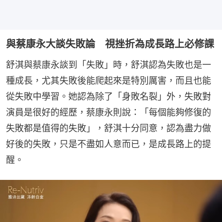
與蔡康永大談失敗論 視挫折為成長路上必修課
舒淇與蔡康永談到「失敗」時，舒淇認為失敗也是一
種成長，尤其失敗後能爬起來是特別厲害，而且也能
從失敗中學習。她認為除了「身敗名裂」外，失敗對
演員是很好的經歷，蔡康永則說：「每個能夠修復的
失敗都是值得的失敗」，舒淇十分同意，認為盡力做
好後的失敗，只是不盡如人意而已，是成長路上的提
醒。