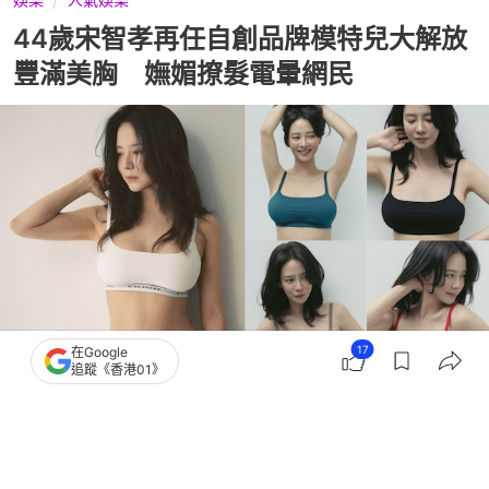
44歲宋智孝再任自創品牌模特兒大解放
豐滿美胸 嫵媚撩髮電暈網民
17
在Google
追蹤《香港01》
撰文：
COOL潮流生活網
出版：
2026-06-30 22:30
更新：
2026-06-30 22:30