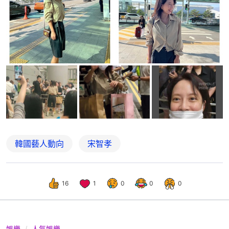
韓國藝人動向
宋智孝
16
1
0
0
0
娛樂
人氣娛樂