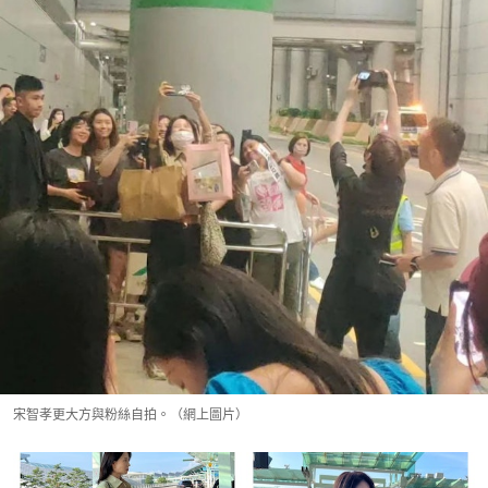
宋智孝更大方與粉絲自拍。（網上圖片）