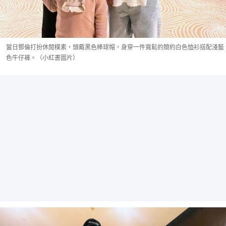
當日鄧倫打扮休閒樸素，頭戴黑色棒球帽，身穿一件寬鬆的簡約白色恤衫搭配淺藍
色牛仔褲。（小紅書圖片）