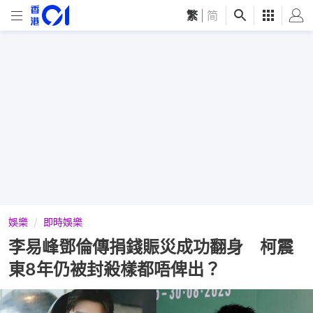
繁
|
简
娛樂
即時娛樂
李易峰鄧倫傳捐錢賑災成功翻身 柯震
東8年仍被封殺樣都唔俾出？