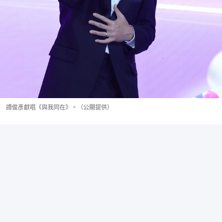
譚俊彥獻唱《與我同在》。（公關提供）