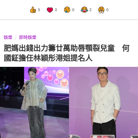
5
0
0
2
0
娛樂
即時娛樂
肥媽出錢出力籌廿萬助唇顎裂兒童 何
國鉦擔任林穎彤港姐提名人