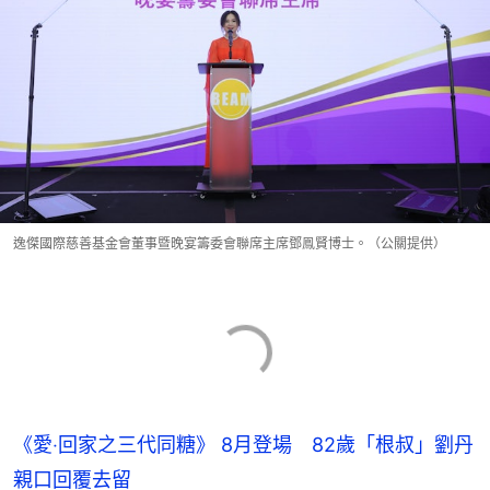
逸傑國際慈善基金會董事暨晚宴籌委會聯席主席鄧鳯賢博士。（公關提供）
《愛‧回家之三代同糖》 8月登場 82歲「根叔」劉丹
親口回覆去留