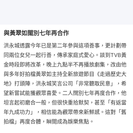
與黃翠如闊別七年再合作
洪永城透露今年已是第二年參與這項善事，更計劃帶
同兩位女兒一起行善，傳承家庭式愛心。談到TVB黃
金時段即將改革，晚上九點半不再播放劇集，改由他
與多年好拍檔黃翠如主持全新旅遊節目《走過歷史大
地》打頭陣，洪永城笑言公司「非常聽取民意」，希
望新嘗試能獲觀眾喜愛。二人闊別七年再度合作，他
坦言起初磨合一般，但很快重拾默契，甚至「有返當
年九成功力」，相信能為觀眾帶來新鮮感。這對「舊
拍檔」再度合體，瞬間成為娛樂焦點。