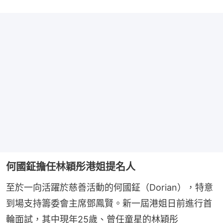
何國鉦擔任林穎彤港姐提名人
至於一向活躍於慈善活動的何國鉦（Dorian），特意
到場支持籌委會主席鄧鳳賢。新一屆港姐日前進行首
輪面試，其中現年25歲、曾任童星的林穎彤