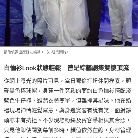
鄧倫低調出席好友婚禮。（小紅書圖片）
白恤衫Look狀態輕鬆 曾是綜藝劇集雙棲頂流
從網上曝光的照片可見，當日鄧倫打扮休閒樸素，頭
戴黑色棒球帽，身穿一件寬鬆的簡約白色恤衫搭配淺
藍色牛仔褲，雖然衣著簡單，但難掩其星味。他在婚
禮現場神情輕鬆寫意，與身邊賓客有說有笑，面對鏡
頭亦未有抗拒。不少現場粉絲及賓客爭相與其合照，
只見他即使闊別幕前多時，顏值依然在線，身材管理