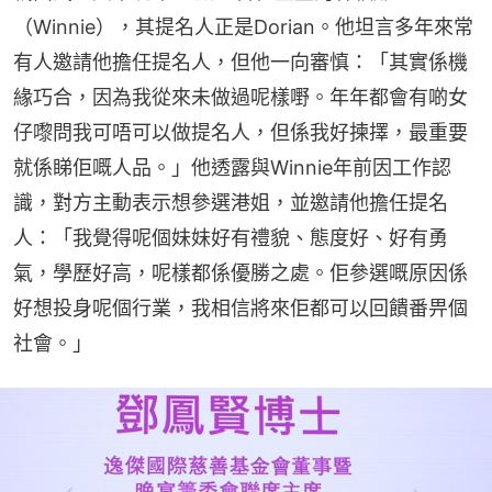
（Winnie），其提名人正是Dorian。他坦言多年來常
有人邀請他擔任提名人，但他一向審慎：「其實係機
緣巧合，因為我從來未做過呢樣嘢。年年都會有啲女
仔嚟問我可唔可以做提名人，但係我好揀擇，最重要
就係睇佢嘅人品。」他透露與Winnie年前因工作認
識，對方主動表示想參選港姐，並邀請他擔任提名
人：「我覺得呢個妹妹好有禮貌、態度好、好有勇
氣，學歷好高，呢樣都係優勝之處。佢參選嘅原因係
好想投身呢個行業，我相信將來佢都可以回饋番畀個
社會。」