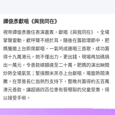
譚俊彥獻唱《與我同在》
視帝譚俊彥擔任表演嘉賓，獻唱《與我同在》，全場
掌聲雷動，歡呼聲不絕於耳。隨後在籌款環節中，肥
媽獲邀上台即席獻唱，一氣呵成連唱三首歌，成功籌
得十九萬港元。她不僅出力，更出錢，現場再加碼捐
出一萬元，令善款總額達至二十萬。肥媽的演出瞬間
炒熱全場氣氛；緊接顏米羔亦上台獻唱，場面熱鬧沸
騰。在眾善長仁翁熱烈支持下，整晚共籌得約五百萬
港元善款，讓超過四百位患有唇顎裂的兒童受惠，得
以接受手術。