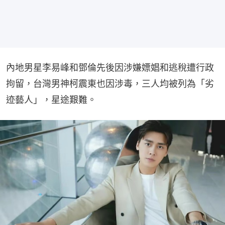
內地男星李易峰和鄧倫先後因涉嫌嫖娼和逃稅遭行政
拘留，台灣男神柯震東也因涉毒，三人均被列為「劣
迹藝人」，星途艱難。