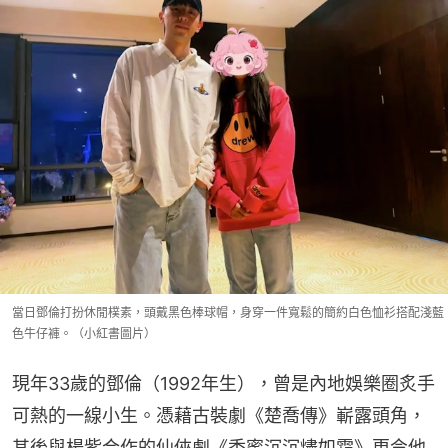
當日鄧倫打扮休閒樸素，頭戴黑色棒球帽，身穿一件寬鬆的簡約白色恤衫搭配淺藍
色牛仔褲。（小紅書圖片）
現年33歲的鄧倫（1992年生），曾是內地娛樂圈炙手
可熱的一線小生。憑藉古裝劇《楚喬傳》嶄露頭角，
其後與楊紫合作的仙俠劇《香蜜沉沉燼如霜》更令他