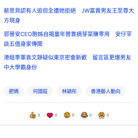
蔡思貝認有人追但全遭她拒絕 JW富貴男友王至尊大
方現身
郭晉安CEO胞姊自揭童年曾靠摘芽菜賺零用 安仔罕
談五億身家傳聞
港姐季軍袁文靜疑似東京密會新歡 留言區更爆男友
中大學霸身份
肥媽
何國鉦
林穎彤
香港藝人動向
3
0
0
0
0