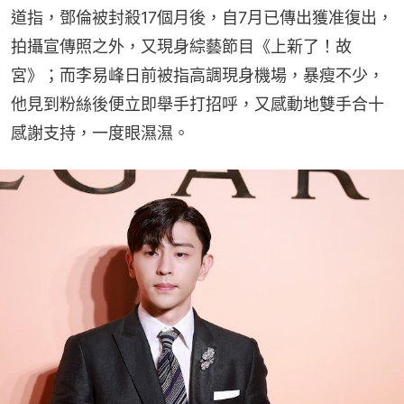
道指，鄧倫被封殺17個月後，自7月已傳出獲准復出，
拍攝宣傳照之外，又現身綜藝節目《上新了！故
宮》；而李易峰日前被指高調現身機場，暴瘦不少，
他見到粉絲後便立即舉手打招呼，又感動地雙手合十
感謝支持，一度眼濕濕。