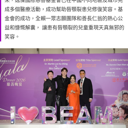
來，逸傑國際慈善基金會已在中國不同地區及城市完
成多個醫療活動，成功幫助唇顎裂患兒修復笑容。基
金會的成功，全賴一眾志願團隊和善長仁翁的熱心公
益和慷慨解囊， 讓患有唇顎裂的兒童重現天真無邪的
笑容。