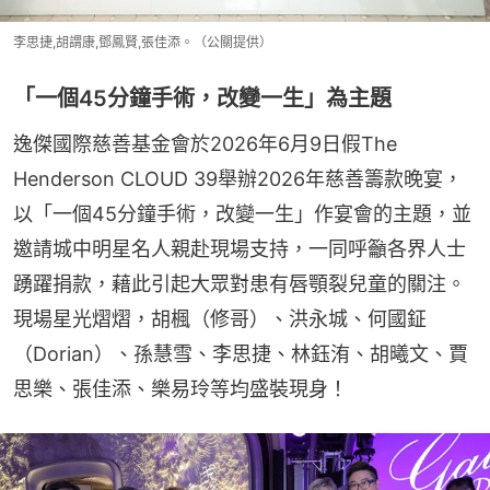
李思捷,胡謂康,鄧鳳賢,張佳添。（公關提供）
「一個45分鐘手術，改變一生」為主題
逸傑國際慈善基金會於2026年6月9日假The 
Henderson CLOUD 39舉辦2026年慈善籌款晚宴，
以「一個45分鐘手術，改變一生」作宴會的主題，並
邀請城中明星名人親赴現場支持，一同呼籲各界人士
踴躍捐款，藉此引起大眾對患有唇顎裂兒童的關注。
現場星光熠熠，胡楓（修哥）、洪永城、何國鉦
（Dorian）、孫慧雪、李思捷、林鈺洧、胡曦文、賈
思樂、張佳添、樂易玲等均盛裝現身！