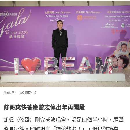
洪永城。（公關提供）
修哥爽快答應曾志偉出年再開騷
胡楓（修哥）剛完成演唱會，唱足四個半小時，尾聲
略見疲態。他雖坦言「梗係攰啦！」，但仍難掩喜