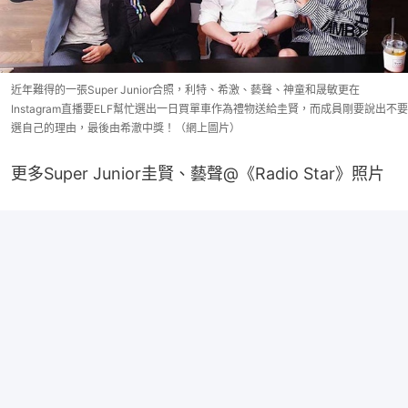
近年難得的一張Super Junior合照，利特、希激、藝聲、神童和晟敏更在
Instagram直播要ELF幫忙選出一日買單車作為禮物送給圭賢，而成員剛要說出不要
選自己的理由，最後由希澈中獎！（網上圖片）
更多Super Junior圭賢、藝聲@《Radio Star》照片