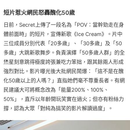
短片惹火網民怒轟醜化50歲
日前，Secret上傳了一段名為「POV：當幹勁走在身
體前面時」的短片，宣傳新歌《Ice Cream》。片中
三位成員分別代表「20多歲」、「30多歲」及「50
多歲」大跳新歌舞步。負責演繹「50多歲人群」的全
烋星刻意跳得極度誇張兼吃力笨拙，跟其餘兩人形成
強烈對比。影片曝光後大批網民鬧爆：「這不是在醜
化50歲以上的人嗎？」直指她們毫不尊重長者。有網
民建議大可將概念改為「能量200%、100%、
50%」，直斥以年齡開玩笑實在過火；但亦有粉絲力
撐，認為大眾「對純為搞笑的影片解讀過度」。