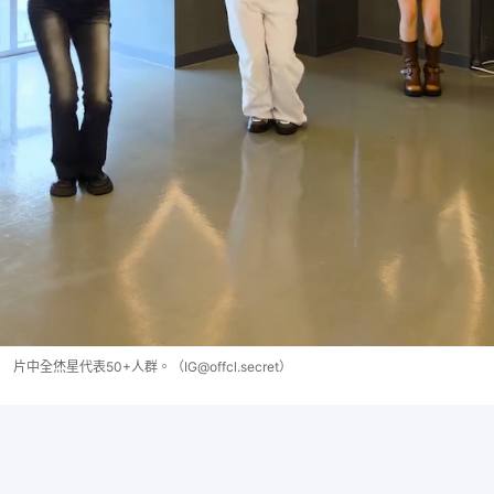
片中全烋星代表50+人群。（IG@offcl.secret）