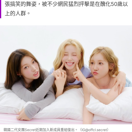
張搞笑的舞姿，被不少網民猛烈抨擊是在醜化50歲以
上的人群。
韓國二代女團Secret近期加入新成員重組復出。（IG@offcl.secret）