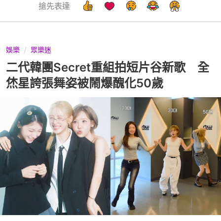
搶先表達
娛樂
眾樂迷
二代韓團Secret重組拍短片谷新歌 全
烋星誇張舞姿被鬧爆醜化50歲