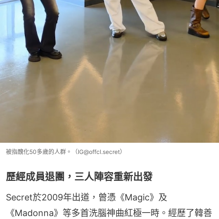
被指醜化50多歲的人群。（IG@offcl.secret）
歷經成員退團，三人陣容重新出發
Secret於2009年出道，曾憑《Magic》及
《Madonna》等多首洗腦神曲紅極一時。經歷了韓善