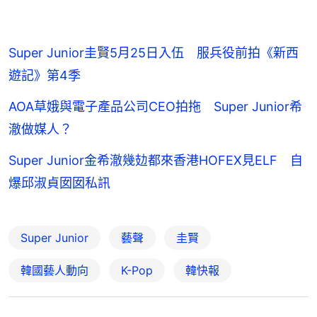
Super Junior圭賢5月25日入伍 服兵役前拍《新西
遊記》第4季
AOA草娥與電子產品公司CEO拍拖 Super Junior希
澈做媒人？
Super Junior金希澈幾攰都來香港HOFEX見ELF 自
爆邱淑貞囡囡私訊
Super Junior
藝聲
圭賢
韓國藝人動向
K-Pop
韓快報