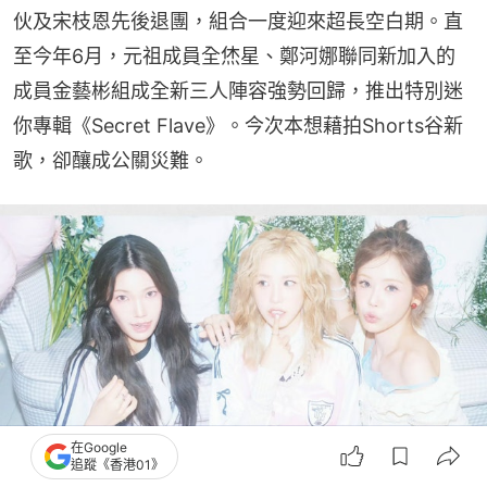
伙及宋枝恩先後退團，組合一度迎來超長空白期。直
至今年6月，元祖成員全烋星、鄭河娜聯同新加入的
成員金藝彬組成全新三人陣容強勢回歸，推出特別迷
你專輯《Secret Flave》。今次本想藉拍Shorts谷新
歌，卻釀成公關災難。
在Google
追蹤《香港01》