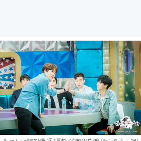
Super Junior義氣男藝聲也因圭賢演出了昨晚24日播出的《Radio Star》。（網上