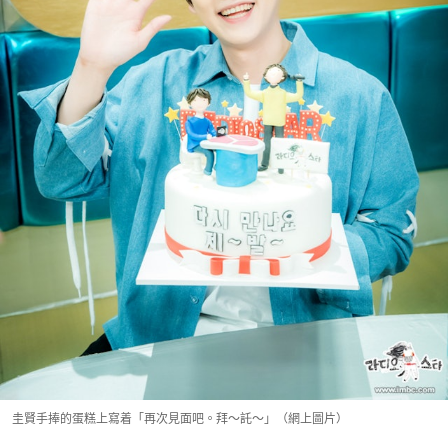
圭賢手捧的蛋糕上寫着「再次見面吧。拜～託～」（網上圖片）