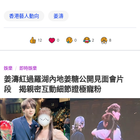
香港藝人動向
姜濤
12
0
0
2
8
娛樂
即時娛樂
姜濤紅過羅湖內地姜糖公開見面會片
段 揭親密互動細節證極寵粉