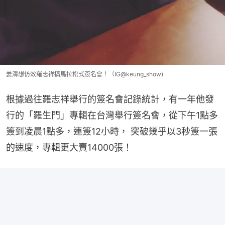
姜濤想仿效羅志祥搞馬拉松式簽名會！（IG@keung_show)
根據過往羅志祥舉行的簽名會記錄統計，有一年他發
行的「羅生門」專輯在台灣舉行簽名會，從下午1點多
簽到凌晨1點多，連簽12小時， 突破幾乎以3秒簽一張
的速度，專輯更大賣14000張！