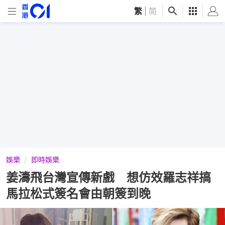
繁
|
简
娛樂
即時娛樂
姜濤飛台灣宣傳新戲 想仿效羅志祥搞
馬拉松式簽名會由朝簽到晚