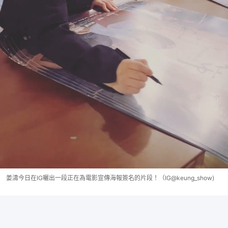
姜濤今日在IG曬出一段正在為電影宣傳海報簽名的片段！（IG@keung_show)