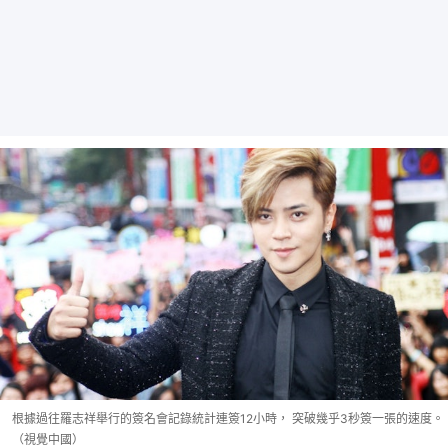
根據過往羅志祥舉行的簽名會記錄統計連簽12小時， 突破幾乎3秒簽一張的速度。
（視覺中國）