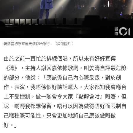
姜濤當初原來連天橋都唔想行。（資訊圖片 ）
由於之前一直忙於排練個唱，所以未有好好宣傳
《濤》，主持人謝茜嘉依據歌詞，叫姜濤自評最危險
的部分，他說：「應該係自己內心嘅反叛，對於創
作、表演，我唔係個好聽話嘅人，大家都知我會喺台
上不受控制，做一啲會令大家『點解會咁』嘅嘢，但
呢一啲嘢我都想保留，唔可以因為做得唔好而限制自
己嗰種嘅可能性，只會更加地將自己應該做嘅做
好。」