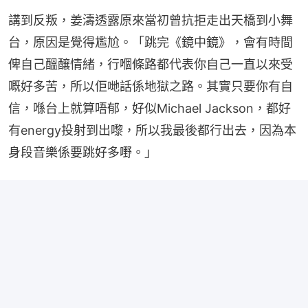
講到反叛，姜濤透露原來當初曾抗拒走出天橋到小舞
台，原因是覺得尷尬。「跳完《鏡中鏡》，會有時間
俾自己醞釀情緒，行嗰條路都代表你自己一直以來受
嘅好多苦，所以佢哋話係地獄之路。其實只要你有自
信，喺台上就算唔郁，好似Michael Jackson，都好
有energy投射到出嚟，所以我最後都行出去，因為本
身段音樂係要跳好多嘢。」