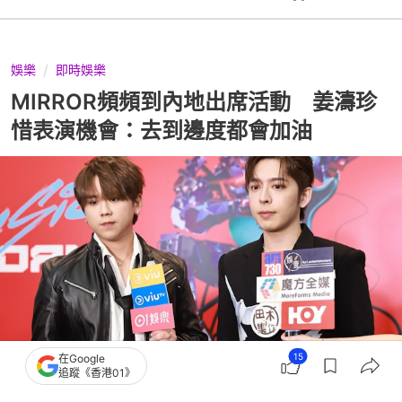
娛樂
即時娛樂
MIRROR頻頻到內地出席活動 姜濤珍
惜表演機會：去到邊度都會加油
15
在Google
追蹤《香港01》
撰文：
胡凱欣