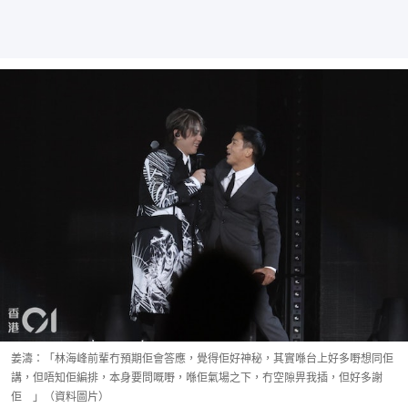
姜濤：「林海峰前輩冇預期佢會答應，覺得佢好神秘，其實喺台上好多嘢想同佢
講，但唔知佢編排，本身要問嘅嘢，喺佢氣場之下，冇空隙畀我插，但好多謝
佢 」（資料圖片）