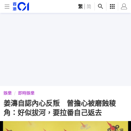
繁
|
简
娛樂
即時娛樂
姜濤自認內心反叛 曾擔心被磨蝕稜
角：好似拔河，要拉番自己返去