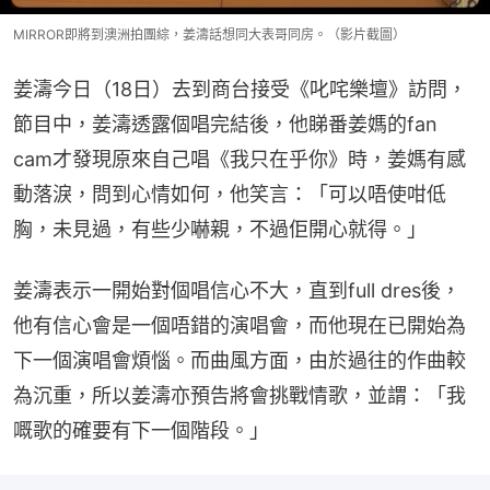
MIRROR即將到澳洲拍團綜，姜濤話想同大表哥同房。（影片截圖）
姜濤今日（18日）去到商台接受《叱咤樂壇》訪問，
節目中，姜濤透露個唱完結後，他睇番姜媽的fan 
cam才發現原來自己唱《我只在乎你》時，姜媽有感
動落淚，問到心情如何，他笑言：「可以唔使咁低
胸，未見過，有些少嚇親，不過佢開心就得。」
姜濤表示一開始對個唱信心不大，直到full dres後，
他有信心會是一個唔錯的演唱會，而他現在已開始為
下一個演唱會煩惱。而曲風方面，由於過往的作曲較
為沉重，所以姜濤亦預告將會挑戰情歌，並謂：「我
嘅歌的確要有下一個階段。」