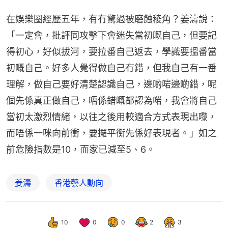
在娛樂圈經歷五年，有冇驚過被磨蝕稜角？姜濤說：
「一定會，批評同攻擊下會迷失當初嘅自己，但要記
得初心，好似拔河，要拉番自己返去，學識要搵番當
初嘅自己。好多人覺得做自己冇錯，但我自己有一番
理解，做自己要好清楚認識自己，邊啲啱邊啲錯，呢
個先係真正做自己，唔係錯嘅都認為啱，我會將自己
當初太激烈情緒，以往之後用較適合方式表現出嚟，
而唔係一咪向前衝，要攞平衡先係好表現者。」如之
前危險指數是10，而家已減至5、6。
姜濤
香港藝人動向
10
0
0
2
3