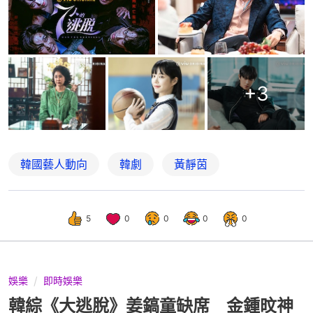
+
3
韓國藝人動向
韓劇
黃靜茵
5
0
0
0
0
娛樂
即時娛樂
韓綜《大逃脫》姜鎬童缺席 金鍾旼神