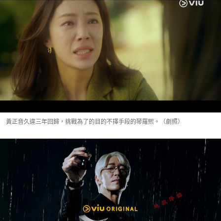
黃正音久違三年回歸，挑戰為了的目的不擇手段的琴羅熙。（劇照）