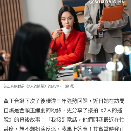
黃正音絕對是《7人的逃脫》的MVP。（劇照）
黃正音誕下次子後暌違三年強勢回歸，近日她在訪問
自爆是金順玉編劇的粉絲，更分享了接拍《7人的逃
脫》的幕後故事：「我接到電話，他們問我最近在忙
甚麼，想不想扮演反派，我馬上答應！其實當時我正