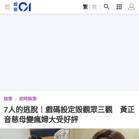
繁
|
简
娛樂
即時娛樂
7人的逃脫︱戲碼設定毁觀眾三觀 黃正
音慈母變瘋婦大受好評