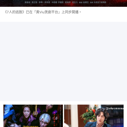
《7人的逃脫》已在「黃Viu煲劇平台」上同步開播。