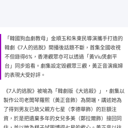
「韓國狗血劇教母」金順玉和朱東民導演攜手打造的
韓劇《7人的逃脫》開播後話題不斷，首集全國收視
不但錄得6%，香港觀眾亦可以透過「黃Viu煲劇平
台」同步追看。劇集設定毁觀眾三觀，黃正音演瘋婦
的表現大受好評。
《7人的逃脫》被喻為「韓劇版《大逃殺》」，劇集以
製作公司老闆琴羅熙（黃正音飾）為開端，講述她為
了得到男友已故父親方七星（李德華飾）的巨額注
資，於是把遺棄多年的女兒多美（鄭拉爾飾）接回同
住，並以她為棋子試圖博得七星的歡心。黃正音以往