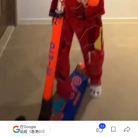
23
在Google
兩旁更掛滿了一家四口的甜蜜合照。（IG@rabeeayeung）
追蹤《香港01》