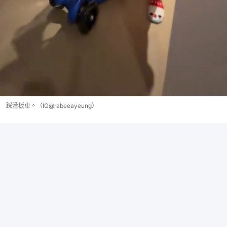
踩滑板車。（IG@rabeeayeung）