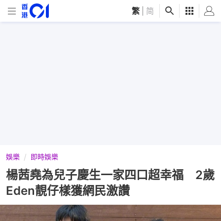
繁
|
简
娛樂
即時娛樂
楊茜堯為兒子慶生一家四口超幸福 2歲
Eden靚仔樣獲網民激讚