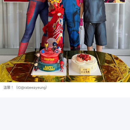
溫馨！（IG@rabeeayeung）