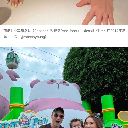
前港姐亞軍楊洛婷（Rabeea）與樂隊Dear Jane主音黃天翱（Tim）在2014年結
婚。（IG：@rabeeayeung）