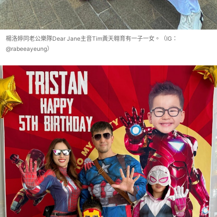
楊洛婷同老公樂隊Dear Jane主音Tim黃天翱育有一子一女。（IG：
@rabeeayeung）