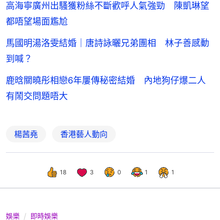
高海寧廣州出騷獲粉絲不斷歡呼人氣強勁 陳凱琳望
都唔望場面尷尬
馬國明湯洛雯結婚｜唐詩詠曬兄弟團相 林子善感動
到喊？
鹿晗關曉彤相戀6年屢傳秘密結婚 內地狗仔爆二人
有鬧交問題唔大
楊茜堯
香港藝人動向
18
3
0
1
1
娛樂
即時娛樂