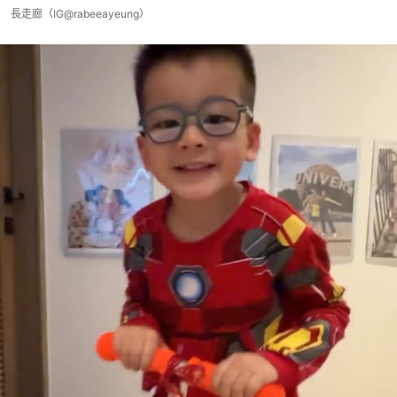
長走廊（IG@rabeeayeung）