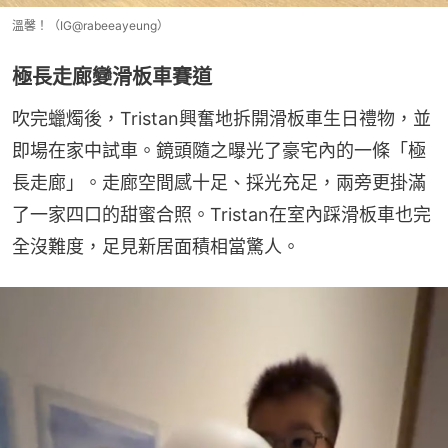
溫馨！（IG@rabeeayeung）
極長走廊變滑板車賽道
吹完蠟燭後，Tristan興奮地拆開滑板車生日禮物，並
即場在家中試車。鏡頭隨之曝光了豪宅內的一條「極
長走廊」。走廊空間感十足、採光充足，兩旁更掛滿
了一家四口的甜蜜合照。Tristan在室內踩滑板車也完
全沒難度，足見新居面積相當驚人。