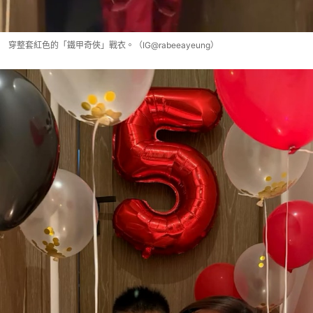
穿整套紅色的「鐵甲奇俠」戰衣。（IG@rabeeayeung）