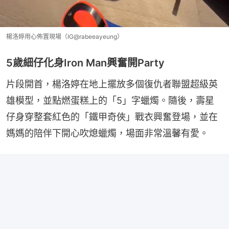
楊洛婷用心佈置現場（IG@rabeeayeung）
5歲細仔化身Iron Man興奮開Party
片段開首，楊洛婷在地上擺放多個復仇者聯盟超級英
雄模型，並點燃蛋糕上的「5」字蠟燭。隨後，壽星
仔身穿整套紅色的「鐵甲奇俠」戰衣興奮登場，並在
媽媽的陪伴下開心吹熄蠟燭，場面非常溫馨有愛。