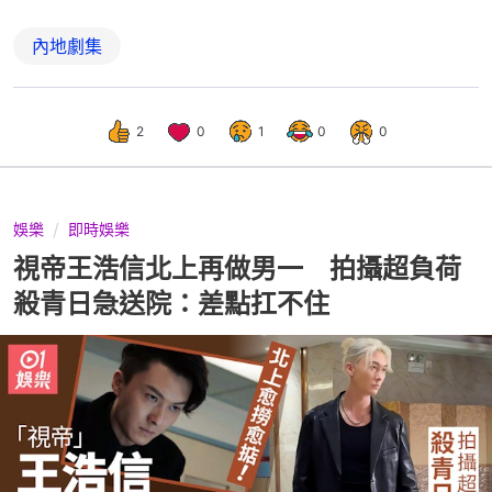
內地劇集
2
0
1
0
0
娛樂
即時娛樂
視帝王浩信北上再做男一 拍攝超負荷
殺青日急送院：差點扛不住