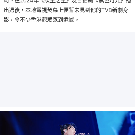
司。在2024年《狀王之王》及合拍劇《黑色月光》播
出過後，本地電視熒幕上便暫未見到他的TVB新劇身
影，令不少香港觀眾感到遺憾。