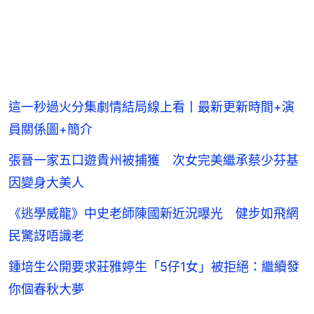
這一秒過火分集劇情結局線上看丨最新更新時間+演
員關係圖+簡介
張晉一家五口遊貴州被捕獲 次女完美繼承蔡少芬基
因變身大美人
《逃學威龍》中史老師陳國新近況曝光 健步如飛網
民驚訝唔識老
鍾培生公開要求莊雅婷生「5仔1女」被拒絕：繼續發
你個春秋大夢