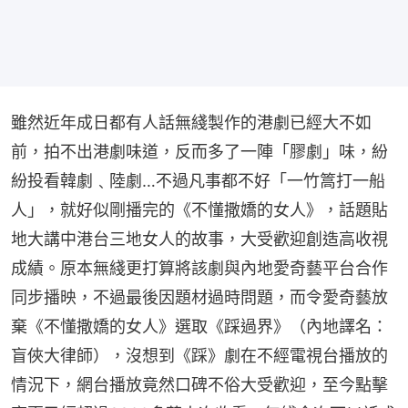
雖然近年成日都有人話無綫製作的港劇已經大不如
前，拍不出港劇味道，反而多了一陣「膠劇」味，紛
紛投看韓劇﹑陸劇…不過凡事都不好「一竹篙打一船
人」，就好似剛播完的《不懂撒嬌的女人》，話題貼
地大講中港台三地女人的故事，大受歡迎創造高收視
成績。原本無綫更打算將該劇與內地愛奇藝平台合作
同步播映，不過最後因題材過時問題，而令愛奇藝放
棄《不懂撒嬌的女人》選取《踩過界》（內地譯名：
盲俠大律師），沒想到《踩》劇在不經電視台播放的
情況下，網台播放竟然口碑不俗大受歡迎，至今點擊