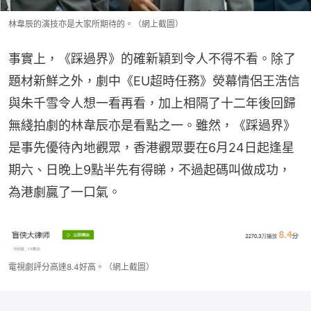
林韋辰的演技亦是大家所期待的。（網上截圖）
事實上，《踩過界》的確新穎到令人不得不看。除了
題材新鮮之外，劇中《EU超時任務》熒幕情侶王浩信
與朱千雪令人想一看再看，加上相隔了十二年後回歸
無綫拍劇的林韋辰亦是看點之一。雖然，《踩過界》
是事先優待內地觀眾，香港觀眾要在6月24日起逢星
期六、日晚上9點半先有得睇，不過起碼叫做成功，
為港劇贏了一口氣。
電視劇評分高達8.4好高。（網上截圖）