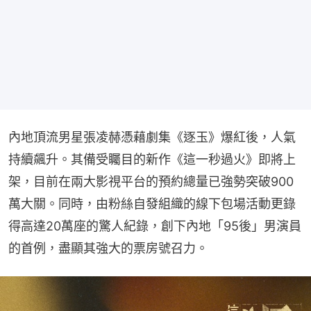
內地頂流男星張凌赫憑藉劇集《逐玉》爆紅後，人氣
持續飆升。其備受矚目的新作《這一秒過火》即將上
架，目前在兩大影視平台的預約總量已強勢突破900
萬大關。同時，由粉絲自發組織的線下包場活動更錄
得高達20萬座的驚人紀錄，創下內地「95後」男演員
的首例，盡顯其強大的票房號召力。