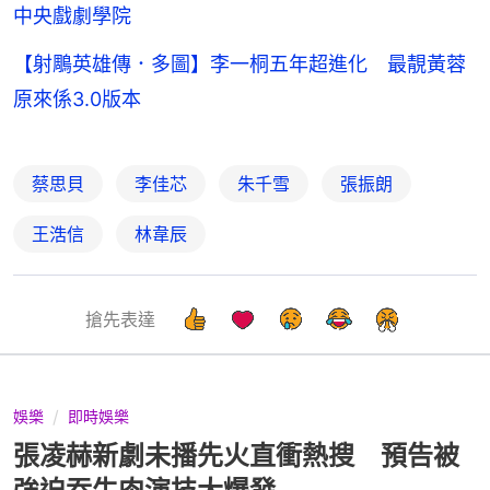
中央戲劇學院
【射鵰英雄傳．多圖】李一桐五年超進化 最靚黃蓉
原來係3.0版本
蔡思貝
李佳芯
朱千雪
張振朗
王浩信
林韋辰
搶先表達
娛樂
即時娛樂
張凌赫新劇未播先火直衝熱搜 預告被