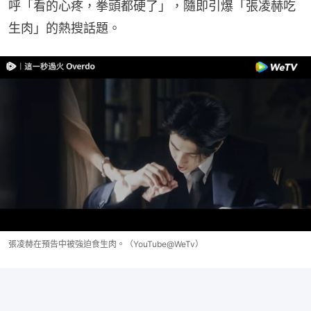
呼「看的心疼，拳頭都硬了」，隨即引爆「張凌赫吃
生肉」的熱搜話題。
張凌赫在預告中被強迫食生肉。（YouTube@WeTv）