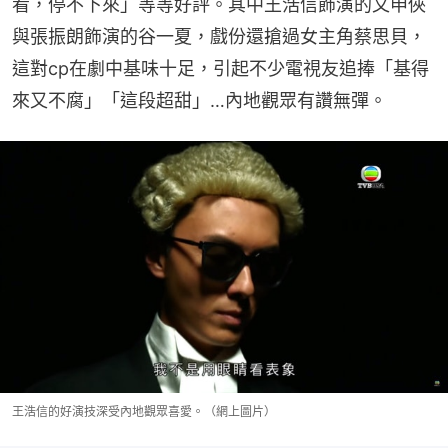
看，停不下來」等等好評。其中王浩信飾演的文申俠
與張振朗飾演的谷一夏，戲份還搶過女主角蔡思貝，
這對cp在劇中基味十足，引起不少電視友追捧「基得
來又不腐」「這段超甜」…內地觀眾有讚無彈。
王浩信的好演技深受內地觀眾喜愛。（網上圖片）