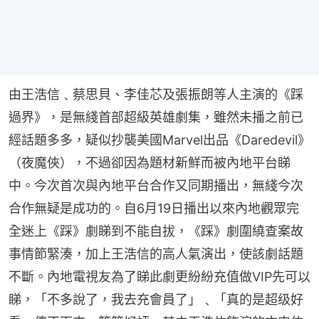
由王浩信﹑蔡思貝、李佳芯及張振朗等人主演的《踩
過界》，是無綫首部超級英雄劇集，雖然未播之前已
經話題多多，疑似抄襲美國Marvel出品《Daredevil》
（夜魔俠），不過卻因為題材新鮮而被內地平台睇
中。今次首次與內地平台合作又同期播出，無綫今次
合作無疑是成功的。自6月19日播出以來內地觀眾完
全迷上《踩》劇睇到不能自拔，《踩》劇圍繞查案故
事情節緊湊，加上王浩信的高人氣演出，使該劇話題
不斷。內地電視友為了睇此劇更紛紛充值做VIP先可以
睇，「不多說了，我去充會員了」﹑「真的是超级好