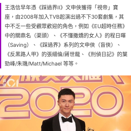
王浩信早年憑《踩過界II》文申俠獲得「視帝」寶
座，由2008年加入TVB起演出過不下30套劇集，其
中不乏一些受觀眾歡迎的角色，例如《EU超時任務》
中的關鼎名（渠頭）、《不懂撒嬌的女人》的程日暉
（Saving）、《踩過界》系列的文申俠（盲俠）、
《反黑路人甲》的張細倫/蔣世龍、《刑偵日記》的葉
勁峰/朱璣/Matt/Michael 等等。