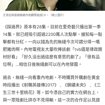
王浩信與張振朗被內地觀眾組成CP。（網上圖片）
《踩過界》原本有28集，目前在愛奇藝只播出第一季
14集，就已經吸引超過2200萬人次點擊，據知每一點
擊都有分紅，一向以錢為先的無綫今次可謂分得一嚿
肥豬肉啊。內地電視友大量吹捧該劇「tvb還是律政題
材好看」「好久没出過這麼有意思的劇了」「很有品
位啊」…相信日後無綫劇可以在內地發圍。
過去，無綫一向看重內地劇，不時購買外購劇在黃金
時段播出《射鵰英雄傳2017》﹑《錦繡未央》﹑《三
生三世十里桃花》等，如今憑自己的實力在網台上，
與一眾陸劇比拼亦不見得輸，這一次的合作足以見證