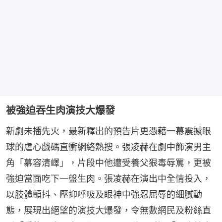
被強迫吞生肉演技大爆發
新劇未播先火，最新釋出的預告片更憑藉一幕震撼眼
球的虐心戲碼直衝網絡熱搜。張凌赫在劇中飾演男主
角「慕容清嶧」，片段中他遭受養父狠毒辱罵，更被
強迫當面吃下一盤生肉。張凌赫在演出中全情投入，
以肢體顫抖、壓抑呼吸及眼神中強忍屈辱的細膩動
態，展現出絕望的演技大爆發，令無數網民及粉絲直