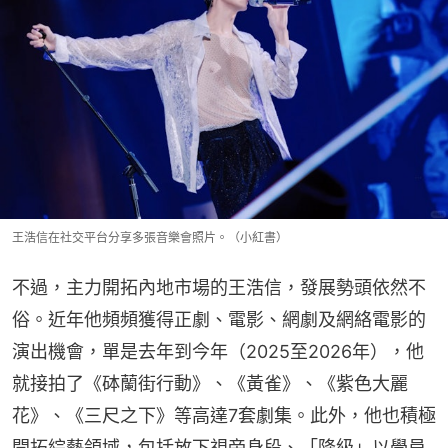
王浩信在社交平台分享多張音樂會照片。（小紅書）
不過，主力開拓內地市場的王浩信，發展勢頭依然不
俗。近年他頻頻獲得正劇、電影、網劇及網絡電影的
演出機會，單是去年到今年（2025至2026年），他
就接拍了《砵蘭街行動》、《黃雀》、《紫色大麗
花》、《三尺之下》等高達7套劇集。此外，他也積極
開拓綜藝領域，包括放下視帝身段、「降級」以學員