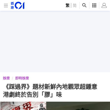
繁
|
简
娛樂
即時娛樂
《踩過界》題材新鮮內地觀眾超鍾意
港劇終於告別「膠」味