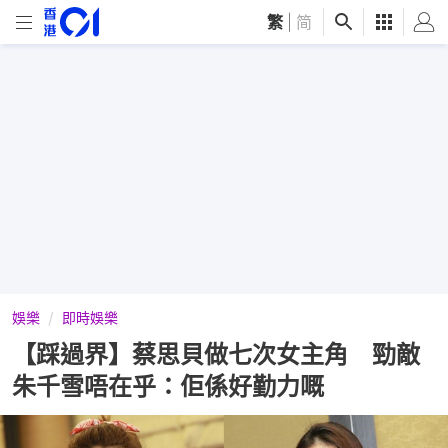
繁
|
简
娛樂
即時娛樂
【踩過界】蔡思貝做七次女主角 勁敵
朱千雪唔在乎：佢係好勤力嘅