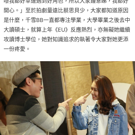
嚟我都好幸運遇到好角色，所以大家鍾意睇，我都好
開心。」至於拍劇量遠比蔡思貝少，大家都知道原因
是什麼，千雪BB一直都專注學業，大學畢業之後去中
大讀碩士，就算上年《EU》反應熱烈，亦無礙她繼續
攻讀博士學位，她對知識追求的執著令大家對她更添
一份疼愛。