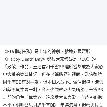
《EU超時任務》是上年的神劇，就連外國電影
《Happy Death Day》都被大家懷疑是《EU》的
「致敬」作品，王浩信和千雪BB理所當然成為大家心
中大推的熒幕情侶。但在《踩過界》裡面，浩信雖然
同千雪BB有對手戲，但兩個人並不是做情侶檔，浩信
和蔡思貝才是一對，令不少觀眾都大失所望。千雪BB
之前的角色「糞箕笠」這麼受大家喜愛，自然替她抱
不平，明明蔡思貝遲千雪BB一年選港姐，但蔡思貝竟