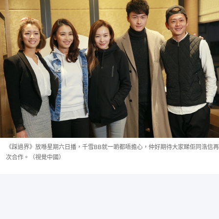
《踩過界》放喺星期六日播，千雪BB就一啲都唔擔心，仲好期待大家睇佢同浩信再
次合作。（視覺中國）