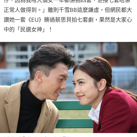
仔，因為我咁大個女一年都係拍四套，佢接七套唔係
正常人做得到。」雖則千雪BB這麼謙虛，但網民都大
讚她一套《EU》勝過蔡思貝拍七套劇，果然是大家心
中的「民選女神」！