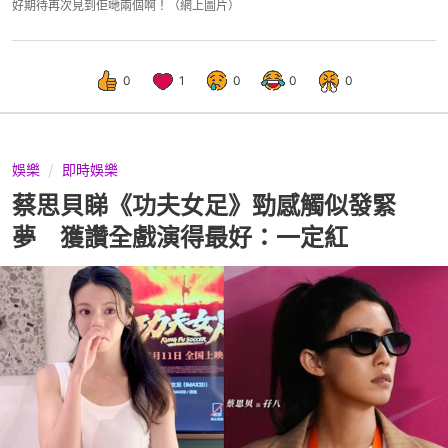
好期待再次見到佢哋兩個啊！（網上圖片）
0
1
0
0
0
娛樂
即時娛樂
蔡思貝睇《功夫女足》勁感觸似發緊
夢 獲讚全戲演得最好：一定紅