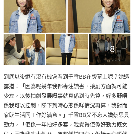
+
8
到底以後還有沒有機會看到千雪BB在熒幕上呢？她透
露道：「因為呢幾年我都專注讀書，接劇方面就可能
少左，以後拍劇發展嘅事就真係到時先算，好多野唔
係我可以控制，睇下到時心態係咩情況再算，我對而
家既生活同工作好滿意。」千雪BB又不忘大讚蔡思貝
勤力，「佢係一年拍好多套，我覺得佢係好勤力既女