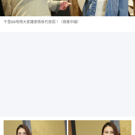
千雪BB咁得大家鍾意唔係冇原因！（視覺中國）