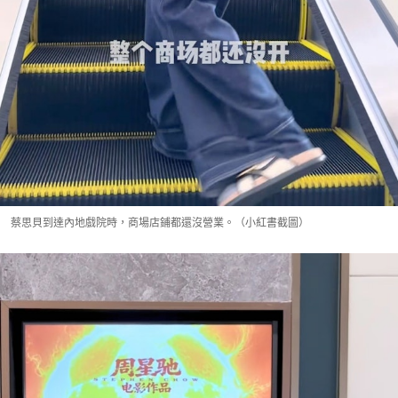
蔡思貝到達內地戲院時，商場店鋪都還沒營業。（小紅書截圖）