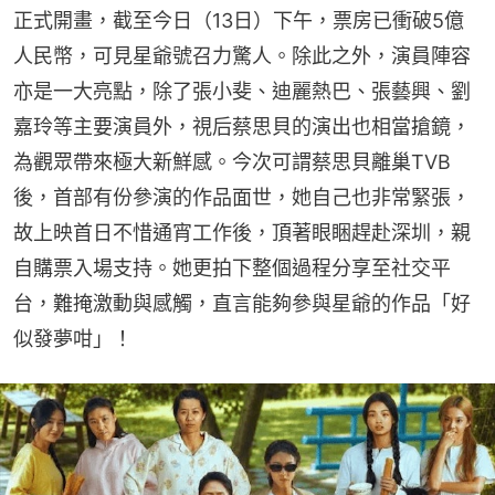
正式開畫，截至今日（13日）下午，票房已衝破5億
人民幣，可見星爺號召力驚人。除此之外，演員陣容
亦是一大亮點，除了張小斐、迪麗熱巴、張藝興、劉
嘉玲等主要演員外，視后蔡思貝的演出也相當搶鏡，
為觀眾帶來極大新鮮感。今次可謂蔡思貝離巢TVB
後，首部有份參演的作品面世，她自己也非常緊張，
故上映首日不惜通宵工作後，頂著眼睏趕赴深圳，親
自購票入場支持。她更拍下整個過程分享至社交平
台，難掩激動與感觸，直言能夠參與星爺的作品「好
似發夢咁」！