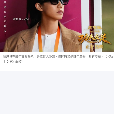
蔡思貝在戲中飾演孖八，是位盲人骨妹，但同時又是隊中軍醫，甚有發揮。（《功
夫女足》劇照）