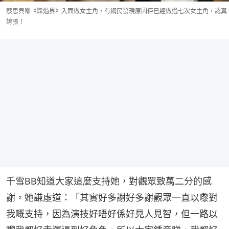
蔡思貝喺《踩過界》入面做女主角，有網民發現原因佢已經做過七次女主角，認真
誇張！
千雪BB知道大家這麼支持她，對觀眾致萬二分的感
謝，她謙虛道：「其實好多謝好多謝觀眾一直以嚟對
我嘅支持，因為演技好唔好係好見人見智，但一路以