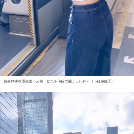
蔡思貝連衣服都來不及換，便馬不停蹄展開北上行程。（小紅書截圖）