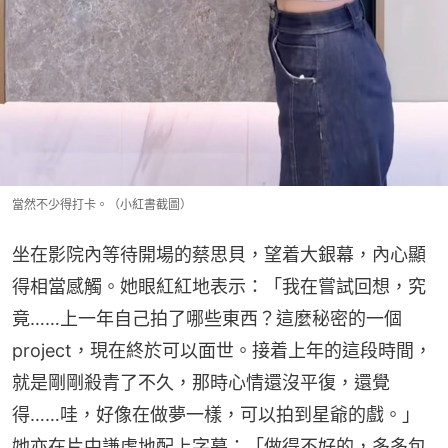
當然不少得打卡。（小紅書截圖）
坐在影院內等待開場的蔡思貝，望着大銀幕，內心顯
得相當感觸。她眼紅紅地表示：「我在嘗試回想，究
竟……上一年自己拍了哪些東西？這麼秘密的一個
project，現在終於可以面世。接着上年的這段時間，
就是剛剛殺青了不久，那時心情還沒平復，還覺
得……哇，好像在做夢一樣，可以拍到星爺的戲。」
她亦在片中謙虛地配上字幕：「做得不好的，多多包