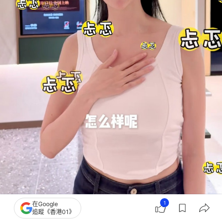
1
在Google
追蹤《香港01》
蔡思貝入場前心情忐忑。（小紅書截圖）