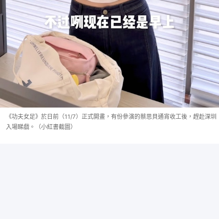
《功夫女足》於日前（11/7）正式開畫，有份參演的蔡思貝通宵收工後，趕赴深圳
入場睇戲。（小紅書截圖）