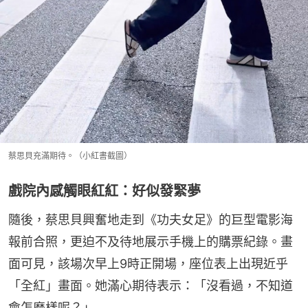
蔡思貝充滿期待。（小紅書截圖）
戲院內感觸眼紅紅：好似發緊夢
隨後，蔡思貝興奮地走到《功夫女足》的巨型電影海
報前合照，更迫不及待地展示手機上的購票紀錄。畫
面可見，該場次早上9時正開場，座位表上出現近乎
「全紅」畫面。她滿心期待表示：「沒看過，不知道
會怎麼樣呢？」