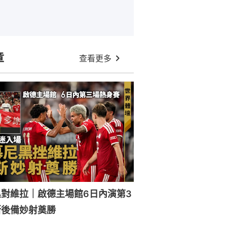
章
查看更多
對維拉｜啟德主場館6日內演第3
斯後備妙射奠勝