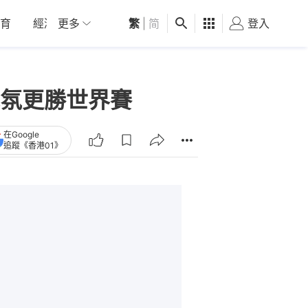
育
經濟
更多
01深圳
繁
觀點
|
简
健康
好食玩飛
登入
女
氛更勝世界賽
在Google
追蹤《香港01》