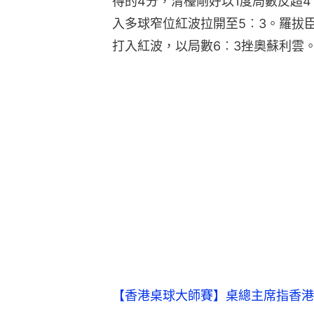
得的4分，清檯剛好以1度局數反超
入多球窄位紅波拉開至5︰3。羅拔
打入紅波，以局數6︰3挫奧蘇利雲
【香港桌球大師賽】桌總主席指香港