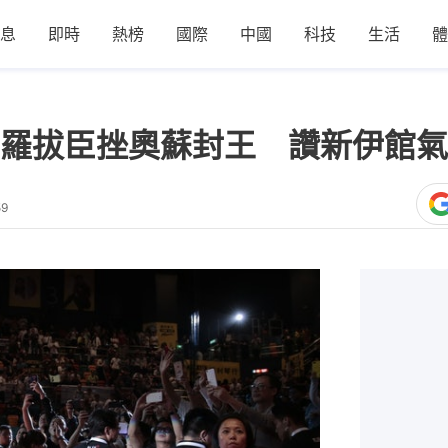
息
即時
熱榜
國際
中國
科技
生活
體
羅拔臣挫奧蘇封王 讚新伊館氣
59