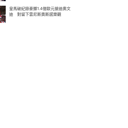
皇馬破紀錄豪擲1.4億歐元搶迪奧文
迪 對留下雲尼斯奧斯感樂觀