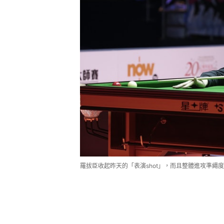
羅拔臣收起昨天的「表演shot」，而且整體進攻準繩