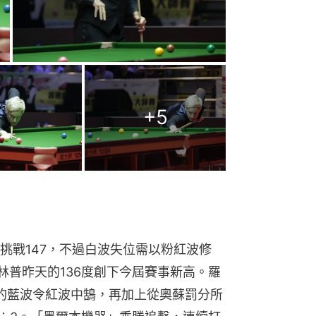
+
5
挑戰147，不過白波失位需以粉紅波修
林普昨天的136度創下今屆賽事新高。羅
的藍波令紅波中鵠，再加上從奧蘇罰分所