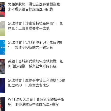
吳艷妮狀態下滑坦言亞運備戰艱難
未考慮退役目標想破亞洲紀錄
足球轉會｜沙拿簽特拉布宗兩年 加
歷查：土耳其聯賽水平太低
足球轉會｜雲尼斯奧斯與皇馬續約6
年 曾清空IG新貼文一錘定音
英超｜曼城新兵蒙加完成地標戰 拒
阿仙奴招攬 稱與藍色球隊有緣
足球轉會｜摩納哥中場艾利奧捷4.5億
加盟PSG 巴高拿去留未定
WTT瑞典大滿貫｜黃鎮廷陳顥樺爭衛
冕 附香港隊及中國隊名單+賽程