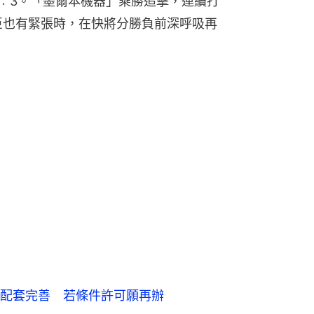
4︰3。「墨爾本機器」乘勝追擊，連續打
臣也有緊張時，在快將分勝負前深呼吸再
。
配套完善 若條件許可願再辦