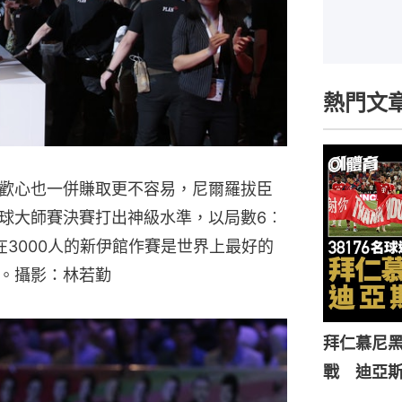
熱門文
歡心也一併賺取更不容易，尼爾羅拔臣
球大師賽決賽打出神級水準，以局數6︰
3000人的新伊館作賽是世界上最好的
。攝影：林若勤
拜仁慕尼黑
戰 迪亞