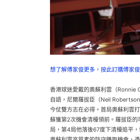
想了解傅家俊更多，按此訂購傅家俊
香港球迷愛戴的奧蘇利雲（Ronnie O
自語，尼爾羅拔臣（Neil Robert
今仗雙方志在必得。首局奧蘇利雲打
蘇獲第2次機會清檯領前。羅拔臣的
局，第4局他落後67度下清檯追平
奧蘇利雲高質素的防守賺取機會，憑中