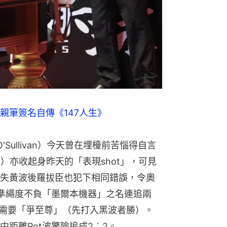
親筆簽名自傳《147人生》
'Sullivan）今天曾在埋檯前苦惱得自言
son）亦收起身昨天的「表現shot」，可見
失黃波後羅拔臣也犯下相同錯誤，令奧
準繩度不負「墨爾本機器」之名連追兩
，需要「爭至尊」（先打入黑波者勝）。
距離Pot波驚險追成2︰2。