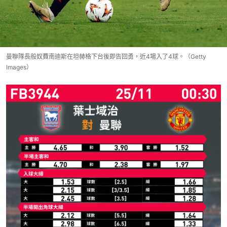
曼聯隊長般奴費南迪斯在坦赫格下台後即告回勇，近4場入了4球。（Getty
Images）