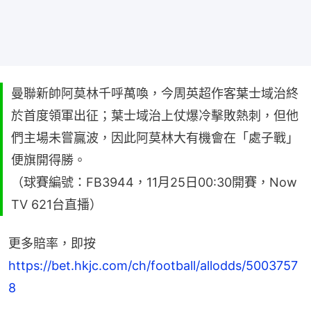
曼聯新帥阿莫林千呼萬喚，今周英超作客葉士域治終
於首度領軍出征；葉士域治上仗爆冷擊敗熱刺，但他
們主場未嘗贏波，因此阿莫林大有機會在「處子戰」
便旗開得勝。
（球賽編號：FB3944，11月25日00:30開賽，Now
TV 621台直播）
更多賠率，即按
https://bet.hkjc.com/ch/football/allodds/5003757
8