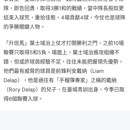
隊，即告回勇，取得3勝1和的戰績，當中隊長般奴更
結束入球荒，重拾佳態，4場貢獻4球，今仗也是球隊
的爭勝關鍵人物。
「升班馬」葉士域治上仗才打開勝利之門，之前10場
聯賽只取得5和5負。場面上，葉士域治進攻組織不
錯，但或許球員經驗不足，往往未能把握領先優勢。
他們最有威脅的球員是前鋒利安戴納（Liam 
Delap），他是過往有「手榴彈專家」之稱的戴納
（Rory Delap）的兒子，在曼城青訓出身，今季已取
得6個聯賽入球。