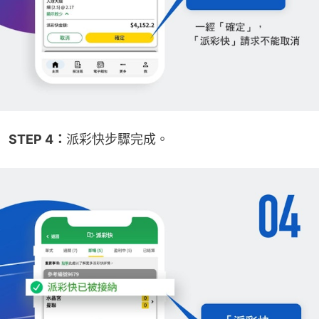
STEP 4：
派彩快步驟完成。