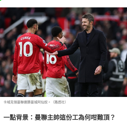
卡域克領曼聯連勝曼城阿仙奴。（路透社）
一點背景：曼聯主帥這份工為何咁難頂？