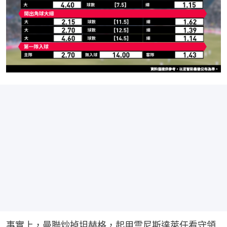
事實上，曼聯炒掉坦赫格，起用雲尼斯達萊任看守領