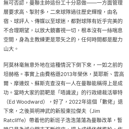
無可否認，曼聯主帥這份工十分惡做——一方面管理
層要求高、掣肘多，二來球隊過往歷史輝煌，由名
宿、球評人、傳媒以至球迷，都對球隊有近乎完美的
不合理期望，以放大鏡審視一切，根本沒有一絲喘息
空間，身為主教練更是眾矢之的，任何時間都是壓力
山大。
阿莫林毫無意外地在這種情況下倒下來，一如之前的
坦赫格。事實上由費格遜2013年榮休，莫耶斯、雲高
爾、摩連奴、蘇斯克查沒有一人在曼聯能稱得上是成
功。當時大家的箭靶是「唔識波」的行政總裁活華特
（Ed Woodward），好了，2022年這個「數佬」退
下來，之後英明神武的新股東拉傑夫（Jim 
Ratcliffe）帶着他的新班子浩浩蕩蕩為曼聯改革，暫