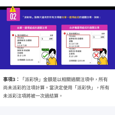
事項3：
「派彩快」金額是以相關過關注項中，所有
尚未派彩的注項計算。當決定使用「派彩快」，所有
未派彩注項將被一次過結算。