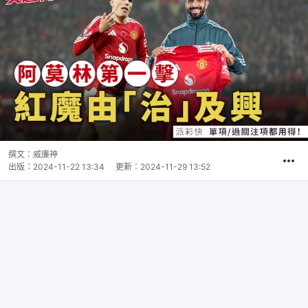
撰文：
威廉神
出版：
2024-11-22 13:34
更新：
2024-11-29 13:52