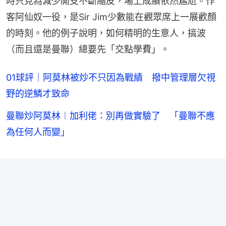
時只見為減少開支不斷縮皮，場上成績依然尷尬。作
客阿仙奴一役，是Sir Jim少數能在觀眾席上一展歡顏
的時刻。他的例子說明，如何精明的生意人，搞波
（而且還是曼聯）總要先「交點學費」。
01球評｜阿莫林被炒不只因為戰績 撥中管理層欠視
野的逆鱗才致命
曼聯炒阿莫林︱加利佬：別再做實驗了 「曼聯不應
為任何人而變」