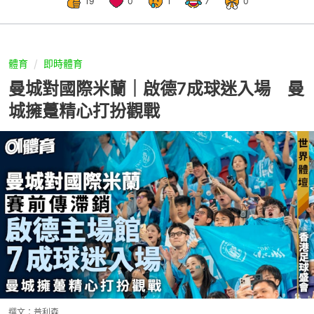
19
0
1
7
0
體育
即時體育
曼城對國際米蘭｜啟德7成球迷入場 曼
城擁躉精心打扮觀戰
撰文：
普利森