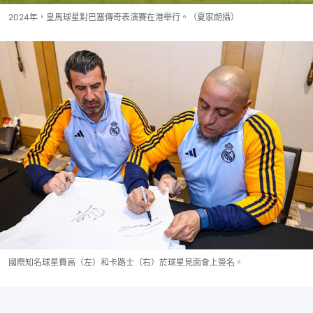
2024年，皇馬球星對巴塞傳奇表演賽在港舉行。（夏家朗攝）
國際知名球星費高（左）和卡路士（右）於球星見面會上簽名。