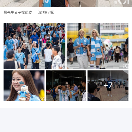
劉先生父子檔睇波。（陳裕行攝）
+
7