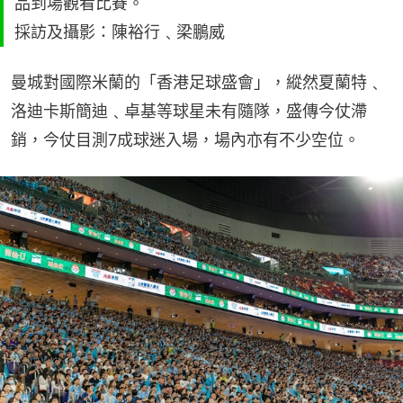
品到場觀看比賽。
採訪及攝影：陳裕行﹑梁鵬威
曼城對國際米蘭的「香港足球盛會」，縱然夏蘭特﹑
洛迪卡斯簡迪﹑卓基等球星未有隨隊，盛傳今仗滯
銷，今仗目測7成球迷入場，場內亦有不少空位。