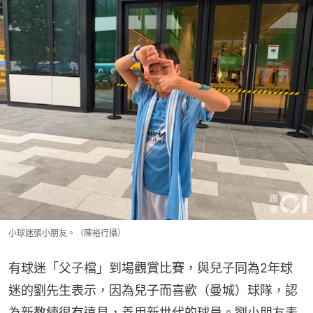
小球迷張小朋友。（陳裕行攝）
有球迷「父子檔」到場觀賞比賽，與兒子同為2年球
迷的劉先生表示，因為兒子而喜歡（曼城）球隊，認
為新教練很有遠見，善用新世代的球員。劉小朋友表