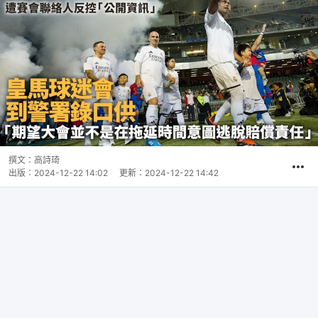
撰文：
高詩琦
出版：
2024-12-22 14:02
更新：
2024-12-22 14:42