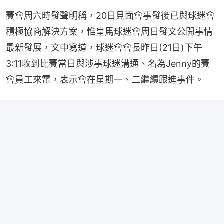
賽會周六時發聲明稱，20日見面會事發後已與球迷會
積極協商解決方案，惟皇馬球迷會周日發文公開事情
最新發展，文中寫道，球迷會會長昨日(21日)下午
3:11收到比賽當日與涉事球迷溝通、名為Jenny的賽
會員工來電，表示會在星期一、二繼續跟進事件。