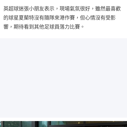
英超球迷張小朋友表示，現場氣氛很好，雖然最喜歡
的球星夏蘭特沒有隨隊來港作賽，但心情沒有受影
響，期待看到其他足球員落力比賽。