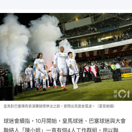
皇馬對巴塞傳奇表演賽銷情慘淡之餘，更鬧出見面會風波。（夏家朗攝）
球迷會續指，10月開始，皇馬球迷、巴塞球迷與大會
聯絡人「陳小姐」一直有個4人工作群組，用以聯