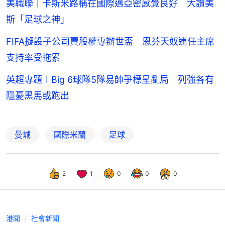
美職聯｜卡斯米路稱在國際邁亞密感覺良好 大讚美
斯「足球之神」
FIFA擬設子公司賣股權專辦世盃 恩芬天奴連任主席
支持率受拖累
英超專題︱Big 6球隊5隊易帥爭標呈亂局 列強各有
隱憂黑馬或跑出
曼城
國際米蘭
足球
2
1
0
0
0
港聞
社會新聞