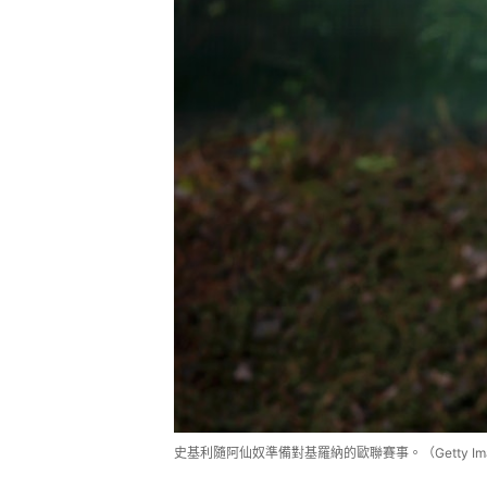
史基利隨阿仙奴準備對基羅納的歐聯賽事。（Getty Ima