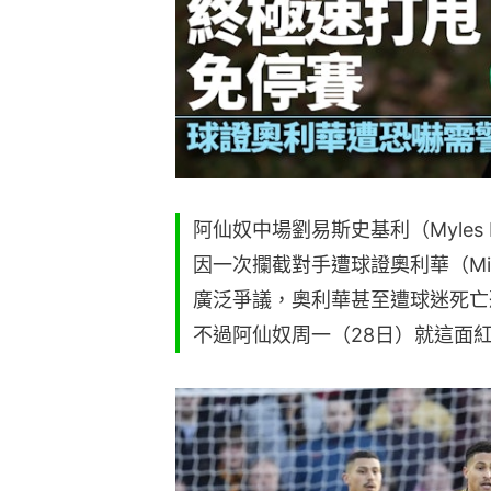
阿仙奴中場劉易斯史基利（Myles L
因一次攔截對手遭球證奧利華（Mich
廣泛爭議，奧利華甚至遭球迷死亡
不過阿仙奴周一（28日）就這面