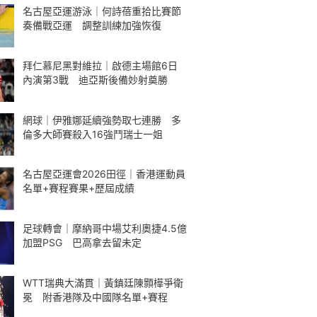
名古屋亞運游泳｜何詩蓓重拾比賽節
奏備戰亞運 調整訓練加強恢復
拜仁慕尼黑對維拉｜啟德主場館6日
內演第3戰 迪亞斯後備妙射奠勝
網球｜伊雅娜延續強勢取七連勝 多
倫多大師賽殺入16強鬥瑞士一姐
名古屋亞運會2026田徑｜香港運動員
名單+賽程賽果+歷屆成績
足球轉會｜摩納哥中場艾利奧捷4.5億
加盟PSG 巴高拿去留未定
WTT瑞典大滿貫｜黃鎮廷陳顥樺爭衛
冕 附香港隊及中國隊名單+賽程