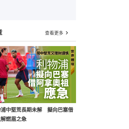
章
查看更多
物浦中堅荒長期未解 擬向巴塞借
祖解燃眉之急