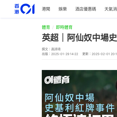
港聞
娛樂
酒店優惠碼
天氣消
體育
即時體育
英超｜阿仙奴中場史
撰文：
高詩琦
出版：
2025-01-29 14:22
更新：
2025-02-01 20: