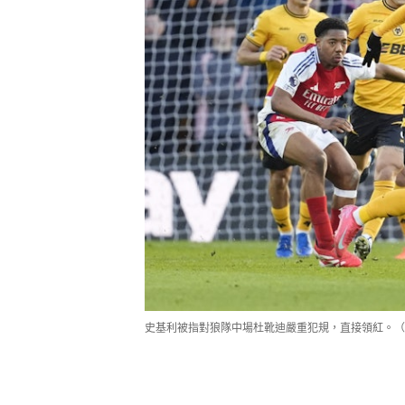
史基利被指對狼隊中場杜靴迪嚴重犯規，直接領紅。（Gett