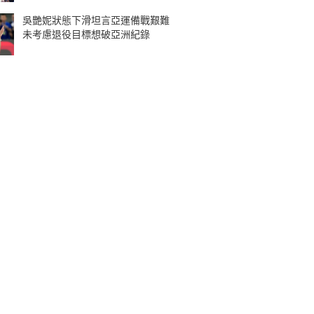
吳艷妮狀態下滑坦言亞運備戰艱難
未考慮退役目標想破亞洲紀錄