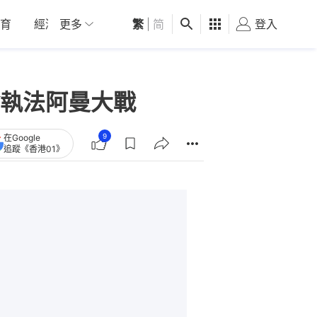
育
經濟
更多
01深圳
繁
觀點
|
简
健康
好食玩飛
登入
女
執法阿曼大戰
9
在Google
追蹤《香港01》