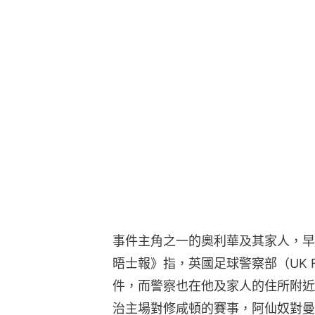
事件主角之一的奧利華及其家人，早
晤士報》指，英國足球警察部（UK Footb
件，而警察也在他及家人的住所附近
治主場對修咸頓的賽事，阿仙奴對曼城的