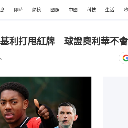
息
即時
熱榜
國際
中國
科技
生活
體
基利打甩紅牌 球證奧利華不會
15