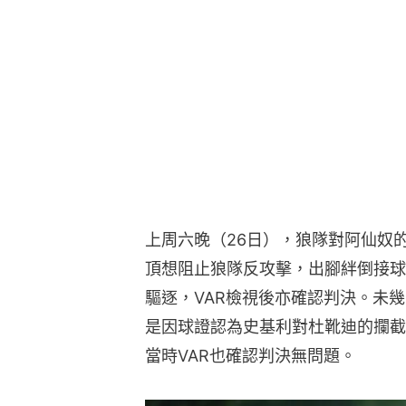
上周六晚（26日），狼隊對阿仙奴
頂想阻止狼隊反攻擊，出腳絆倒接球
驅逐，VAR檢視後亦確認判決。未
是因球證認為史基利對杜靴迪的攔截是「嚴重
當時VAR也確認判決無問題。