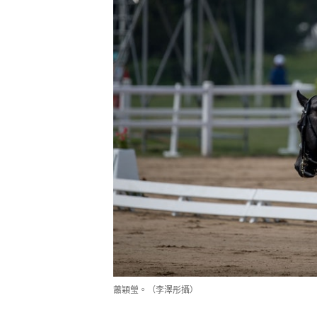
蕭穎瑩。（李澤彤攝）