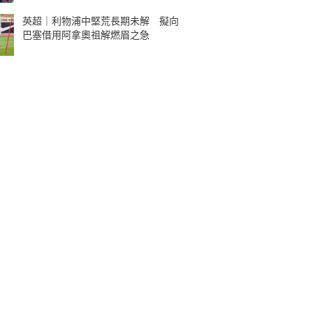
英超｜利物浦中堅荒長期未解 擬向
巴塞借用阿拿奧祖解燃眉之急