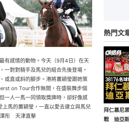
熱門文
最有感情的動物。今天（9月4日）在天
，一對對騎手及馬兒的組合先後登場，
、或直或斜的腳步。港將蕭穎瑩跟她策
uerst on Tour合作無間，在盛裝舞步個
但一人一馬一同領取獎牌時，卻好像感
愛上馬的蕭穎瑩，一直以愛去建立與馬兒
拜仁慕尼黑
李澤彤 天津直擊
戰 迪亞