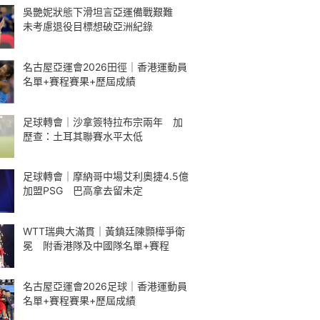
吳艷妮狀態下滑坦言亞運備戰艱難
未考慮退役目標想破亞洲紀錄
名古屋亞運會2026田徑｜香港運動員
名單+賽程賽果+歷屆成績
足球轉會｜沙拿簽特拉布宗兩年 加
歷查：土耳其聯賽水平太低
足球轉會｜摩納哥中場艾利奧捷4.5億
加盟PSG 巴高拿去留未定
WTT瑞典大滿貫｜黃鎮廷陳顥樺爭衛
冕 附香港隊及中國隊名單+賽程
名古屋亞運會2026足球｜香港運動員
名單+賽程賽果+歷屆成績