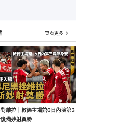
章
查看更多
對維拉｜啟德主場館6日內演第3
斯後備妙射奠勝