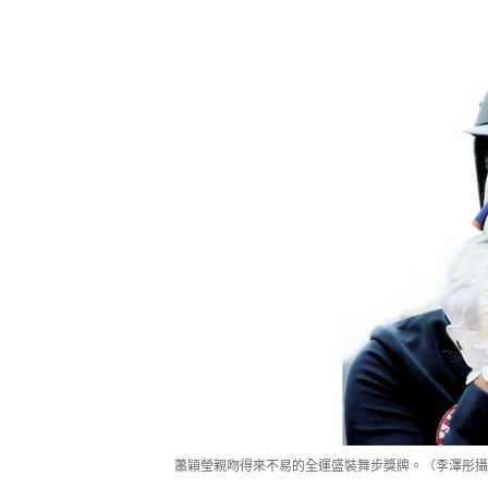
蕭穎瑩親吻得來不易的全運盛裝舞步獎牌。（李澤彤攝