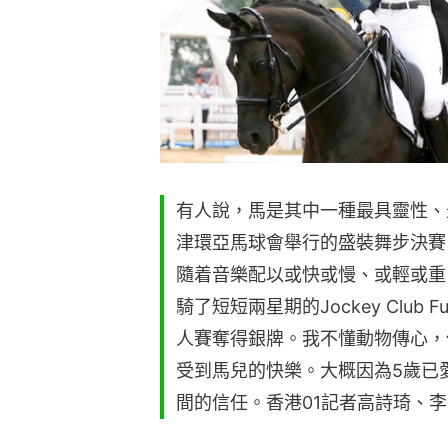
有人說，馬是其中一種最具靈性、
津環亞馬球會舉行的盛裝舞步決賽
隨着音樂配以或快或慢、或輕或重
騎了短短兩星期的Jockey Club F
人賽奪得銀牌。我不懂動物傳心，
受到馬兒的快樂。大概因為5歲已
間的信任。香港01記者高詩琦、