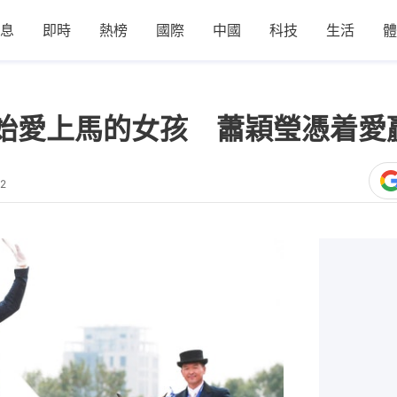
息
即時
熱榜
國際
中國
科技
生活
體
始愛上馬的女孩 蕭穎瑩憑着愛
52