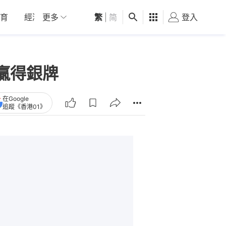
育
經濟
更多
01深圳
繁
觀點
|
简
健康
好食玩飛
登入
女
贏得銀牌
在Google
追蹤《香港01》