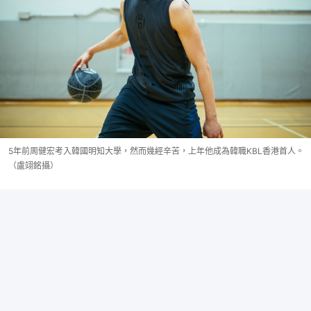
5年前周健宏考入韓國明知大學，然而幾經辛苦，上年他成為韓職KBL香港首人。
（盧翊銘攝）