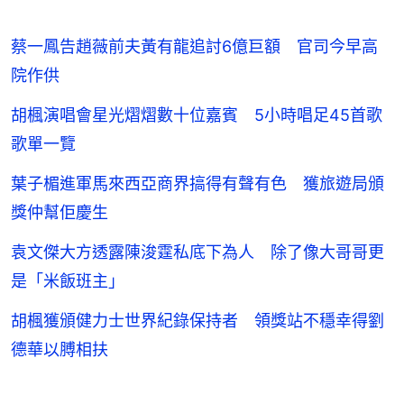
蔡一鳳告趙薇前夫黃有龍追討6億巨額 官司今早高
院作供
胡楓演唱會星光熠熠數十位嘉賓 5小時唱足45首歌
歌單一覽
葉子楣進軍馬來西亞商界搞得有聲有色 獲旅遊局頒
獎仲幫佢慶生
袁文傑大方透露陳浚霆私底下為人 除了像大哥哥更
是「米飯班主」
胡楓獲頒健力士世界紀錄保持者 領獎站不穩幸得劉
德華以膊相扶