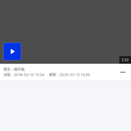
播
放
2:22
總
影
共
片
時
撰文：
楊宇翹
間
出版：
2018-02-10 12:34
更新：
2025-02-12 13:29