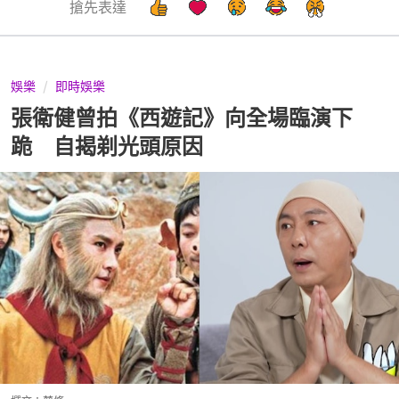
搶先表達
娛樂
即時娛樂
張衛健曾拍《西遊記》向全場臨演下
跪 自揭剃光頭原因