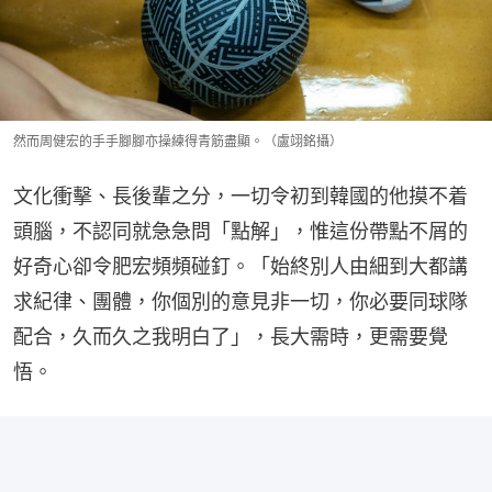
然而周健宏的手手腳腳亦操練得青筋盡顯。（盧翊銘攝）
文化衝擊、長後輩之分，一切令初到韓國的他摸不着
頭腦，不認同就急急問「點解」，惟這份帶點不屑的
好奇心卻令肥宏頻頻碰釘。「始終別人由細到大都講
求紀律、團體，你個別的意見非一切，你必要同球隊
配合，久而久之我明白了」，長大需時，更需要覺
悟。