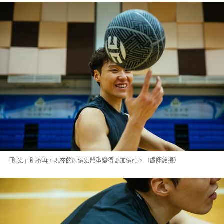
「肥宏」肥不再，現在的周健宏體型變得更加健碩。（盧翊銘攝）