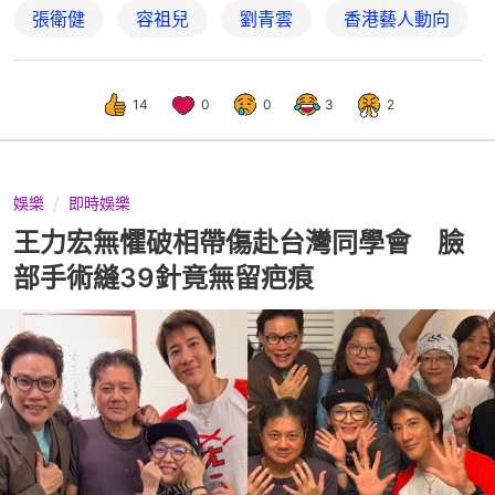
張衛健
容祖兒
劉青雲
香港藝人動向
14
0
0
3
2
娛樂
即時娛樂
王力宏無懼破相帶傷赴台灣同學會 臉
部手術縫39針竟無留疤痕