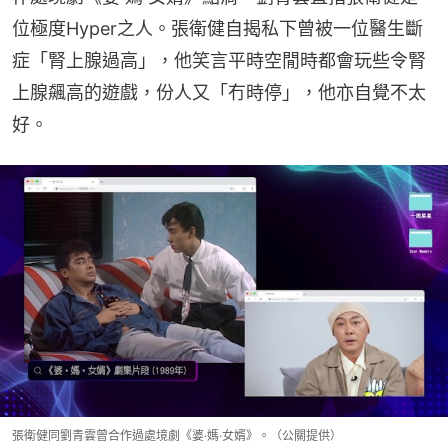
位極度Hyper之人。張衛健自揭私下曾被一位醫生斷
症「腎上腺過高」，他笑言平時空閒時都會玩些令腎
上腺飆高的遊戲，份人又「冇時停」，他亦自覺不太
好。
張衛健同劉青雲曾合作過處境劇《婆·媽·女婿》。（公關提供）