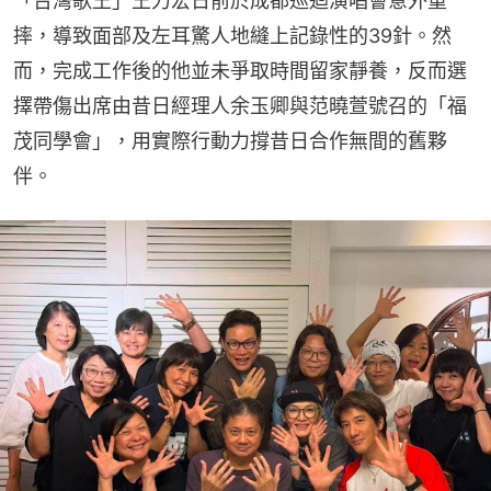
「台灣歌王」王力宏日前於成都巡迴演唱會意外重
摔，導致面部及左耳驚人地縫上記錄性的39針。然
而，完成工作後的他並未爭取時間留家靜養，反而選
擇帶傷出席由昔日經理人余玉卿與范曉萱號召的「福
茂同學會」，用實際行動力撐昔日合作無間的舊夥
伴。