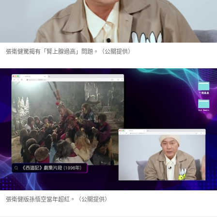
張衛健驚揭有「腎上腺過高」問題。（公關提供）
張衛健版孫悟空當年超紅。（公關提供）