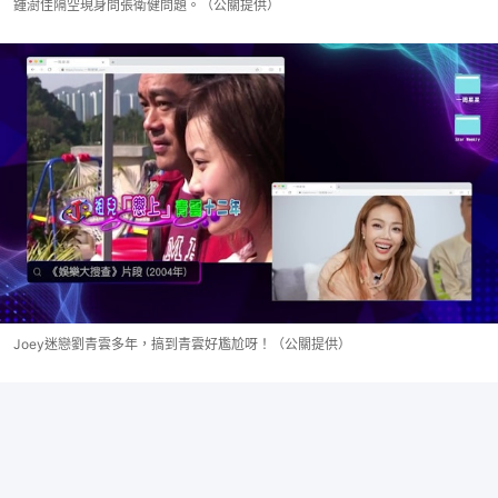
鍾澍佳隔空現身問張衛健問題。（公關提供）
Joey迷戀劉青雲多年，搞到青雲好尷尬呀！（公關提供）