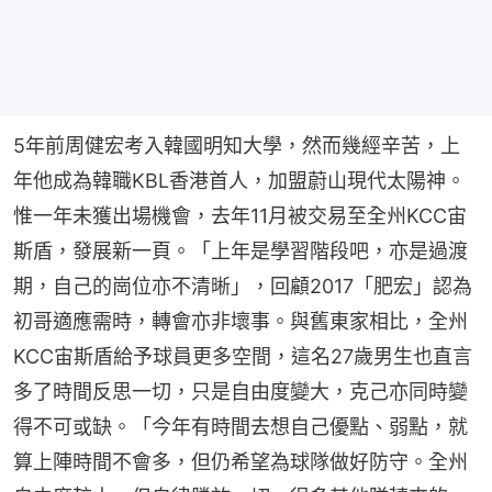
5年前周健宏考入韓國明知大學，然而幾經辛苦，上
年他成為韓職KBL香港首人，加盟蔚山現代太陽神。
惟一年未獲出場機會，去年11月被交易至全州KCC宙
斯盾，發展新一頁。「上年是學習階段吧，亦是過渡
期，自己的崗位亦不清晰」，回顧2017「肥宏」認為
初哥適應需時，轉會亦非壞事。與舊東家相比，全州
KCC宙斯盾給予球員更多空間，這名27歲男生也直言
多了時間反思一切，只是自由度變大，克己亦同時變
得不可或缺。「今年有時間去想自己優點、弱點，就
算上陣時間不會多，但仍希望為球隊做好防守。全州