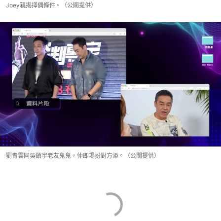
Joey親揭擇偶條件。（公關提供）
劉青雲同吳鎮宇老友鬼鬼，仲即場扮對方添。（公關提供）