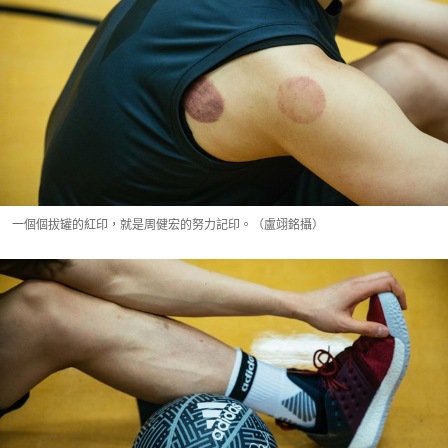
一個個拔罐的紅印，就是周健宏的努力記印。（盧翊銘攝）