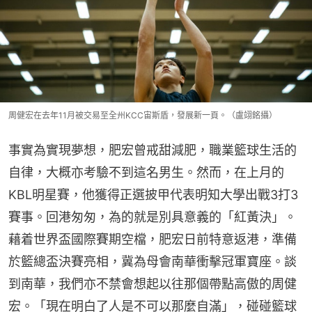
周健宏在去年11月被交易至全州KCC宙斯盾，發展新一頁。（盧翊銘攝）
事實為實現夢想，肥宏曾戒甜減肥，職業籃球生活的
自律，大概亦考驗不到這名男生。然而，在上月的
KBL明星賽，他獲得正選披甲代表明知大學出戰3打3
賽事。回港匆匆，為的就是別具意義的「紅黃決」。
藉着世界盃國際賽期空檔，肥宏日前特意返港，準備
於籃總盃決賽亮相，冀為母會南華衝擊冠軍寶座。談
到南華，我們亦不禁會想起以往那個帶點高傲的周健
宏。「現在明白了人是不可以那麼自滿」，碰碰籃球