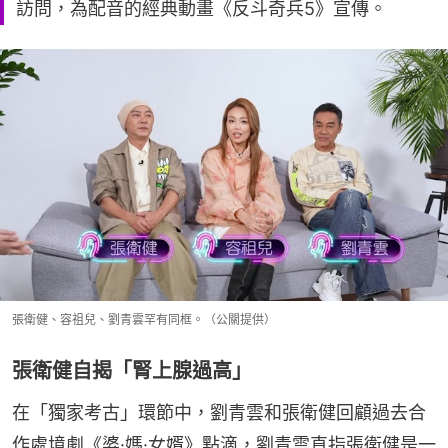
訪問，為配音的經典動畫《反斗奇兵5》宣傳。
張衛健、容祖兒、劉青雲罕有同框。（公關提供）
張衛健自揭「腎上腺過高」
在「獨家考古」環節中，劉青雲和張衛健回顧過去合
作處境劇《婆·媽·女婿》點滴，劉青雲直指張衛健是一