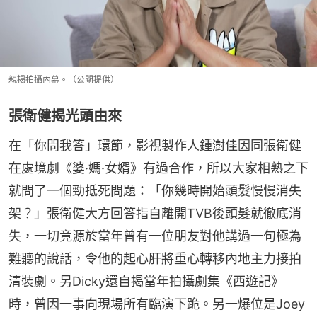
親揭拍攝內幕。（公關提供）
張衛健揭光頭由來
在「你問我答」環節，影視製作人鍾澍佳因同張衛健
在處境劇《婆·媽·女婿》有過合作，所以大家相熟之下
就問了一個勁抵死問題：「你幾時開始頭髮慢慢消失
架？」張衛健大方回答指自離開TVB後頭髮就徹底消
失，一切竟源於當年曾有一位朋友對他講過一句極為
難聽的說話，令他的起心肝將重心轉移內地主力接拍
清裝劇。另Dicky還自揭當年拍攝劇集《西遊記》
時，曾因一事向現場所有臨演下跪。另一爆位是Joey