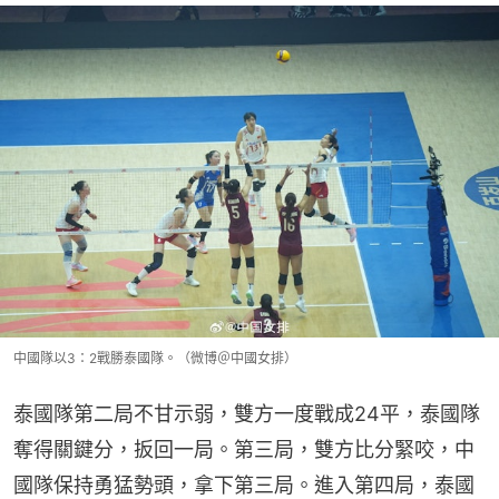
中國隊以3：2戰勝泰國隊。（微博＠中國女排）
泰國隊第二局不甘示弱，雙方一度戰成24平，泰國隊
奪得關鍵分，扳回一局。第三局，雙方比分緊咬，中
國隊保持勇猛勢頭，拿下第三局。進入第四局，泰國