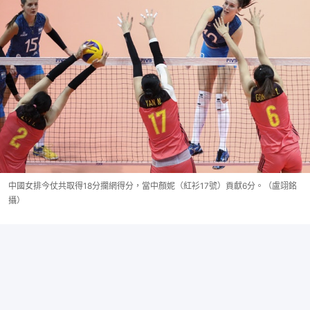
中國女排今仗共取得18分攔網得分，當中顏妮（紅衫17號）貢獻6分。（盧翊銘
攝）