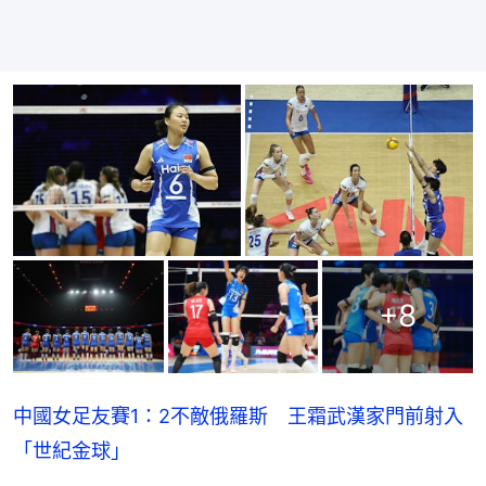
+
8
中國女足友賽1：2不敵俄羅斯 王霜武漢家門前射入
「世紀金球」