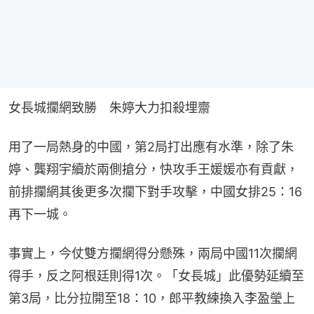
女長城攔網致勝　朱婷大力扣殺埋齋
用了一局熱身的中國，第2局打出應有水準，除了朱
婷、龔翔宇續於兩側搶分，快攻手王媛媛亦有貢獻，
前排攔網其後更多次攔下對手攻擊，中國女排25：16
再下一城。
事實上，今仗雙方攔網得分懸殊，兩局中國11次攔網
得手，反之阿根廷則得1次。「女長城」此優勢延續至
第3局，比分拉開至18：10，郎平教練換入李盈瑩上