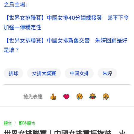
之鳥主場」
【世界女排聯賽】中國女排40分鐘練接發 郎平下令
加強一傳穩定性
【世界女排聯賽】中國女排新舊交替 朱婷回歸是好
是壞？
排球
女排大獎賽
中國女排
朱婷
搶先表達
體育
即時體育
世界女排聯賽｜中國女排重振旗鼓 火