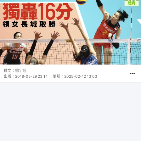
撰文：
楊宇翹
出版：
2018-05-29 23:14
更新：
2025-02-12 13:03