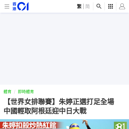
繁
|
简
體育
即時體育
【世界女排聯賽】朱婷正選打足全場
中國輕取阿根廷迎中日大戰