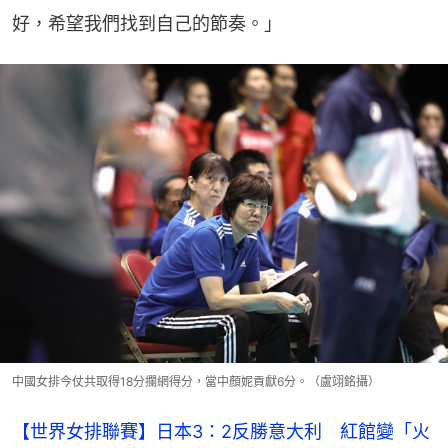
好，希望我們找到自己的節奏。」
中國女排今仗共取得18分攔網得分，當中顏妮貢獻6分。（盧翊銘攝）
【世界女排聯賽】日本3：2反勝意大利 紅館變「火