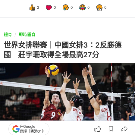
2
0
0
0
0
體育
即時體育
世界女排聯賽｜中國女排3：2反勝德
國 莊宇珊取得全場最高27分
在Google
追蹤《香港01》