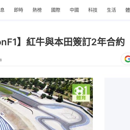
息
即時
熱榜
國際
中國
科技
生活
體
tionF1】紅牛與本田簽訂2年合
8