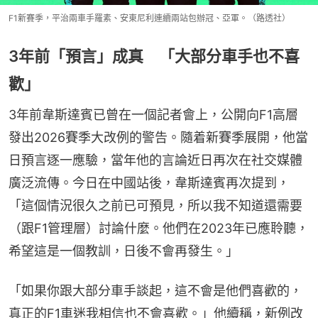
F1新賽季，平治兩車手羅素、安東尼利連續兩站包辦冠、亞軍。（路透社）
3年前「預言」成真 「大部分車手也不喜
歡」
3年前韋斯達賓已曾在一個記者會上，公開向F1高層
發出2026賽季大改例的警告。隨着新賽季展開，他當
日預言逐一應驗，當年他的言論近日再次在社交媒體
廣泛流傳。今日在中國站後，韋斯達賓再次提到，
「這個情況很久之前已可預見，所以我不知道還需要
（跟F1管理層）討論什麼。他們在2023年已應聆聽，
希望這是一個教訓，日後不會再發生。」
「如果你跟大部分車手談起，這不會是他們喜歡的，
真正的F1車迷我相信也不會喜歡。」他續稱，新例改