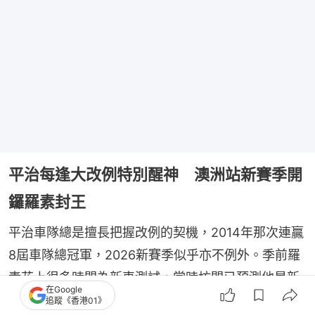
平治每逢大改例特別醒神 澳洲站新賽季開
鑼羅素封王
平治車隊總是擅長把握改例的契機，2014年那次連贏
8屆車隊總冠軍，2026新賽季似乎亦不例外。季前羅
素花上很多時間為新車測試，當時坊間已預測他是新
在Google
賽季冠軍大熱，他與平治戰車在新賽季首站的表現，
追蹤《香港01》