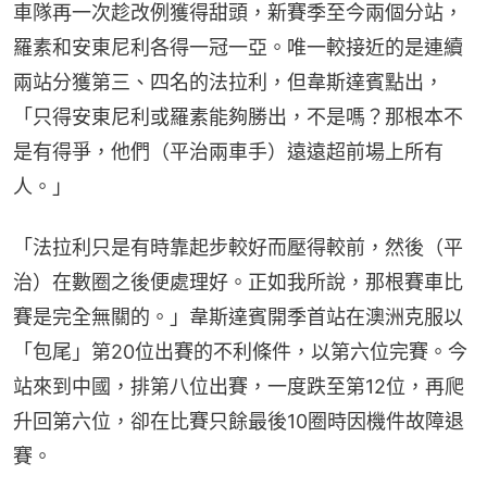
車隊再一次趁改例獲得甜頭，新賽季至今兩個分站，
羅素和安東尼利各得一冠一亞。唯一較接近的是連續
兩站分獲第三、四名的法拉利，但韋斯達賓點出，
「只得安東尼利或羅素能夠勝出，不是嗎？那根本不
是有得爭，他們（平治兩車手）遠遠超前場上所有
人。」
「法拉利只是有時靠起步較好而壓得較前，然後（平
治）在數圈之後便處理好。正如我所說，那根賽車比
賽是完全無關的。」韋斯達賓開季首站在澳洲克服以
「包尾」第20位出賽的不利條件，以第六位完賽。今
站來到中國，排第八位出賽，一度跌至第12位，再爬
升回第六位，卻在比賽只餘最後10圈時因機件故障退
賽。