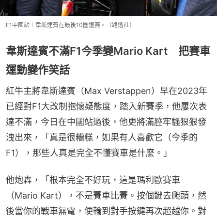
F1中國站︱韋斯達賓在最後10圈退賽。（路透社）
韋斯達賓不滿F1今季變Mario Kart 把賽車
運動變作笑話
紅牛主將韋斯達賓（Max Verstappen）早在2023年
已經對F1大改制抱懷疑態度，踏入新賽季，他屢次表
達不滿，今日在中國站過後，他更將滿腔牢騷狠狠發
洩出來，「真是很糟糕，如果有人喜歡它（今季的
F1），那些人真是完全不懂賽車是什麼。」
他炮轟，「根本完全不好玩，這是瑪利歐賽車
（Mario Kart），不是賽車比賽。按個鍵去爬頭，然
後當你的戰車無電，便輪到對手按鍵再次超越你。對