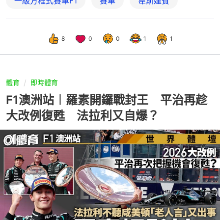
一級方程式賽車F1
賽車
韋斯達賓
8
0
0
1
1
體育
即時體育
F1澳洲站︱羅素開鑼戰封王 平治再趁
大改例復甦 法拉利又自爆？