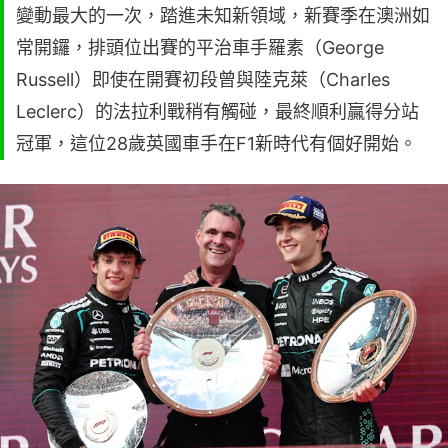
變動最大的一次，踏進未知新領域，新賽季在澳洲如
常開鑼，排頭位出賽的平治車手羅素（George
Russell）即使在開賽初段曾與陸克萊（Charles
Leclerc）的法拉利戰稍有觸碰，最終順利贏得分站
冠軍，這位28歲英國車手在F1新時代有個好開始。