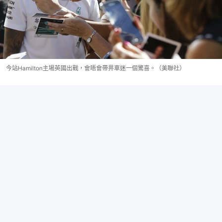
今站Hamilton主場英國出戰，會唔會帶畀車迷一個驚喜。（美聯社）