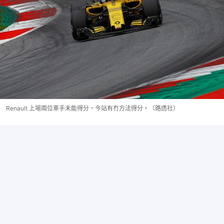
Renault 上場兩位車手未能得分，今站有冇方法得分。（路透社）