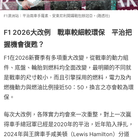
F1澳洲站︱平治兩車手羅素、安東尼利開鑼戰包辦冠亞。(路透社)
F1 2026大改例 戰車較細較環保 平治把
握機會復甦？
F1在2026新賽季有多項重大改變，從戰車的動力組
件、底盤、輪胎到燃料均全面改變，最明顯的不同就
是戰車的尺寸較小，而且引擎採用的燃料，電力及內
燃機動力與燃油比例接近50：50，換言之亦會較為環
保。
每次大改例，各隊實力均會來一次重整，對上一次贏
得車手總冠軍已經是2020年的平治，近年陷入掙扎，
2024年與王牌車手咸美頓（Lewis Hamilton）分道