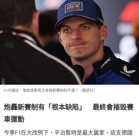
F1中國站︱韋斯達賓再次表達新賽制的不滿。（路透社）
炮轟新賽制有「根本缺陷」 最終會摧毀賽
車運動
今季F1在大改例下，平治暫時是最大贏家，這支德國