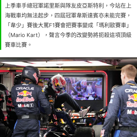
上季車手總冠軍諾里斯與隊友皮亞斯特利，今站在上
海戰車均無法起步，四屆冠軍韋斯達賓亦未能完賽，
「韋少」賽後大罵F1賽會把賽事變成「瑪利歐賽車」
（Mario Kart），聲言今季的改變勢將扼殺這項頂級
賽車比賽。