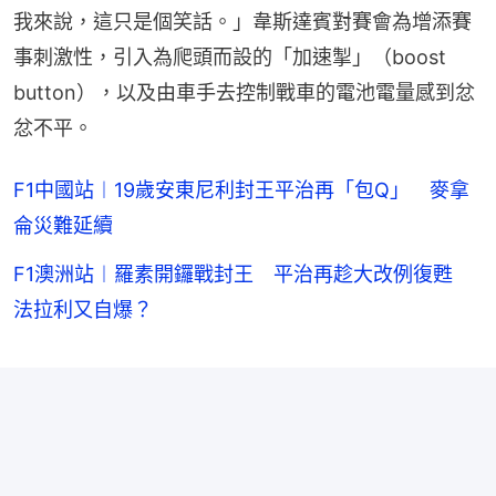
我來說，這只是個笑話。」韋斯達賓對賽會為增添賽
事刺激性，引入為爬頭而設的「加速掣」（boost 
button），以及由車手去控制戰車的電池電量感到忿
忿不平。
F1中國站︱19歲安東尼利封王平治再「包Q」 麥拿
侖災難延續
F1澳洲站︱羅素開鑼戰封王 平治再趁大改例復甦
法拉利又自爆？