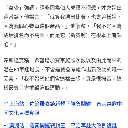
「韋少」強調，絕非因為個人成績不理想，才會說出
這番話，他揚言：「就算我勝出比賽，也會這樣說，
因為我關心賽車這個產品。」他解釋，「我不是因為
成績排名而不高興，而是它（新賽制）在根本上有缺
陷。」
韋斯達賓稱，希望增加賽事爬頭次數以及由此而來的
潛在F1車迷增長，不會是賽會考慮作出新改動的唯一
因素，「我不希望他們會這樣去想，真是很痛苦，這
樣最終只會摧毀這個運動。」
F1上海站｜佐治羅素談新規下勝負關鍵 直言喜歡中
國文化目標奪冠
F1澳洲站︱羅素開鑼戰封王 平治再趁大改例復甦