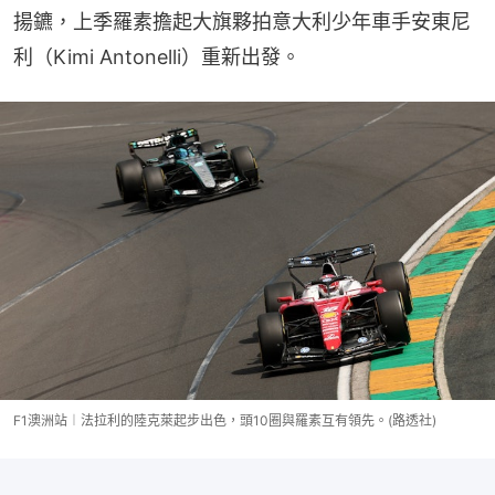
揚鑣，上季羅素擔起大旗夥拍意大利少年車手安東尼
利（Kimi Antonelli）重新出發。
F1澳洲站︱法拉利的陸克萊起步出色，頭10圈與羅素互有領先。(路透社)