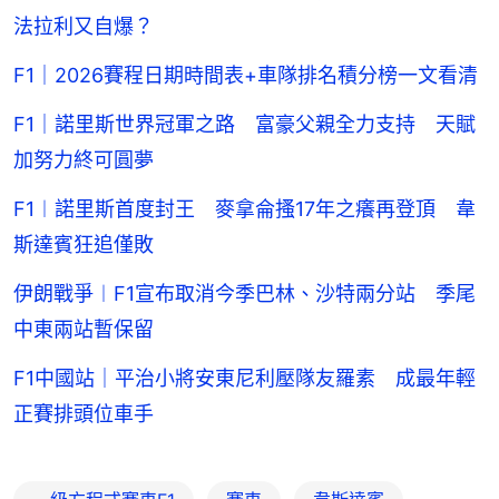
法拉利又自爆？
F1｜2026賽程日期時間表+車隊排名積分榜一文看清
F1｜諾里斯世界冠軍之路 富豪父親全力支持 天賦
加努力終可圓夢
F1︱諾里斯首度封王 麥拿侖搔17年之癢再登頂 韋
斯達賓狂追僅敗
伊朗戰爭︱F1宣布取消今季巴林、沙特兩分站 季尾
中東兩站暫保留
F1中國站｜平治小將安東尼利壓隊友羅素 成最年輕
正賽排頭位車手