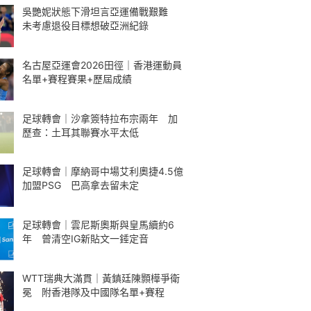
吳艷妮狀態下滑坦言亞運備戰艱難
未考慮退役目標想破亞洲紀錄
名古屋亞運會2026田徑｜香港運動員
名單+賽程賽果+歷屆成績
足球轉會｜沙拿簽特拉布宗兩年 加
歷查：土耳其聯賽水平太低
足球轉會｜摩納哥中場艾利奧捷4.5億
加盟PSG 巴高拿去留未定
足球轉會｜雲尼斯奧斯與皇馬續約6
年 曾清空IG新貼文一錘定音
WTT瑞典大滿貫｜黃鎮廷陳顥樺爭衛
冕 附香港隊及中國隊名單+賽程