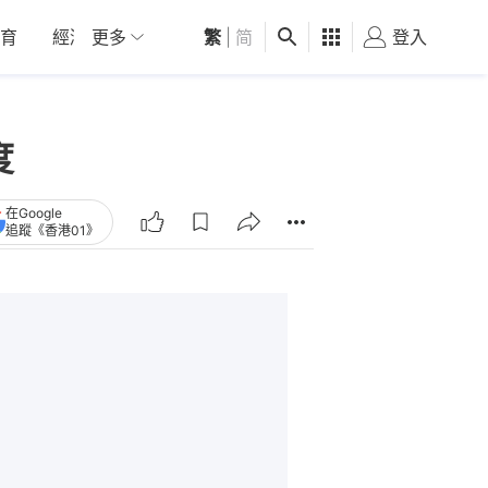
育
經濟
更多
01深圳
繁
觀點
|
简
健康
好食玩飛
登入
女
度
在Google
追蹤《香港01》