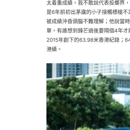
太着重成績。我不敢說代表投擲界，
是6年前初出茅廬的小子接觸標槍不
被成績沖昏頭腦不難理解；他說當時
單。有誰想到鋒芒過後要隔個4年才
2015年創下的63.98米香港紀錄；64
港績。