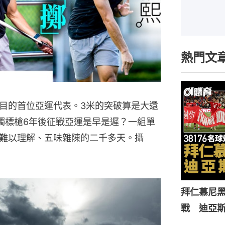
熱門文
目的首位亞運代表。3米的突破算是大還
觸標槍6年後征戰亞運是早是遲？一組單
難以理解、五味雜陳的二千多天。攝
拜仁慕尼黑
戰 迪亞