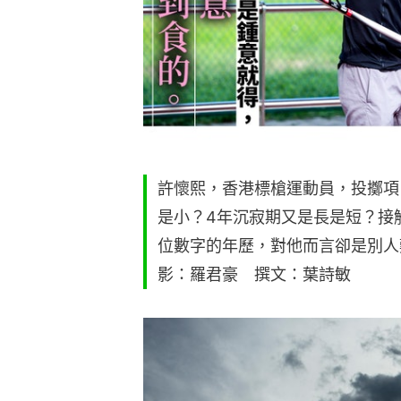
許懷熙，香港標槍運動員，投擲項
是小？4年沉寂期又是長是短？接
位數字的年歷，對他而言卻是別人
影：羅君豪 撰文：葉詩敏