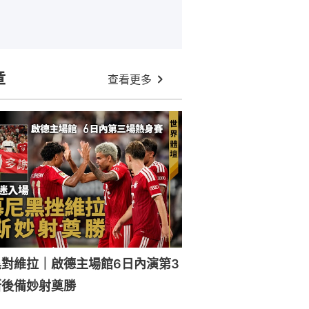
章
查看更多
對維拉｜啟德主場館6日內演第3
斯後備妙射奠勝