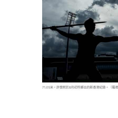
71.05米，許懷熙於8月初所擲出的新香港紀錄。（羅