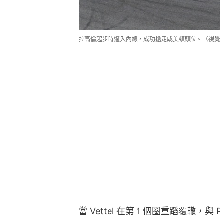
拉高倫起步時逼入內線，成功搶走咸美頓頭位。（視覺
當 Vettel 在第 1 個圈重蹈覆轍，與 R