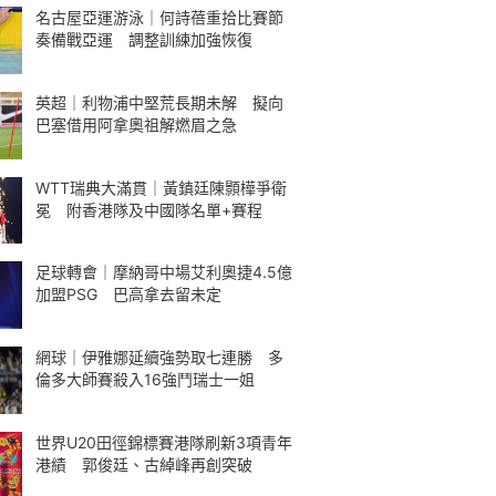
名古屋亞運游泳｜何詩蓓重拾比賽節
奏備戰亞運 調整訓練加強恢復
英超｜利物浦中堅荒長期未解 擬向
巴塞借用阿拿奧祖解燃眉之急
WTT瑞典大滿貫｜黃鎮廷陳顥樺爭衛
冕 附香港隊及中國隊名單+賽程
足球轉會｜摩納哥中場艾利奧捷4.5億
加盟PSG 巴高拿去留未定
網球｜伊雅娜延續強勢取七連勝 多
倫多大師賽殺入16強鬥瑞士一姐
世界U20田徑錦標賽港隊刷新3項青年
港績 郭俊廷、古綽峰再創突破