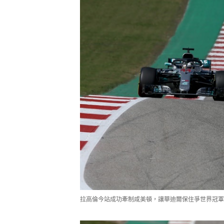
拉高倫今站成功牽制咸美頓，讓華迪爾保住爭世界冠軍