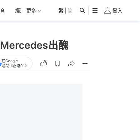
育
經濟
更多
01深圳
繁
觀點
|
简
健康
好食玩飛
登入
女
Mercedes出醜
在Google
追蹤《香港01》