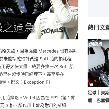
熱門文
 策略失誤，因為強如 Mercedes 也有誤判
在於未能準確預計黃邊 Soft 胎的損耗程
mi 時用得太快太盡，終要多換一次 Soft 胎
 這劣勢早在起步時已經埋下，甚至乎在
。撰文：Exception F1
足球｜美
用胎策略。Vettel 因為在 FP1（第 1 節
盾 巴塞
 3 格，所以用上較為耐用的紅邊 