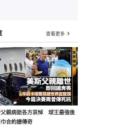
章
查看更多
斯父親病逝各方哀悼 球王最強後
餐巾合約譜傳奇