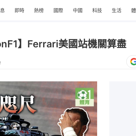
息
即時
熱榜
國際
中國
科技
生活
體
onF1】Ferrari美國站機關算盡 
2