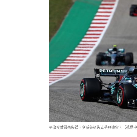
平治今仗戰術失誤，令咸美頓失去爭冠機會。（視覺中