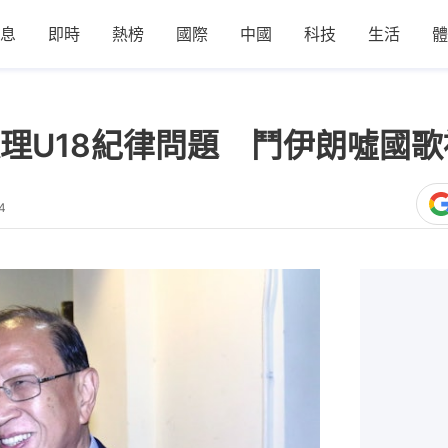
息
即時
熱榜
國際
中國
科技
生活
體
理U18紀律問題 鬥伊朗噓國歌
4