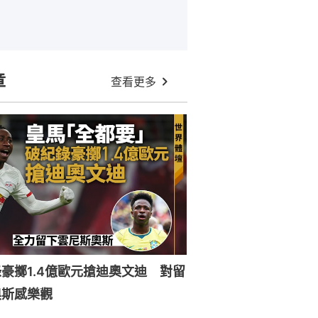
章
查看更多
豪擲1.4億歐元搶迪奧文迪 對留
奧斯感樂觀