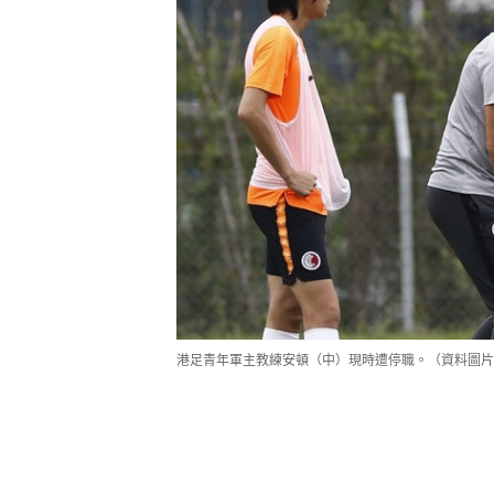
港足青年軍主教練安頓（中）現時遭停職。（資料圖片