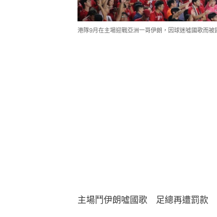
港隊9月在主場迎戰亞洲一哥伊朗，因球迷噓國歌而被
主場鬥伊朗噓國歌　足總再遭罰款