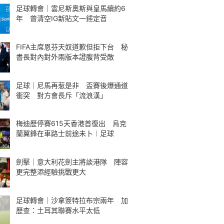
足球轉會｜雲尼斯奧斯與皇馬續約6
年 曾清空IG新貼文一錘定音
FIFA主席恩芬天奴道歉但拒下台 秘
書長對內對外兩版本證腹背受敵
足球｜尼馬再惹是非 盃賽後爆通道
衝突 對方會長斥「流浪漢」
梅迪歷停賽615天香港首復出 烏克
蘭翼鋒在車路士前途未卜︱足球
劍擊｜意大利花劍主將談港隊 陣容
更完整添經驗挑戰更大
足球轉會｜沙拿簽特拉布宗兩年 加
歷查：土耳其聯賽水平太低