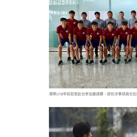
港隊U18早前如常赴台參加邀請賽，部份涉事球員也