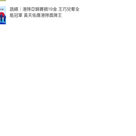
跳繩｜港隊亞錦賽摘19金 王巧兒奪全
能冠軍 黃天佑膺港隊獎牌王