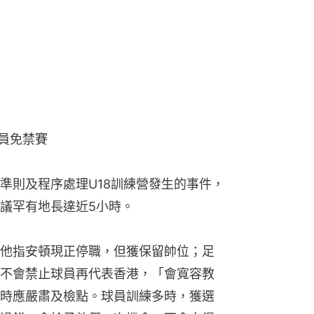
球員免禁賽
準則及程序處理U18訓練營發生的事件，
議罕有地長達近5小時。
他指安頓現正停職，但獲保留帥位；足
不會禁止球員再代表香港，「會寬容教
時應嚴肅及檢點。球員訓練多時，獲選