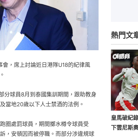
熱門文
事會，席上討論近日港隊U18的紀律風
。
指部分球員8月到泰國集訓期間，跟助教身
及當地20歲以下人士禁酒的法例。
皇馬破紀錄
跑圈處罰球員，期間擲水樽令球員受
下雲尼斯
訴，安頓因而被停職。而部分涉違規球