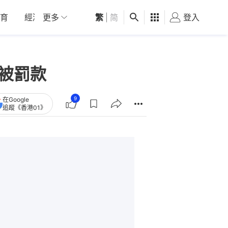
育
經濟
更多
01深圳
繁
觀點
|
简
健康
好食玩飛
登入
女
被罰款
9
在Google
追蹤《香港01》