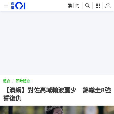
繁
|
简
體育
即時體育
【澳網】對佐高域輸波贏少 錦織圭8強
誓復仇