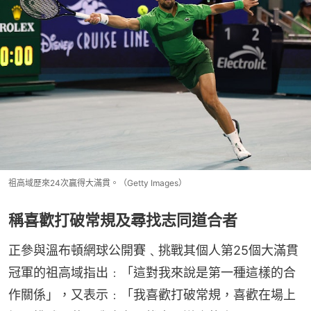
祖高域歷來24次贏得大滿貫。（Getty Images）
稱喜歡打破常規及尋找志同道合者
正參與溫布頓網球公開賽﹑挑戰其個人第25個大滿貫
冠軍的祖高域指出﹕「這對我來說是第一種這樣的合
作關係」，又表示﹕「我喜歡打破常規，喜歡在場上