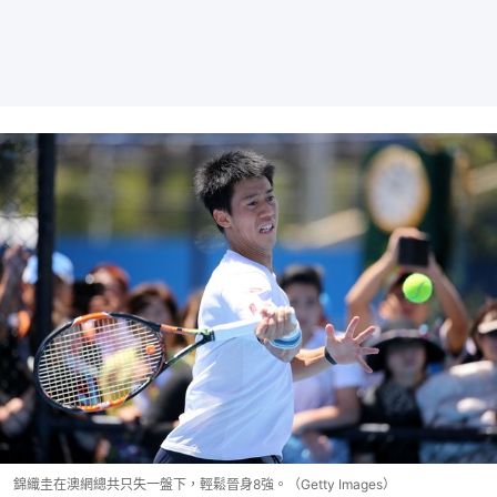
錦織圭在澳網總共只失一盤下，輕鬆晉身8強。（Getty Images）