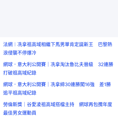
法網︱冼拿祖高域相繼下馬男單肯定誕新王 巴黎熱
浪侵襲不停爆冷
網球．意大利公開賽｜冼拿淘汰魯比夫晉級 32連勝
打破祖高域紀錄
網球．意大利公開賽｜冼拿締30連勝闖16強 差1勝
追平祖高域紀錄
勞倫斯獎｜谷愛凌祖高域搭檔主持 網球再包攬年度
最佳男女運動員