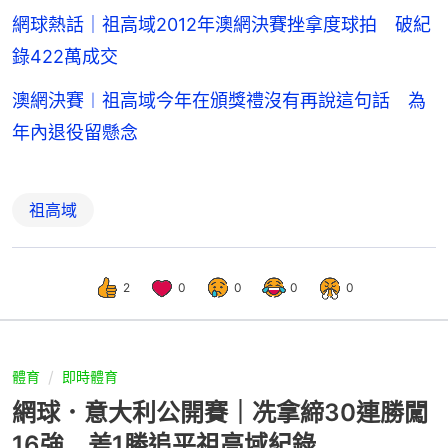
網球熱話｜祖高域2012年澳網決賽挫拿度球拍 破紀
錄422萬成交
澳網決賽︱祖高域今年在頒獎禮沒有再說這句話 為
年內退役留懸念
祖高域
2
0
0
0
0
體育
即時體育
網球．意大利公開賽｜冼拿締30連勝闖
16強 差1勝追平祖高域紀錄