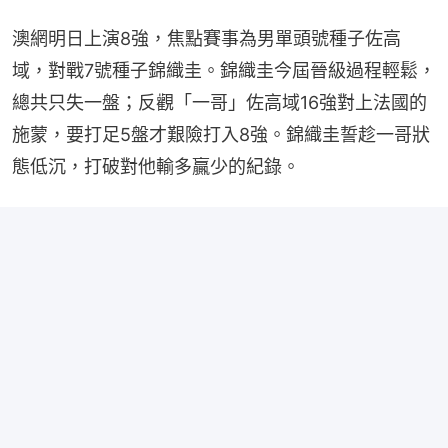
澳網明日上演8強，焦點賽事為男單頭號種子佐高
域，對戰7號種子錦織圭。錦織圭今屆晉級過程輕鬆，
總共只失一盤；反觀「一哥」佐高域16強對上法國的
施蒙，要打足5盤才艱險打入8強。錦織圭誓趁一哥狀
態低沉，打破對他輸多贏少的紀錄。