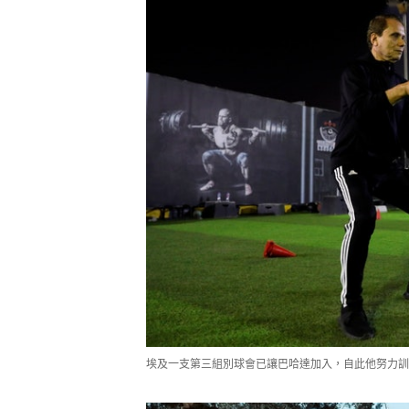
埃及一支第三組別球會已讓巴哈達加入，自此他努力訓