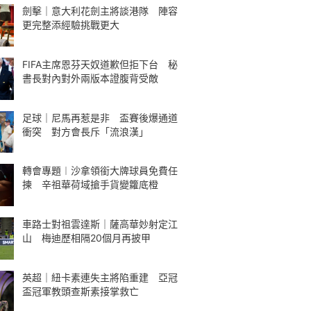
劍擊｜意大利花劍主將談港隊 陣容
更完整添經驗挑戰更大
FIFA主席恩芬天奴道歉但拒下台 秘
書長對內對外兩版本證腹背受敵
足球｜尼馬再惹是非 盃賽後爆通道
衝突 對方會長斥「流浪漢」
轉會專題︱沙拿領銜大牌球員免費任
揀 辛祖華荷域搶手貨變籮底橙
車路士對祖雲達斯｜薩高華妙射定江
山 梅迪歷相隔20個月再披甲
英超｜紐卡素連失主將陷重建 亞冠
盃冠軍教頭查斯素接掌救亡