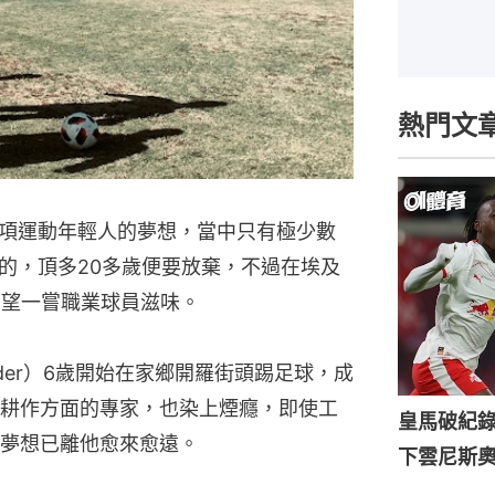
熱門文
項運動年輕人的夢想，當中只有極少數
的，頂多20多歲便要放棄，不過在埃及
渴望一嘗職業球員滋味。
ahader）6歲開始在家鄉開羅街頭踢足球，成
耕作方面的專家，也染上煙癮，即使工
皇馬破紀錄
夢想已離他愈來愈遠。
下雲尼斯