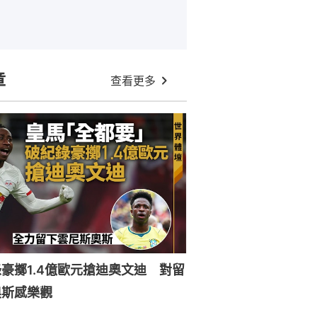
章
查看更多
豪擲1.4億歐元搶迪奧文迪 對留
奧斯感樂觀