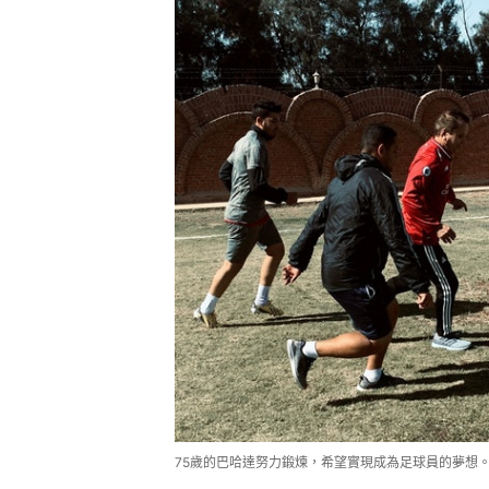
75歲的巴哈達努力鍛煉，希望實現成為足球員的夢想