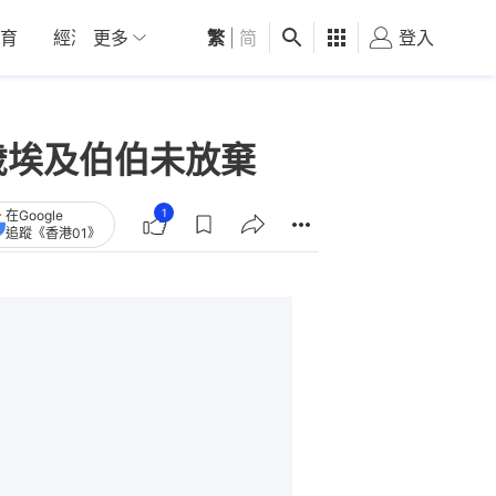
育
經濟
更多
01深圳
繁
觀點
|
简
健康
好食玩飛
登入
女
歲埃及伯伯未放棄
1
在Google
追蹤《香港01》