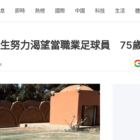
息
即時
熱榜
國際
中國
科技
生活
體
生努力渴望當職業足球員 75
4