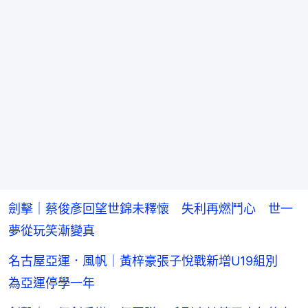
劍擊｜蔡俊彥回望世錦未釋懷 失利再燃鬥心 世一
夢從玩笑漸變真
名古屋亞運．風帆｜黃梓豪張子悅戰新增U19組別
為亞運停學一年