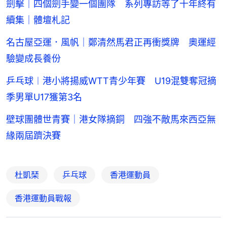
劍擊｜四個劍手變一個團隊 系列專訪等了十年終有
續集｜體壇札記
名古屋亞運．風帆｜鄭清然馬君正再衝獎牌 奧運經
驗變成長養份
乒乓球︱港小將揚威WTT青少年賽 U19混雙奪冠摘
季男單U17獲第3名
壁球團體世青賽｜港女隊摘銅 四強不敵馬來西亞無
緣兩屆躋決賽
杜凱琹
乒乓球
香港運動員
香港運動員戰報