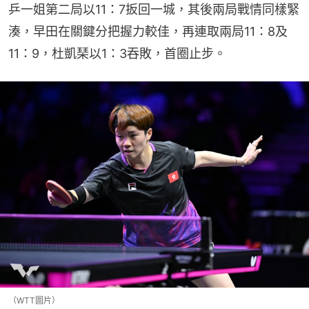
乒一姐第二局以11：7扳回一城，其後兩局戰情同樣緊
湊，早田在關鍵分把握力較佳，再連取兩局11：8及
11：9，杜凱琹以1：3吞敗，首圈止步。
（WTT圖片）