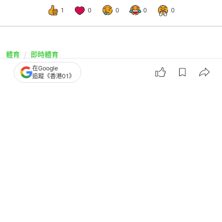
1
0
0
0
0
體育
即時體育
在Google
WTT薩格勒布挑戰賽｜黃鎮廷杜凱琹速
追蹤《香港01》
勝闖決賽 力爭今年第二冠