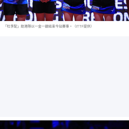
「杜李配」助港隊以一金一銀結束今站賽事。（ITTF提供）