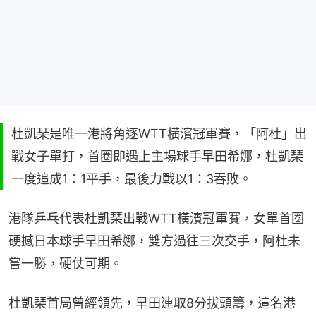
杜凱琹是唯一港將角逐WTT橫濱冠軍賽，「阿杜」出
戰女子單打，首圈即遇上主場球手早田希娜，杜凱琹
一度追成1：1平手，最後力戰以1：3吞敗。
港隊乒乓代表杜凱琹出戰WTT橫濱冠軍賽，女單首圈
硬撼日本球手早田希娜，雙方過往三次交手，阿杜未
嘗一勝，硬仗可期。
杜凱琹首局曾經領先，早田連取8分拔頭籌，這名港