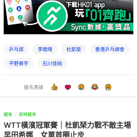
乒乓球
李皓晴
杜凱琹
香港乒乓總會
平野美宇
石川佳純
搶先表達
體育
即時體育
WTT橫濱冠軍賽｜杜凱琹力戰不敵主場
早田希娜 女單首圈止步