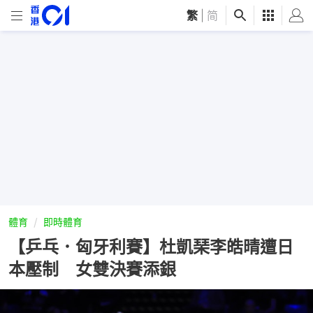
繁
|
简
體育
即時體育
【乒乓．匈牙利賽】杜凱琹李皓晴遭日
本壓制 女雙決賽添銀