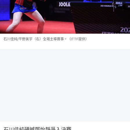
石川佳純/平野美宇（右）全場主導賽事。（ITTF提供）
石川佳純硬撼鄭怡靜爭入決賽