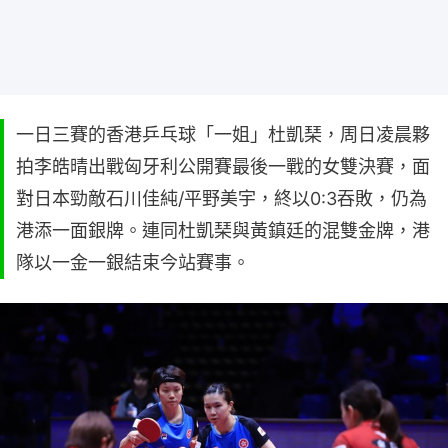
一日三賽的香港乒乓球「一姐」杜凱琹，周日凌晨夥
拍李皓晴出戰匈牙利公開賽最後一戰的女雙決賽，面
對日本勁敵石川佳純/平野美宇，終以0:3吞敗，仍為
港添一面銀牌。連同杜凱琹與黃鎮廷的混雙金牌，港
隊以一金一銀結束今站賽事。