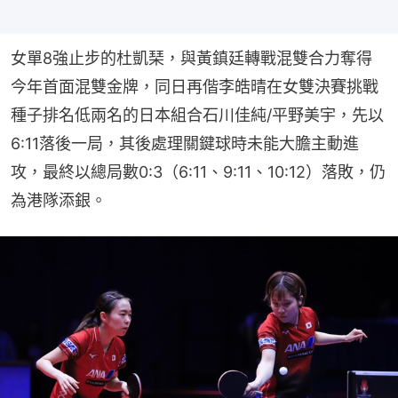
女單8強止步的杜凱琹，與黃鎮廷轉戰混雙合力奪得
今年首面混雙金牌，同日再偕李皓晴在女雙決賽挑戰
種子排名低兩名的日本組合石川佳純/平野美宇，先以
6:11落後一局，其後處理關鍵球時未能大膽主動進
攻，最終以總局數0:3（6:11、9:11、10:12）落敗，仍
為港隊添銀。