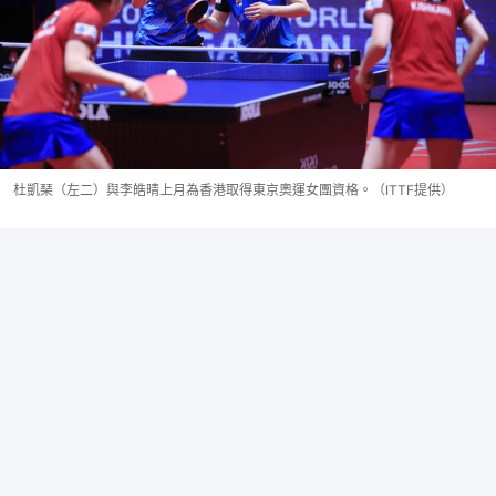
杜凱琹（左二）與李皓晴上月為香港取得東京奧運女團資格。（ITTF提供）