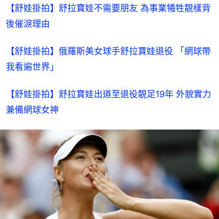
【舒娃掛拍】舒拉寶娃不需要朋友 為事業犧牲靚樣背
後催淚理由
【舒娃掛拍】俄羅斯美女球手舒拉寶娃退役 「網球帶
我看遍世界」
【舒娃掛拍】舒拉寶娃出道至退役靚足19年 外貌實力
兼備網球女神