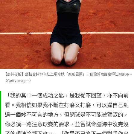
【舒娃掛拍】舒拉寶娃坦言紅土場令她「原形畢露」，偏偏曾兩度贏得法網冠軍。
（Getty Images）
「我的其中一個成功之匙，是我從不回望，亦不向前
看。我相信如果我不斷在打磨又打磨，可以逼自己到
達一個妙不可言的地方。但網球是不可能被駕馭的，
你必須一路注意球賽的需求，並嘗試令腦海中沒完沒
了的想法冷靜下來。」「你是否已為下一個對手作出