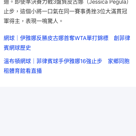
迪。即使準決賽力戰3盤負皮古娜（Jessica Pegula）
止步，這個小將一口氣在同一賽事勇挫3位大滿貫冠
軍得主，表現一鳴驚人。
網球｜伊雅娜反勝皮古娜首奪WTA單打錦標 創菲律
賓網球歷史
溫布頓網球｜菲律賓球手伊雅娜16強止步 家鄉同胞
租體育館看直播