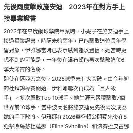
先後兩度擊敗施安迪 2023年在對方手上
接畢業證書
2023年在拿度網球學院畢業時，小妮子在施安迪手上
接過畢業證書，時隔未夠兩年，已能擊敗這位長年學
習對象，伊雅娜當時已表示感到難以置信。她當時更
想不到的可能是，一年後在溫布頓能再次擊敗這位6
奪大滿貫的名將。
即使在邁亞密之後，2025球季未有大突破，由今年初
的杜拜錦標賽開始，伊雅娜屢次再成為「巨人殺
手」，多次擊敗Top 10球手。她生涯已累積擊敗7個
世界前10球手，當中波蘭名將施安迪更先後兩次成為
她的手下敗將。伊雅娜在2026華盛頓公開賽先後在8
強擊敗絲慧杜蓮娜（Elina Svitolina）和決賽挫皮古娜