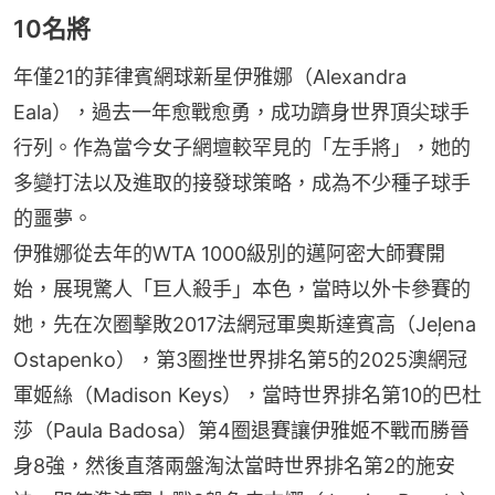
10名將
年僅21的菲律賓網球新星伊雅娜（Alexandra 
Eala），過去一年愈戰愈勇，成功躋身世界頂尖球手
行列。作為當今女子網壇較罕見的「左手將」，她的
多變打法以及進取的接發球策略，成為不少種子球手
的噩夢。
伊雅娜從去年的WTA 1000級別的邁阿密大師賽開
始，展現驚人「巨人殺手」本色，當時以外卡參賽的
她，先在次圈擊敗2017法網冠軍奧斯達賓高（Jeļena 
Ostapenko），第3圈挫世界排名第5的2025澳網冠
軍姬絲（Madison Keys），當時世界排名第10的巴杜
莎（Paula Badosa）第4圈退賽讓伊雅姬不戰而勝晉
身8強，然後直落兩盤淘汰當時世界排名第2的施安