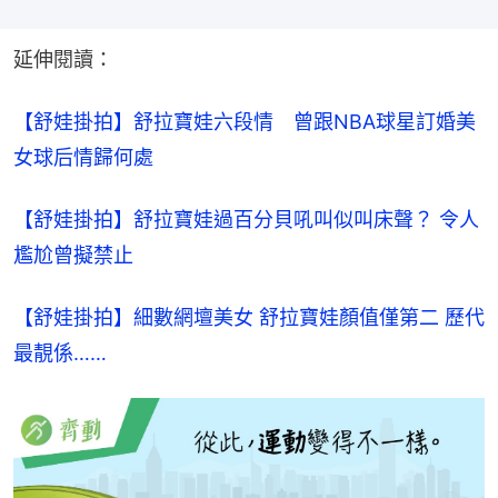
延伸閱讀：
【舒娃掛拍】舒拉寶娃六段情　曾跟NBA球星訂婚美
女球后情歸何處
【舒娃掛拍】舒拉寶娃過百分貝吼叫似叫床聲？ 令人
尷尬曾擬禁止
【舒娃掛拍】細數網壇美女 舒拉寶娃顏值僅第二 歷代
最靚係……