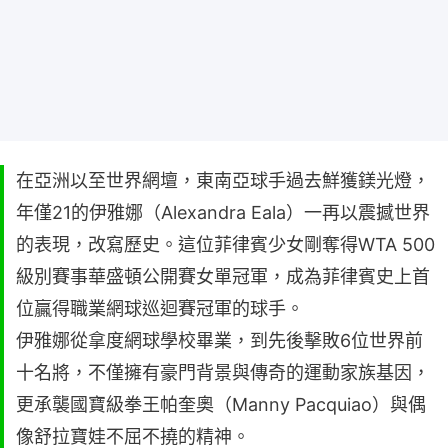
在亞洲以至世界網壇，東南亞球手過去鮮獲鎂光燈，
年僅21的伊雅娜（Alexandra Eala）一再以震撼世界
的表現，改寫歷史。這位菲律賓少女剛奪得WTA 500
級別賽事華盛頓公開賽女單冠軍，成為菲律賓史上首
位贏得職業網球巡迴賽冠軍的球手。
伊雅娜從拿度網球學校畢業，到先後擊敗6位世界前
十名將，不僅擁有豪門背景與傳奇的運動家族基因，
更承襲國寶級拳王帕奎奧（Manny Pacquiao）與偶
像舒拉寶娃不屈不撓的精神。