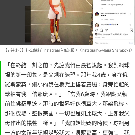
【舒娃掛拍】舒拉寶娃在Instagram宣布退役。（Instagram@Maria Sharapova）
「在終結一刻之前，先讓我們由最初說起。我對網球
場的第一印象，是父親在練習。那年我4歲，身在俄
羅斯索契，細小的我在板凳上搖着雙腿，身旁拾起的
球拍有我一倍那麼大。」「當我6歲時，我跟隨父親
前往佛羅里達，那時的世界好像很巨大。那架飛機、
那個機場、整個美國，一切也是如此龐大，正如我父
母作出的犧牲一樣。」「我開始比賽的時候，球網另
一方的女孩年紀總是較我大，身軀更高、更強壯。我