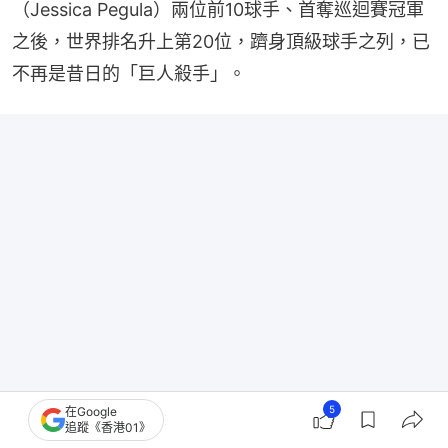
（Jessica Pegula）兩位前10球手、首奪巡迴賽冠軍
之後，世界排名升上第20位，躋身頂級球手之列，已
不再是昔日的「巨人殺手」。
5
在Google
網球︱伊雅娜續譜邁阿密童話 菲律賓新星連挫3位
追蹤《香港01》