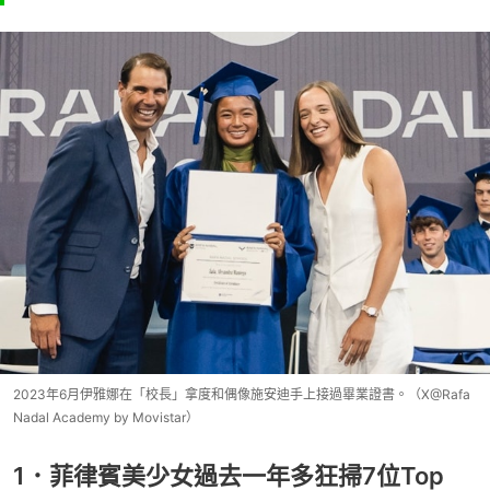
2023年6月伊雅娜在「校長」拿度和偶像施安迪手上接過畢業證書。（X@Rafa
Nadal Academy by Movistar）
1．菲律賓美少女過去一年多狂掃7位Top