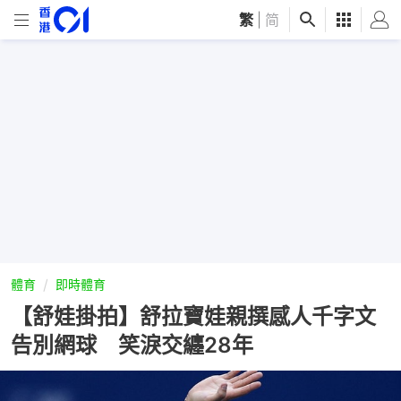
繁
|
简
體育
即時體育
【舒娃掛拍】舒拉寶娃親撰感人千字文
告別網球 笑淚交纏28年