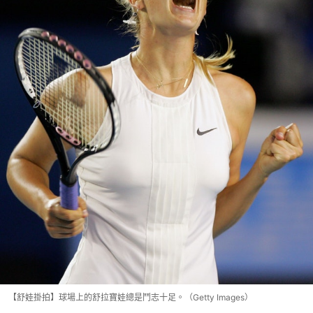
【舒娃掛拍】球場上的舒拉寶娃總是鬥志十足。（Getty Images）