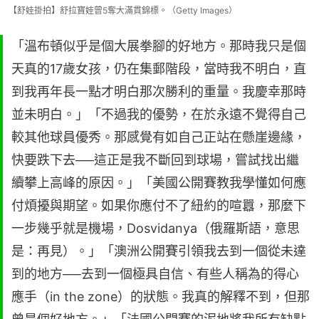
【舒娃掛拍】舒拉寶娃曾5奪大滿貫錦標。（Getty Images）
「溫布頓似乎是個大展拳腳的好地方。那時我只是個
天真的17歲女孩，仍在集郵階段，當時我不明白，直
到我再年長一點才明白那次勝利的重量。我慶幸那時
並未明白。」「不過我的優勢，在於永遠不覺得自己
較其他球員優秀。那感覺有如自己正站在懸崖邊緣，
快要跌下去──這正是我不斷回到球場，嘗試找出繼
續攀上高峰的原因。」「美國公開賽教我學懂如何應
付煩擾與期望。如果你應付不了紐約的喧囂，那麼下
一步幾乎就是機場，Dosvidanya（俄羅斯語，意思
是：再見）。」「澳洲公開賽引領我去到一個從未達
到的地方──去到一個極具自信、有些人稱為的得心
應手（in the zone）的狀態。我真的解釋不到，但那