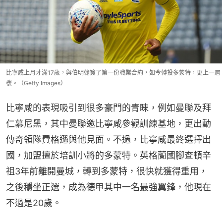
比寧咸上月才滿17歲，與伯明翰簽了第一份職業合約，如今轉投多蒙特，更上一層
樓。（Getty Images）
比寧咸的表現吸引到很多豪門的青睞，例如曼聯及拜
仁慕尼黑，其中曼聯邀比寧咸參觀訓練基地，更出動
傳奇領隊費格遜與他見面。不過，比寧咸最終選擇出
國，加盟擅於培訓小將的多蒙特。英格蘭國腳查頓辛
祖3年前離開曼城，轉到多蒙特，很快就獲得重用，
之後穩坐正選，成為德甲其中一名最強翼鋒，他現在
不過是20歲。