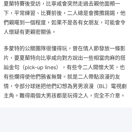
夏蘭特賽後受訪，比寧咸會突然走過去親他面頰一
下，平常練習、比賽前後，二人總是會攬攬錫錫，他
們親暱到一個程度，如果不是各有女朋友，可能會令
人懷疑有更親密關係。
多蒙特的公關團隊很懂得玩，曾在情人節發放一條影
片，要夏蘭特向比寧咸向對方說出一些相當肉麻的搭
訕金句（pick-up lines），有些令二人開懷大笑，也
有些爛得使他們鴉雀無聲。就是二人帶點浪漫的友
情，令部分球迷把他們幻想為男男浪漫（BL）電視劇
主角。難得兩個大男孩都是玩得之人，完全不介意。