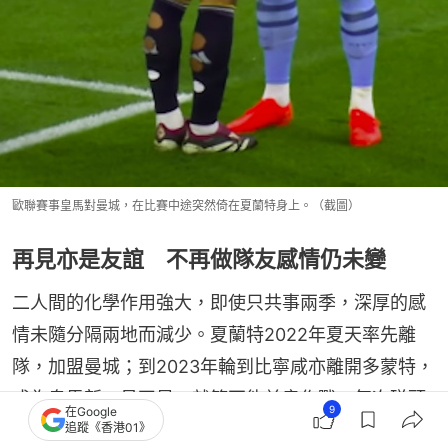
歐聯賽事皇馬對曼城，在比賽中途突然倚在夏蘭特身上。（截圖）
再見亦是友誼 不再做隊友感情仍未變
二人間的化學作用強大，即使只共事兩季，深厚的感
情未隨分隔兩地而減少。夏蘭特2022年夏天率先離
隊，加盟曼城；到2023年輪到比寧咸亦離開多蒙特，
成為皇馬新一員巨星。就算不能並肩作戰，每次碰頭
9
在Google
追蹤《香港01》
兩兄弟各自為自身球隊爭勝之餘，依然有說有笑，親