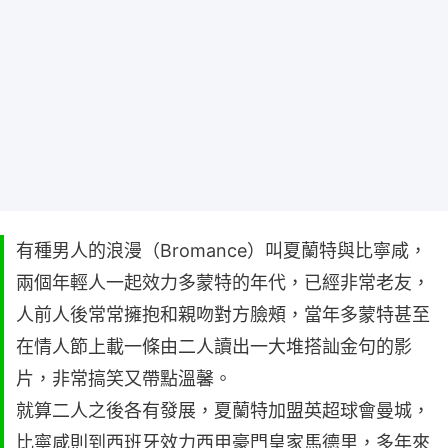
有種男人的浪漫（Bromance）叫夏蘭特與比寧咸，
兩個年輕人一起效力多蒙特的年代，已經非常老友，
人前人後常常擁抱和親吻對方臉頰，當年多蒙特甚至
在情人節上載一條由二人讀出一大堆搭訕金句的影
片，非常搞笑又帶點溫馨。
就算二人之後各有發展，夏蘭特加盟英超球會曼城，
比寧咸則到西班牙效力西甲豪門皇家馬德里，多年來