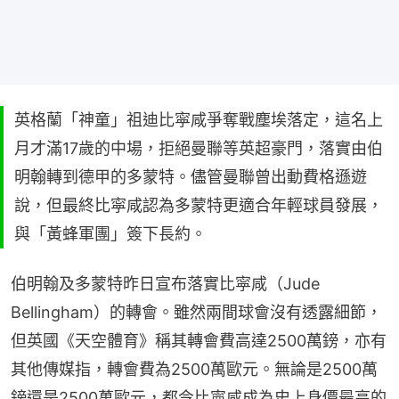
英格蘭「神童」祖迪比寜咸爭奪戰塵埃落定，這名上
月才滿17歲的中場，拒絕曼聯等英超豪門，落實由伯
明翰轉到德甲的多蒙特。儘管曼聯曾出動費格遜遊
說，但最終比寜咸認為多蒙特更適合年輕球員發展，
與「黃蜂軍團」簽下長約。
伯明翰及多蒙特昨日宣布落實比寜咸（Jude 
Bellingham）的轉會。雖然兩間球會沒有透露細節，
但英國《天空體育》稱其轉會費高達2500萬鎊，亦有
其他傳媒指，轉會費為2500萬歐元。無論是2500萬
鎊還是2500萬歐元，都令比寧咸成為史上身價最高的