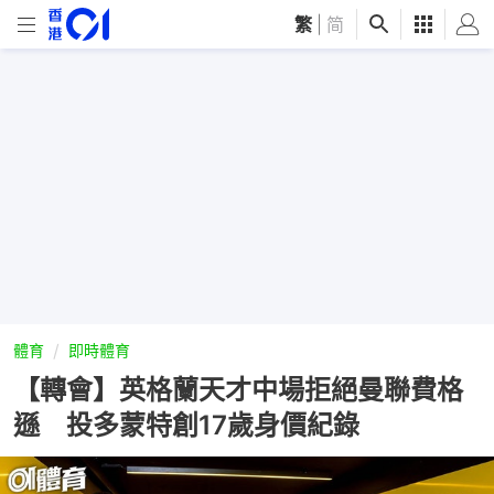
繁
|
简
體育
即時體育
【轉會】英格蘭天才中場拒絕曼聯費格
遜 投多蒙特創17歲身價紀錄