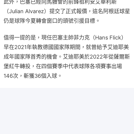
此外，巴塞已經向馬體會的前鋒祖利安艾華利斯
（Julian Alvarez）提交了正式報價，這名阿根廷球星
仍是球隊今夏轉會窗口的頭號引援目標。
值得一提的是，現任巴塞主帥菲力克（Hans Flick）
早在2021年執教德國國家隊期間，就曾給予艾迪耶美
成年國家隊首秀的機會。艾迪耶美於2022年從薩爾斯
堡紅牛轉投，在四個賽季中代表球隊各項賽事出場
146次，斬獲36個入球。