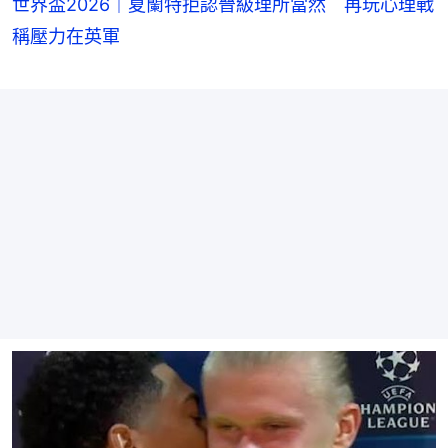
世界盃2026｜夏蘭特拒認晉級理所當然 再玩心理戰
稱壓力在英軍