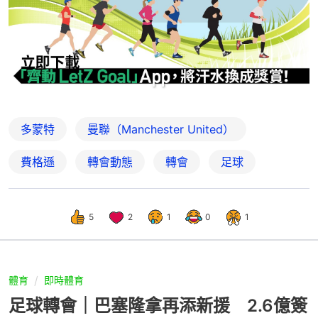
多蒙特
曼聯（Manchester United）
費格遜
轉會動態
轉會
足球
5
2
1
0
1
體育
即時體育
足球轉會｜巴塞隆拿再添新援 2.6億簽