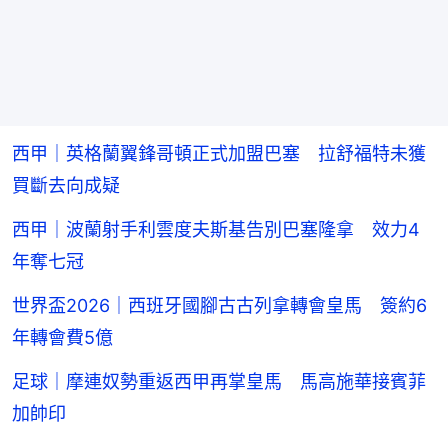
西甲｜英格蘭翼鋒哥頓正式加盟巴塞 拉舒福特未獲
買斷去向成疑
西甲｜波蘭射手利雲度夫斯基告別巴塞隆拿 效力4
年奪七冠
世界盃2026｜西班牙國腳古古列拿轉會皇馬 簽約6
年轉會費5億
足球｜摩連奴勢重返西甲再掌皇馬 馬高施華接賓菲
加帥印