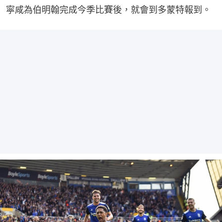
寜咸為伯明翰完成今季比賽後，就會到多蒙特報到。