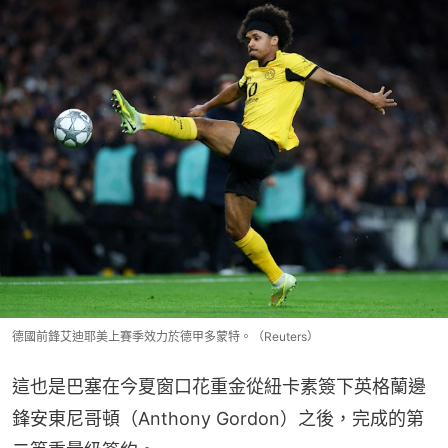
德國前鋒艾迪耶美上賽季效力於德甲多蒙特。（Reuters）
這也是巴塞在今夏窗口花重金從紐卡素簽下英格蘭邊
鋒安東尼哥頓（Anthony Gordon）之後，完成的第