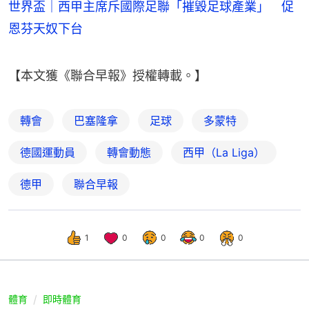
世界盃｜西甲主席斥國際足聯「摧毀足球產業」 促
恩芬天奴下台
【本文獲《聯合早報》授權轉載。】
轉會
巴塞隆拿
足球
多蒙特
德國運動員
轉會動態
西甲（La Liga）
德甲
聯合早報
1
0
0
0
0
體育
即時體育