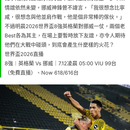
情誼依然未變，挪威神鋒曾不諱言，「我很想念比寧
咸，很想念與他並肩作戰，他是個非常棒的傢伙。」
不過明晨2026世界盃8強英格蘭對挪威一仗，兩個老
Best各為其主，在場上要暫時放下友誼，亦令人期待
他們在大戰中碰頭，到底會產生什麼樣的火花？
世界盃2026直播
8強︱英格蘭 Vs 挪威｜7.12凌晨 05:00 VIU 99台
（免費直播）、Now 618/616台