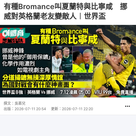
有種Bromance叫夏蘭特與比寧咸 挪
威對英格蘭老友變敵人︱世界盃
撰文：
吳慕兒
出版：
2026-07-11 20:54
更新：
2026-07-11 22:20