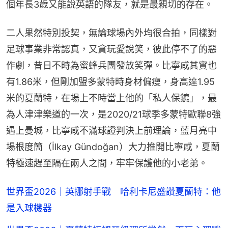
個年長3歲又能說英語的隊友，就是最親切的存在。
二人果然特別投契，無論球場內外均很合拍，同樣對
足球事業非常認真，又貪玩愛說笑，彼此停不了的惡
作劇，昔日不時為蜜蜂兵團發放笑彈。比寧咸其實也
有1.86米，但剛加盟多蒙特時身材偏瘦，身高達1.95
米的夏蘭特，在場上不時當上他的「私人保鑣」，最
為人津津樂道的一次，是2020/21球季多蒙特歐聯8強
遇上曼城，比寧咸不滿球證判決上前理論，藍月亮中
場根度簡（İlkay Gündoğan）大力推開比寧咸，夏蘭
特極速趕至隔在兩人之間，牢牢保護他的小老弟。
世界盃2026｜英挪射手戰 哈利卡尼盛讚夏蘭特：他
是入球機器