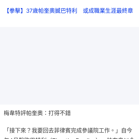
【拳擊】37歲帕奎奧撼巴特利 或成職業生涯最終章
梅韋特評帕奎奧：打得不錯
「接下來？我要回去菲律賓完成參議院工作。」自今