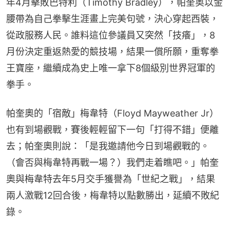
年4月擊敗巴特利（Timothy Bradley），帕奎奥以金
腰帶為自己拳擊生涯畫上完美句號，決心穿起西裝，
從政服務人民。誰料這位參議員又突然「技癢」，8
月份決定重返熱愛的競技場，結果一償所願，重奪拳
王寶座，繼續成為史上唯一拿下8個級別世界冠軍的
拳手。
帕奎奧的「宿敵」梅韋特（Floyd Mayweather Jr）
也有到場觀戰，賽後輕輕留下一句「打得不錯」便離
去；帕奎奧則說：「是我邀請他今日到場觀戰的。
（會否與梅韋特再戰一場？）我們走着瞧吧。」帕奎
奧與梅韋特去年5月交手獲譽為「世紀之戰」，結果
兩人激戰12回合後，梅韋特以點數勝出，延續不敗紀
錄。