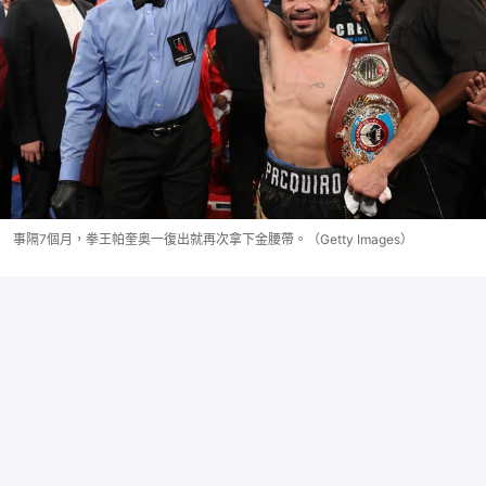
事隔7個月，拳王帕奎奥一復出就再次拿下金腰帶。（Getty Images）