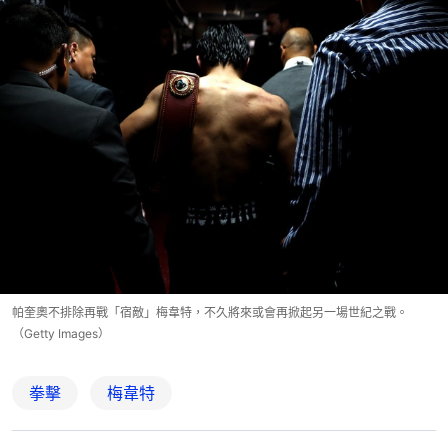
帕奎奧不排除再戰「宿敵」梅韋特，不久將來或會再掀起另一場世紀之戰。
（Getty Images）
拳擊
梅韋特