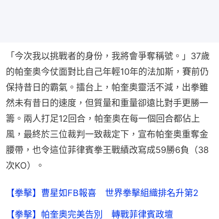
「今次我以挑戰者的身份，我將會爭奪稱號。」37歲
的帕奎奥今仗面對比自己年輕10年的法加斯，賽前仍
保持昔日的霸氣。擂台上，帕奎奥靈活不減，出拳雖
然未有昔日的速度，但質量和重量卻遠比對手更勝一
籌。兩人打足12回合，帕奎奥在每一個回合都佔上
風，最終於三位裁判一致裁定下，宣布帕奎奥重奪金
腰帶，也令這位菲律賓拳王戰績改寫成59勝6負（38
次KO）。
【拳擊】曹星如FB報喜 世界拳擊組織排名升第2
【拳擊】帕奎奧完美告別 轉戰菲律賓政壇