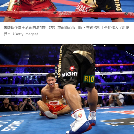
未能保住拳王名銜的法加斯（左）亦輸得心服口服，賽後指對手帶他進入了新境
界。（Getty Images）