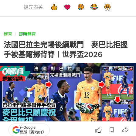
搶先表達
體育
即時體育
法國巴拉圭完場後續戰鬥 麥巴比拒握
手被基爾擲背脊︱世界盃2026
在Google
追蹤《香港01》