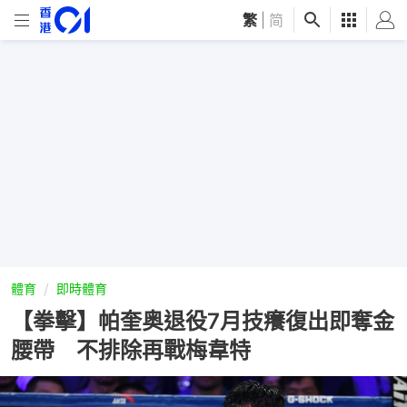
繁
|
简
體育
即時體育
【拳擊】帕奎奥退役7月技癢復出即奪金
腰帶 不排除再戰梅韋特