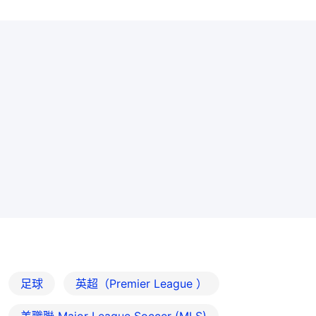
足球
英超（Premier League ）
美職聯 Major League Soccer (MLS)