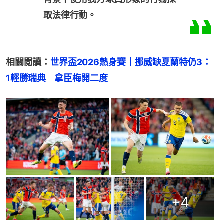
取法律行動。
相關閲讀：
世界盃2026熱身賽｜挪威缺夏蘭特仍3：
1輕勝瑞典　拿臣梅開二度
+
4