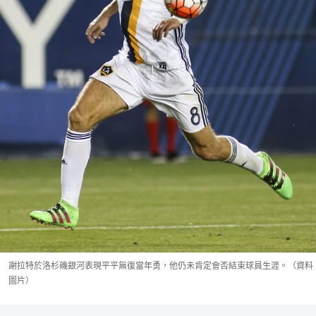
謝拉特於洛杉磯銀河表現平平無復當年勇，他仍未肯定會否結束球員生涯。（資料
圖片）