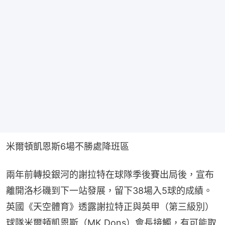
米爾頓凱恩斯6場不勝處降班區
兩年前轉投銀河的謝拉特在球隊季後賽出局後，宣布
離開洛杉磯到下一站發展，留下38場入5球的成績。
英國《天空體育》透露謝拉特正與英甲（第三級別）
球隊米爾頓凱恩斯（MK Dons）會長接觸，有可能取