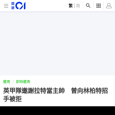
繁
|
简
體育
即時體育
英甲隊邀謝拉特當主帥 曾向林柏特招
手被拒