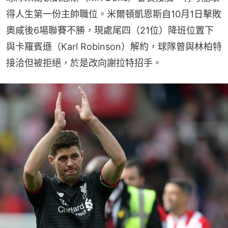
得人生第一份主帥職位。米爾頓凱恩斯自10月1日擊敗
奧咸後6場聯賽不勝，現處尾四（21位）降班位置下
與卡羅賓遜（Karl Robinson）解約，球隊曾與林柏特
接洽但被拒絕，於是改向謝拉特招手。