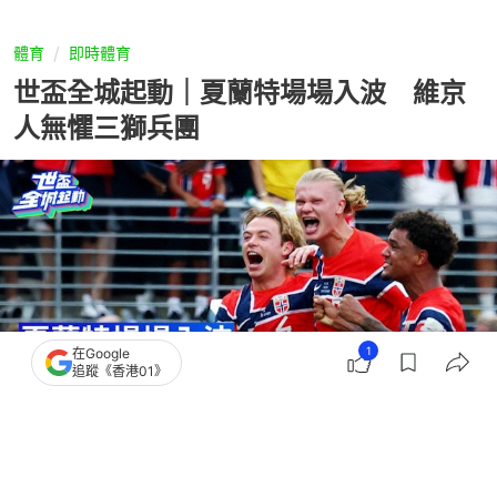
體育
即時體育
世盃全城起動｜夏蘭特場場入波 維京
人無懼三獅兵團
1
在Google
追蹤《香港01》
撰文：
威廉神
出版：
2026-07-10 08:51
更新：
2026-07-10 09:17