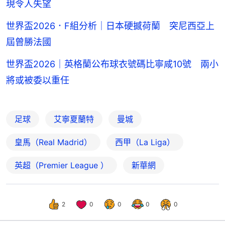
現令人失望
世界盃2026．F組分析｜日本硬撼荷蘭 突尼西亞上
屆曾勝法國
世界盃2026｜英格蘭公布球衣號碼比寧咸10號 兩小
將或被委以重任
足球
艾寧夏蘭特
曼城
皇馬（Real Madrid）
西甲（La Liga）
英超（Premier League ）
新華網
2
0
0
0
0