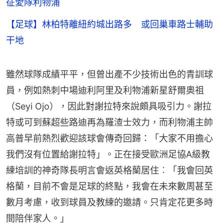
征愛隊利物浦
【足球】林柏特離紐約城出路多 或回巢車路士輔助
干地
雖然球隊成績平平，但曾出產不少技術出色的青訓球
員，例如熱刺中場迪利阿里及利物浦新星舒爾奧祖
（Seyi Ojo），因此對謝拉特來說頗具吸引力。謝拉
特或可到蘇超些路迪再為羅渣士效力，而利物浦主帥
高普早前熱烈歡迎該球會傳奇回歸：「大家不用擔心
我們沒有位置給謝拉特」。正在接受歐洲足協A級教
練培訓的神奇隊長明言會返英格蘭居住︰「我會回英
格蘭，目前不會是足球的終點，我會在未來數周甚至
數月考慮，收到球員及教練的邀請。只肯定花更多時
間陪伴家人。」