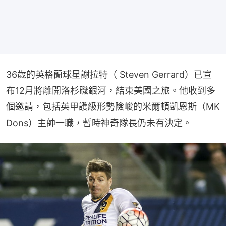
36歲的英格蘭球星謝拉特（ Steven Gerrard）已宣
布12月將離開洛杉磯銀河，結束美國之旅。他收到多
個邀請，包括英甲護級形勢險峻的米爾頓凱恩斯（MK 
Dons）主帥一職，暫時神奇隊長仍未有決定。