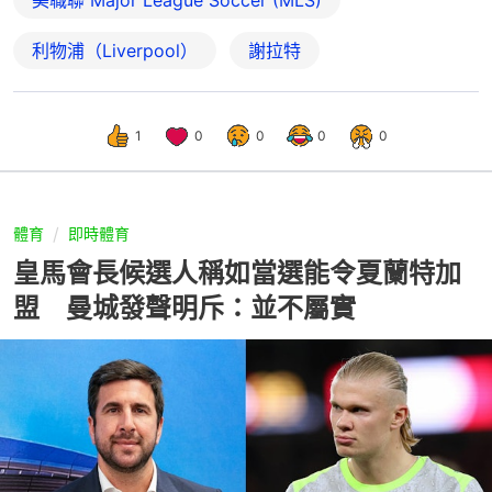
利物浦（Liverpool）
謝拉特
1
0
0
0
0
體育
即時體育
皇馬會長候選人稱如當選能令夏蘭特加
盟 曼城發聲明斥：並不屬實