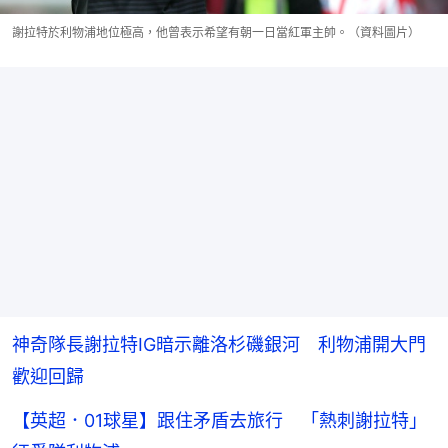
謝拉特於利物浦地位極高，他曾表示希望有朝一日當紅軍主帥。（資料圖片）
神奇隊長謝拉特IG暗示離洛杉磯銀河 利物浦開大門
歡迎回歸
【英超．01球星】跟住矛盾去旅行 「熱刺謝拉特」