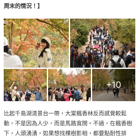
周末的情況！】
+
10
比起千島湖清景台一帶，大棠楓香林反而感覺較鬆
動，不是因為人少，而是馬路寬闊。不過，在楓香樹
下，人頭湧湧，如果想找棵樹影相，都要點耐性排