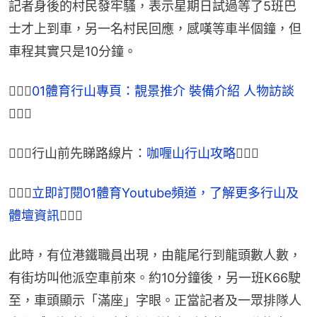
記者身後的村民發牢騷，表示星期日試過等了5班巴
士才上到車，另一名村民回應，感嘆等車半個鐘，但
車程其實只是10分鐘。
🏃🏽‍♂
01體育行山專頁：靚景推介 裝備介紹 人物訪談
🏃🏾‍♀
🏃🏽‍♂行山前先睇路線片：
咖喱山行山攻略
🏃🏾‍♀
🏃🏽‍♂
立即訂閱01體育Youtube頻道，了解更多行山及
體壇資訊
🏃🏾‍♀
此時，有位港鐵職員出現，由龍尾行到龍頭數人數，
有街坊叫他派空車前來。約10分鐘後，另一班K66駛
至，車頭顯示「滿座」字眼。正當記者及一眾排隊人