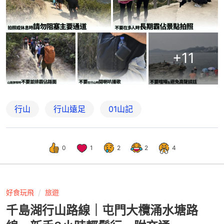
+
11
行山
行山遠足
01山記
0
1
2
2
4
好食玩飛
旅遊
千島湖行山路線｜屯門大欖涌水塘路