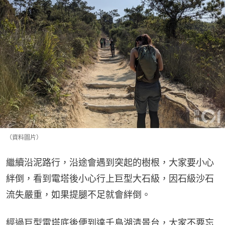
（資料圖片）
繼續沿泥路行，沿途會遇到突起的樹根，大家要小心
絆倒，看到電塔後小心行上巨型大石級，因石級沙石
流失嚴重，如果提腿不足就會絆倒。
經過巨型電塔底後便到達千島湖清景台，大家不要忘