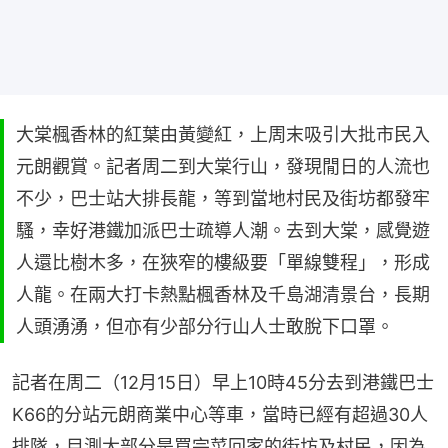
大棠楓香林的紅葉由黃變紅，上周末吸引大批市民入
元朗觀賞。記者周二到大棠行山，發現閒日的人流也
不少，巴士站大排長龍，等到當地村民及街坊都發牢
騷，幸好港鐵加派巴士疏導人潮。去到大棠，感覺遊
人還比樹木多，在狹窄的樓級要「單線雙程」，形成
人龍。在兩大打卡熱點楓香林及千島湖清景台，長期
人頭湧湧，但亦有少部分行山人士敢脫下口罩。
記者在周二（12月15日）早上10時45分去到港鐵巴士
K66的分站元朗商業中心等車，當時已經有超過30人
排隊，目測大部分是買完菜回家的街坊及村民，因為