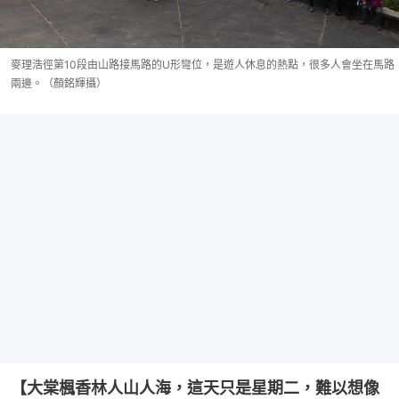
麥理浩徑第10段由山路接馬路的U形彎位，是遊人休息的熱點，很多人會坐在馬路
兩邊。（顏銘輝攝）
【大棠楓香林人山人海，這天只是星期二，難以想像