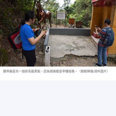
關帝廟是另一個排長龍黑點，因為兩邊都是窄樓級路。（顏銘輝攝/資料圖片）