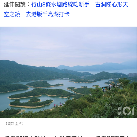
延伸閱讀：
行山8條水塘路線啱新手　古洞睇心形天
空之鏡　去港版千島湖打卡
（資料圖片）