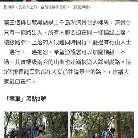
樓梯窄，又多人上落，自然很易排長龍。（顏銘輝攝）
第三個排長龍黑點是上千島湖清景台的樓級，清景台
只有一條路出入，所有人都要迫在同一條樓級上落。
樓級路窄，上落的人很難同時間行，聽過有行山人士
一邊行，一邊抱怨，希望漁護署可以加闊梯級。不
過，其實樓級兩旁的山坡也逐漸被遊人踩到變路。這
3個排長龍黑點都在大棠前往清景台的路上，建議大
家戴口罩行。
「塞車」黑點3號