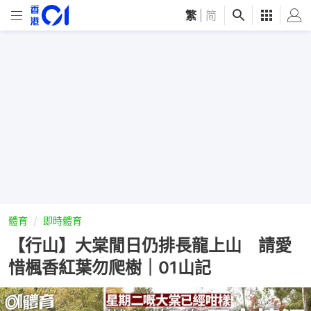
繁
|
简
體育
即時體育
【行山】大棠閒日仍排長龍上山 請愛
惜楓香紅葉勿爬樹｜01山記