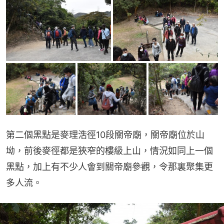
第二個黑點是麥理浩徑10段關帝廟，關帝廟位於山
坳，前後麥徑都是狹窄的樓級上山，情況如同上一個
黑點，加上有不少人會到關帝廟參觀，令那裏聚集更
多人流。