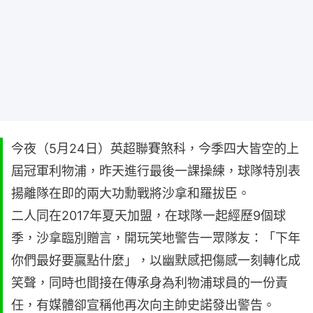
今夜（5月24日）英超聯賽煞科，今季四大皆空的上
屆冠軍利物浦，昨天進行最後一課操練，球隊特別表
揚離隊在即的兩大功勳戰將沙拿和羅拔臣。
二人同在2017年夏天加盟，在球隊一起經歷9個球
季，沙拿臨別贈言，開玩笑地警告一眾隊友：「下年
你們最好要贏點什麼」，以幽默感把傷感一刻轉化成
笑聲，同時也間接在傳承身為利物浦球員的一份責
任，有媒體卻宣稱他再次向主帥史諾發出警告。