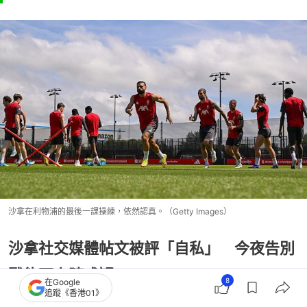
沙拿在利物浦的最後一課操練，依然認真。（Getty Images）
沙拿社交媒體帖文被評「自私」 今夜告別
戰能否上陣成疑
8
在Google
追蹤《香港01》
上季沙拿交出神級演出，在主帥高普離隊之下，仍能