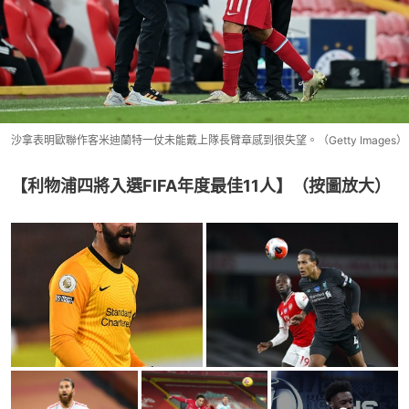
沙拿表明歐聯作客米迪蘭特一仗未能戴上隊長臂章感到很失望。（Getty Images）
【利物浦四將入選FIFA年度最佳11人】（按圖放大）