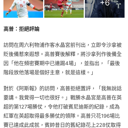
+
6
高普：拒絕評論
訪問在周六利物浦作客水晶宮前刊出，立即令沙拿被
貶後備惹來遐想。高普賽後解釋，將沙拿列作後備全
因「他在頻密賽期中已連踢4場」，並指出，「最後
階段放他落場是個好主意，就是這樣。」
對於《阿斯報》的訪問，高普拒絕置評，「我無說話
要講。我覺得一切也很好。」戰勝水晶宮是高普在英
超的第127場勝仗，令他打破賓尼迪斯的紀錄，成為
紅軍在英超取得最多勝仗的領隊。高普只花196場比
賽已達成此成就，賓帥昔日的舊紀錄花上228仗取得