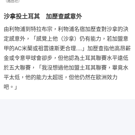
（路透社）
沙拿投土耳其 加歷查感意外
由利物浦到特拉布宗，利物浦名宿加歷查對沙拿的決
定感意外，「感覺上他（沙拿）仍有能力，若加盟意
甲的AC米蘭或祖雲達斯更合理....」加歷查指他高昂薪
金或令意甲球會卻步，但他認為土耳其聯賽水平遠低
於五大聯賽，「我沒想過他加盟土耳其聯賽，畢竟水
平太低，他的能力太超班，但他仍然在歐洲效力
吧。」