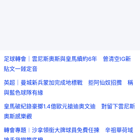
足球轉會｜雲尼斯奧斯與皇馬續約6年 曾清空IG新
貼文一錘定音
英超｜曼城新兵蒙加完成地標戰 拒阿仙奴招攬 稱
與藍色球隊有緣
皇馬破紀錄豪擲1.4億歐元搶迪奧文迪 對留下雲尼斯
奧斯感樂觀
轉會專題︱沙拿領銜大牌球員免費任揀 辛祖華荷域