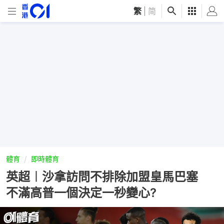
繁
|
简
體育
即時體育
英超︱沙拿訪問不排除加盟皇馬巴塞
不滿高普一個決定一秒變心?