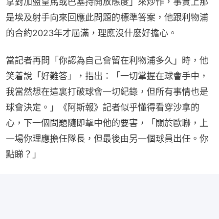
拿對加盟皇馬或巴塞持開放態度」來炒作，事實上那
是埃及射手向來回應此問題的標準答案，他跟利物浦
的合約2023年才屆滿，理應沒什麼好擔心。
當記者再問「你認為自己會留在利物浦多久」時，他
笑着說「好難答」，指出：「一切掌握在球會手中，
我當然想在這裏打破球會一切紀錄，但所有事情也是
球會決定。」《阿斯報》記者似乎懂得看穿沙拿的
心，下一個問題隨即擊中他的要害，「關於歐聯，上
一場你理應擔任隊長，但最後由另一個球員出任。你
點睇？」