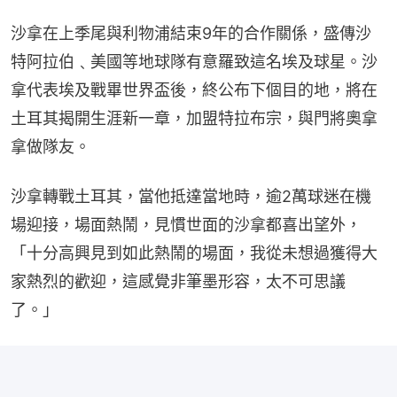
沙拿在上季尾與利物浦結束9年的合作關係，盛傳沙
特阿拉伯﹑美國等地球隊有意羅致這名埃及球星。沙
拿代表埃及戰畢世界盃後，終公布下個目的地，將在
土耳其揭開生涯新一章，加盟特拉布宗，與門將奧拿
拿做隊友。
沙拿轉戰土耳其，當他抵達當地時，逾2萬球迷在機
場迎接，場面熱鬧，見慣世面的沙拿都喜出望外，
「十分高興見到如此熱鬧的場面，我從未想過獲得大
家熱烈的歡迎，這感覺非筆墨形容，太不可思議
了。」