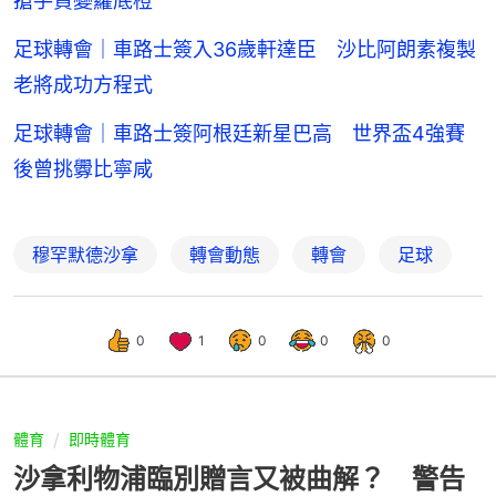
搶手貨變籮底橙
足球轉會｜車路士簽入36歲軒達臣 沙比阿朗素複製
老將成功方程式
足球轉會｜車路士簽阿根廷新星巴高 世界盃4強賽
後曾挑釁比寧咸
穆罕默德沙拿
轉會動態
轉會
足球
0
1
0
0
0
體育
即時體育
沙拿利物浦臨別贈言又被曲解？ 警告