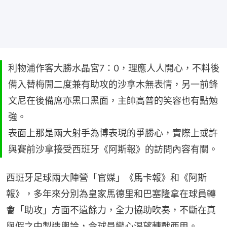
利物浦作客大勝水晶宮7：0，理應人人開心，不料後
備入替梅開二度兼有助攻的沙拿木無表情，另一前鋒
文尼在後備席亦黑口黑面，主帥高普的笑容也有點勉
強。
表面上那是兩大射手為博表現的爭勝心，實際上或許
與賽前沙拿接受西班牙《阿斯報》的訪問內容有關。
西班牙足球兩大陣營「官媒」《馬卡報》和《阿斯
報》，多年來分別為皇家馬德里和巴塞隆拿在球員轉
會「助攻」方面不遺餘力，全力協助吹奏，不斷在真
與假之中製造輿論，令球員變心渴望轉戰西甲。