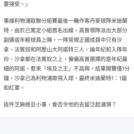
要接受。」
事緣利物浦歐聯分組賽最後一輪作客丹麥球隊米迪蘭
特，由於已篤定小組首名出線，高普領隊派出大部分
副選或年輕球員上陣，一隊常規正選成員中只有沙
拿、法賓奴和阿歷山大阿諾特三人，論年紀和入隊年
份，沙拿都在法賓奴之上，偏偏高普選擇的是年紀最
細的阿諾，惹來「埃及之王」不高興。結果開賽僅1分
鐘，沙拿已為利物浦取得入球，最終米迪蘭特1：1逼
和紅軍。
這件芝麻綠豆小事，會否令他的去留泛起漣漪？