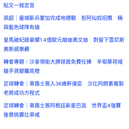
貼文一錘定音
英超｜曼城新兵蒙加完成地標戰 拒阿仙奴招攬 稱
與藍色球隊有緣
皇馬破紀錄豪擲1.4億歐元搶迪奧文迪 對留下雲尼斯
奧斯感樂觀
轉會專題︱沙拿領銜大牌球員免費任揀 辛祖華荷域
搶手貨變籮底橙
足球轉會｜車路士簽入36歲軒達臣 沙比阿朗素複製
老將成功方程式
足球轉會｜車路士簽阿根廷新星巴高 世界盃4強賽
後曾挑釁比寧咸