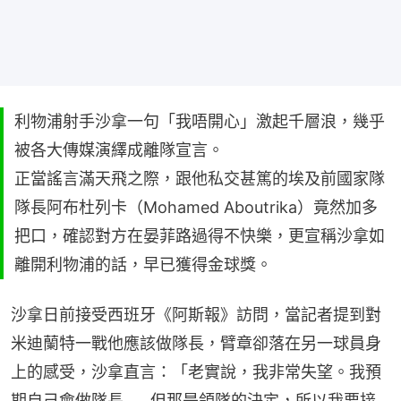
利物浦射手沙拿一句「我唔開心」激起千層浪，幾乎
被各大傳媒演繹成離隊宣言。
正當謠言滿天飛之際，跟他私交甚篤的埃及前國家隊
隊長阿布杜列卡（Mohamed Aboutrika）竟然加多
把口，確認對方在晏菲路過得不快樂，更宣稱沙拿如
離開利物浦的話，早已獲得金球獎。
沙拿日前接受西班牙《阿斯報》訪問，當記者提到對
米迪蘭特一戰他應該做隊長，臂章卻落在另一球員身
上的感受，沙拿直言：「老實說，我非常失望。我預
期自己會做隊長……但那是領隊的決定，所以我要接