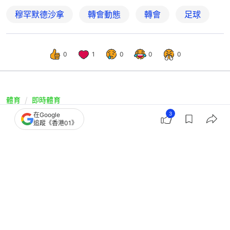
穆罕默德沙拿
轉會動態
轉會
足球
0
1
0
0
0
體育
即時體育
3
在Google
沙拿利物浦臨別贈言又被曲解？ 警告
追蹤《香港01》
史諾VS傳承紅軍精神︱英超