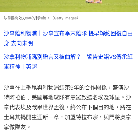
沙拿離開效力9年的利物浦。（Getty Images）
沙拿離利物浦｜沙拿宣布季末離隊 提早解約回復自由
身 去向未明
沙拿利物浦臨別贈言又被曲解？ 警告史諾VS傳承紅
軍精神︱英超
沙拿在上季尾與利物浦結束9年的合作關係，盛傳沙
特阿拉伯﹑美國等地球隊有意羅致這名埃及球星。沙
拿代表埃及戰畢世界盃後，終公布下個目的地，將在
土耳其揭開生涯新一章，加盟特拉布宗，與門將奧拿
拿做隊友。