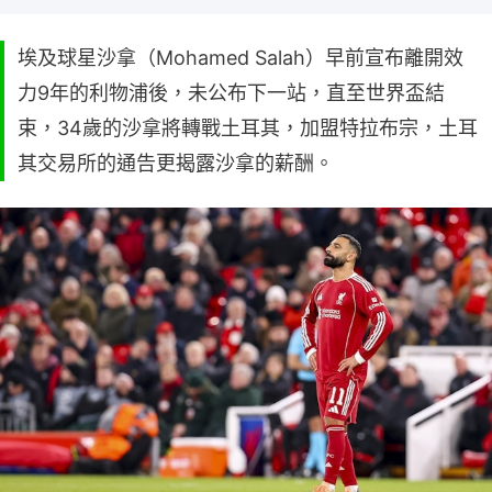
埃及球星沙拿（Mohamed Salah）早前宣布離開效
力9年的利物浦後，未公布下一站，直至世界盃結
束，34歲的沙拿將轉戰土耳其，加盟特拉布宗，土耳
其交易所的通告更揭露沙拿的薪酬。