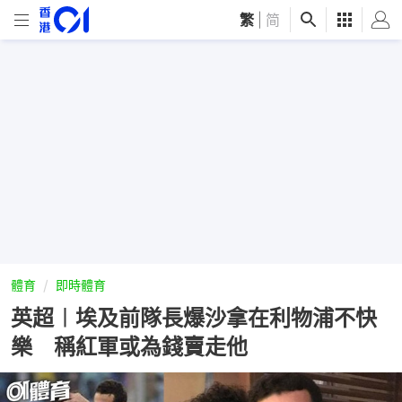
繁
|
简
體育
即時體育
英超︱埃及前隊長爆沙拿在利物浦不快
樂 稱紅軍或為錢賣走他