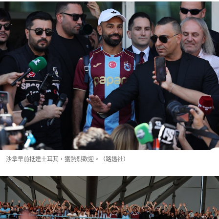
沙拿早前抵達土耳其，獲熱烈歡迎。（路透社）