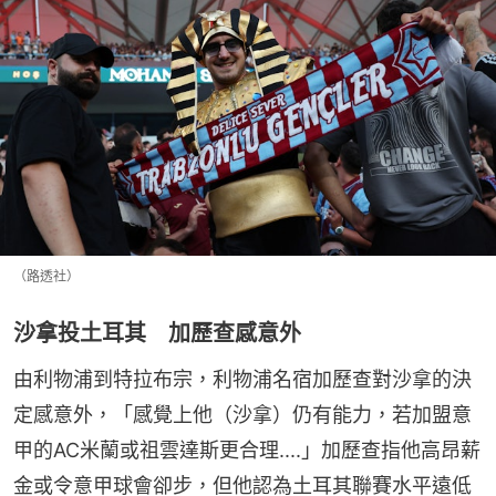
（路透社）
沙拿投土耳其 加歷查感意外
由利物浦到特拉布宗，利物浦名宿加歷查對沙拿的決
定感意外，「感覺上他（沙拿）仍有能力，若加盟意
甲的AC米蘭或祖雲達斯更合理....」加歷查指他高昂薪
金或令意甲球會卻步，但他認為土耳其聯賽水平遠低