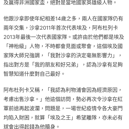
及贏得非洲國家盃，絕對是當地國家英雄級人物。
他跟沙拿即使年紀相差14歲之多，兩人在國家隊仍有
兩年交集，沙拿2011年首次代表埃及，阿布杜列卡
2013年最後一次代表國家隊。或許由於他們都是埃及
「神枱級」人物，不時都會見面或聚會，這個埃及國
家隊大師兄強調，「我對沙拿的決定毫無影響力」，
指出對方是「我的朋友和好兄弟」，認為沙拿有足夠
智慧知道什麼對自己最好。
阿布杜列卡又稱，「我認為利物浦會因為經濟原因，
考慮出售沙拿。」他這個訪問，勢必再次令沙拿在紅
軍前途再起波瀾，問題是，一場世紀疫情令各大豪門
均陷入財困，就算「埃及之王」希望離隊，亦未必有
球會出得起錢為他贖身。