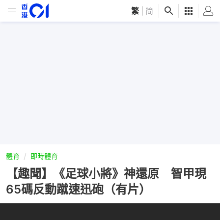
繁
|
简
體育
即時體育
【趣聞】《足球小將》神還原 智甲現
65碼反動蹴速迅砲（有片）