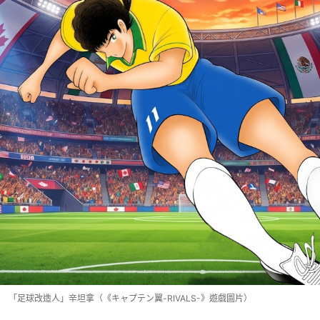
「足球改造人」辛坦拿（《キャプテン翼-RIVALS-》遊戲圖片）