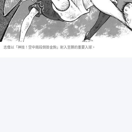
志偉以「神技！空中兩段倒掛金鉤」射入至勝的重要入球。