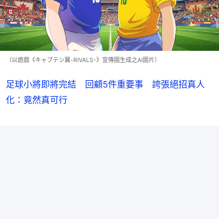
（以遊戲《キャプテン翼-RIVALS-》宣傳圖生成之AI圖片）
足球小將即將完結 回顧5件重要事 誇張絕招真人
化：竟然真可行