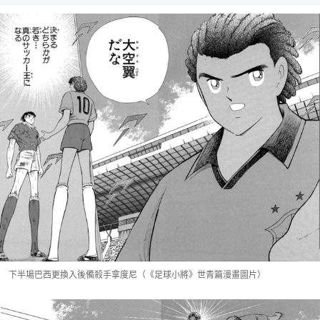
下半場巴西更換入後備殺手拿度尼（《足球小將》世青篇漫畫圖片）