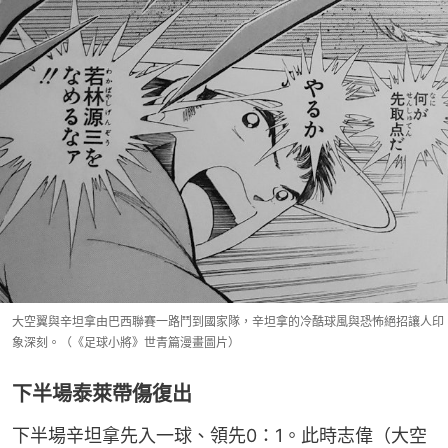
大空翼與辛坦拿由巴西聯賽一路鬥到國家隊，辛坦拿的冷酷球風與恐怖絕招讓人印
象深刻。（《足球小將》世青篇漫畫圖片）
下半場泰萊帶傷復出
下半場辛坦拿先入一球、領先0：1。此時志偉（大空