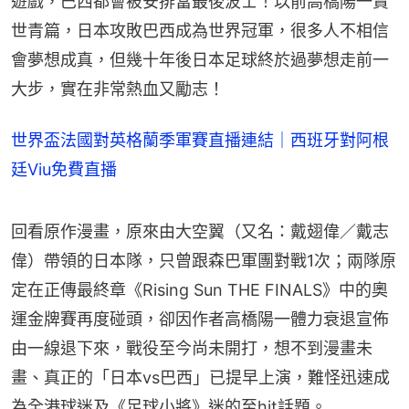
遊戲，巴西都會被安排當最後波士！以前高橋陽一賣
世青篇，日本攻敗巴西成為世界冠軍，很多人不相信
會夢想成真，但幾十年後日本足球終於過夢想走前一
大步，實在非常熱血又勵志！
世界盃法國對英格蘭季軍賽直播連結｜西班牙對阿根
廷Viu免費直播
回看原作漫畫，原來由大空翼（又名：戴翅偉／戴志
偉）帶領的日本隊，只曾跟森巴軍團對戰1次；兩隊原
定在正傳最終章《Rising Sun THE FINALS》中的奧
運金牌賽再度碰頭，卻因作者高橋陽一體力衰退宣佈
由一線退下來，戰役至今尚未開打，想不到漫畫未
畫、真正的「日本vs巴西」已提早上演，難怪迅速成
為全港球迷及《足球小將》迷的至hit話題。