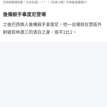
巴西網窩撞穿牆！日本反超2：1！（《足球小將》世青篇漫畫圖片）
後備殺手拿度尼登場
之後巴西換入後備殺手拿度尼，他一出場就在禁區外
射破若林源三的清白之身，追平2比2。