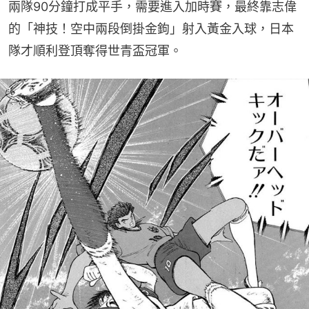
兩隊90分鐘打成平手，需要進入加時賽，最終靠志偉
的「神技！空中兩段倒掛金鉤」射入黃金入球，日本
隊才順利登頂奪得世青盃冠軍。