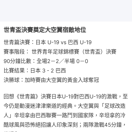
世青盃決賽奠定大空翼宿敵地位
世青篇決賽：日本 U-19 vs 巴西 U-19
賽事階段： 世界青年足球錦標賽（世青盃）決賽
90分鐘比數：全場2－2／半場 0－0
比賽結果：日本 3 - 2 巴西
決勝球：加時賽由大空翼的黃金入球奪冠
回想《世青篇》決賽日本U-19對巴西U-19的激戰，至
今仍是動漫迷津津樂道的經典。大空翼與「足球改造
人」辛坦拿由巴西聯賽一路鬥到國家隊，辛坦拿的冷
酷球風與恐怖絕招讓人印象深刻；兩隊激戰45分鐘，