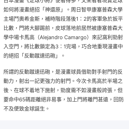
日本漫畫《足球小將》便看得多，又來看看現實足球
如何將漫畫絕招「神還原」。周日智甲康塞普森大學
主場鬥奧希金斯，補時階段落後1：2的客軍急於扳平
比數，門將大腳踢前，皮球落地前居然被康塞普森大
學中場卡馬高（Alejandro Camargo）來記窩利勁射
入空門，將比數鎖定為3：1完場，巧合地重現漫畫中
的絕招「反動蹴速迅砲」。
所謂的反動蹴速迅砲，是漫畫球員借助對手射門的反
動力，射出一記更強力的射門。今次卡馬高於半場之
後、在球不着地下施射，勁度需不如漫畫般誇張，但
要命中65碼距離絕非易事，加上門將離門甚遠，回防
不及便致金球誕生。