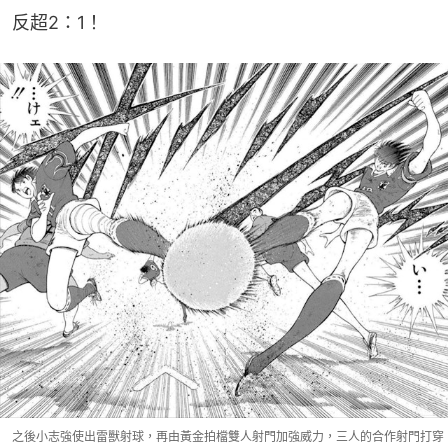
反超2：1！
之後小志強使出雷獸射球，再由黃金拍檔雙人射門加強威力，三人的合作射門打穿