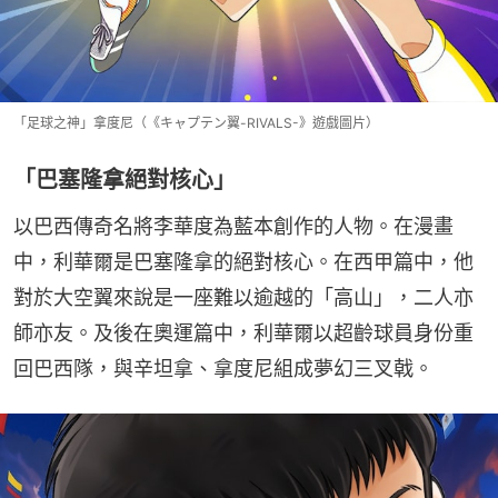
「足球之神」拿度尼（《キャプテン翼-RIVALS-》遊戲圖片）
「巴塞隆拿絕對核心」
以巴西傳奇名將李華度為藍本創作的人物。在漫畫
中，利華爾是巴塞隆拿的絕對核心。在西甲篇中，他
對於大空翼來說是一座難以逾越的「高山」，二人亦
師亦友。及後在奧運篇中，利華爾以超齡球員身份重
回巴西隊，與辛坦拿、拿度尼組成夢幻三叉戟。