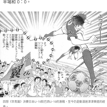
半場和 0：0。
回想《世青篇》決賽日本U-19對巴西U-19的激戰，至今仍是動漫迷津津樂道的經
典。