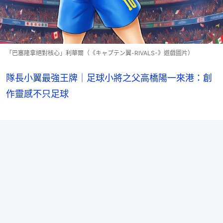
「巴塞隆拿絕對核心」利華爾（《キャプテン翼-RIVALS-》遊戲圖片）
隊長小翼最強王牌｜足球小將之父高橋陽一來港：創
作靈感不只足球