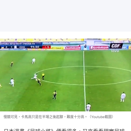
慢鏡可見，卡馬高只是在半場之後起腳，難度十分高。（Youtube截圖）