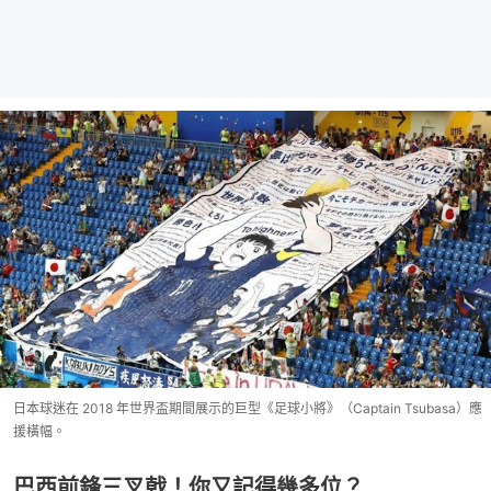
日本球迷在 2018 年世界盃期間展示的巨型《足球小將》（Captain Tsubasa）應
援橫幅。
巴西前鋒三叉戟！你又記得幾多位？