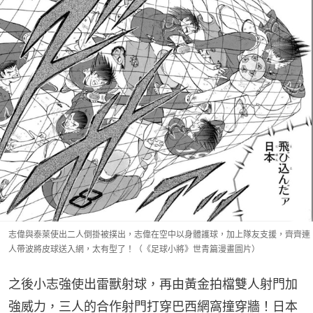
志偉與泰萊使出二人倒掛被撲出，志偉在空中以身體護球，加上隊友支援，齊齊連
人帶波將皮球送入網，太有型了！（《足球小將》世青篇漫畫圖片）
之後小志強使出雷獸射球，再由黃金拍檔雙人射門加
強威力，三人的合作射門打穿巴西網窩撞穿牆！日本