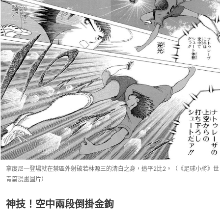
拿度尼一登場就在禁區外射破若林源三的清白之身，追平2比2。（《足球小將》世
青篇漫畫圖片）
神技！空中兩段倒掛金鉤