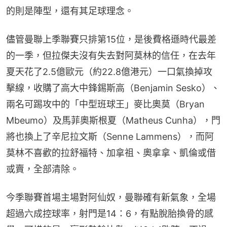
的則是陣型，還有其足球理念。
儘管曼聯上季聯賽只排第15位，是後費格遜時代最差
的一季，但拉傑夫沒有失去對阿莫林的信任，在去年
夏天花了2.5億歐元（約22.8億港元）一口氣換掉攻
擊線，收購了高大中鋒錫斯高（Benjamin Sesko）、
兩名可踢攻中的「中型班球王」麥比奧莫（Bryan 
Mbeumo）及馬菲奧斯根夏（Matheus Cunha），門
將也換上了辛尼拉文斯（Senne Lammens），而阿
莫林不喜歡的拉舒福特、加拿祖、奧拿拿、凱倫或借
或賣，全部清除。
今季聯賽首場主場對阿仙奴，曼聯確有新氣象，全場
超過六成控球率，射門是14：6，有點脫胎換骨的感