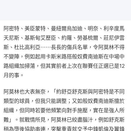
阿密特、美臣蒙特、曼紐爾烏加迪、明奈、利辛度馬
天尼斯、基斯甸艾歷臣、約羅、勞基梳爾、莊尼伊雲
斯、杜比高利亞⋯⋯長長的傷兵名單，令阿莫林不得
不變陣，例如起用卡斯米路搭般奴費南迪斯在中場中
路組織加掃蕩，但其實前者上次在聯賽任正選已是12
月的事。
阿莫林也大表無奈，「約舒亞舒克斯與阿密特是不同
類型的球員，但我只能調整；又如般奴費南迪斯擅於
組織，但同時若要他頻繁向對手施壓，實在是強人所
難」。就戰情所見，阿莫林已絞盡腦汁，例如舒克斯
稍為墮後協助串連，突擊重責就交予中鋒凱倫及翼鋒