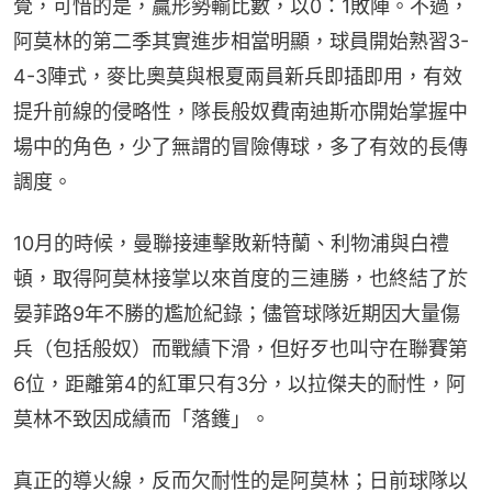
覺，可惜的是，贏形勢輸比數，以0：1敗陣。不過，
阿莫林的第二季其實進步相當明顯，球員開始熟習3-
4-3陣式，麥比奧莫與根夏兩員新兵即插即用，有效
提升前線的侵略性，隊長般奴費南迪斯亦開始掌握中
場中的角色，少了無謂的冒險傳球，多了有效的長傳
調度。
10月的時候，曼聯接連擊敗新特蘭、利物浦與白禮
頓，取得阿莫林接掌以來首度的三連勝，也終結了於
晏菲路9年不勝的尷尬紀錄；儘管球隊近期因大量傷
兵（包括般奴）而戰績下滑，但好歹也叫守在聯賽第
6位，距離第4的紅軍只有3分，以拉傑夫的耐性，阿
莫林不致因成績而「落鑊」。
真正的導火線，反而欠耐性的是阿莫林；日前球隊以