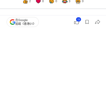
2
0
0
3
0
15
在Google
體育
即時體育
追蹤《香港01》
曼聯炒阿莫林︱加利佬：別再做實驗
了 「曼聯不應為任何人而變」