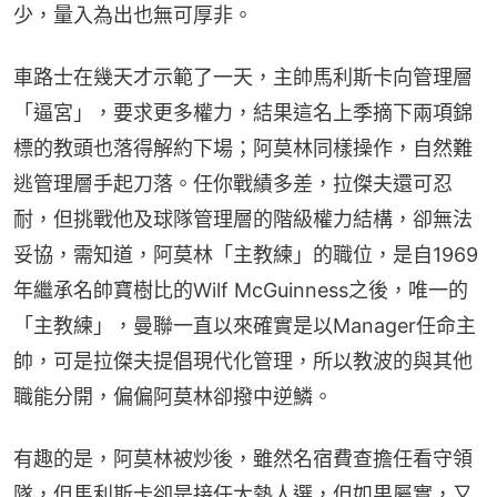
少，量入為出也無可厚非。
車路士在幾天才示範了一天，主帥馬利斯卡向管理層
「逼宮」，要求更多權力，結果這名上季摘下兩項錦
標的教頭也落得解約下場；阿莫林同樣操作，自然難
逃管理層手起刀落。任你戰績多差，拉傑夫還可忍
耐，但挑戰他及球隊管理層的階級權力結構，卻無法
妥協，需知道，阿莫林「主教練」的職位，是自1969
年繼承名帥寶樹比的Wilf McGuinness之後，唯一的
「主教練」，曼聯一直以來確實是以Manager任命主
帥，可是拉傑夫提倡現代化管理，所以教波的與其他
職能分開，偏偏阿莫林卻撥中逆鱗。
有趣的是，阿莫林被炒後，雖然名宿費查擔任看守領
隊，但馬利斯卡卻是接任大熱人選，但如果屬實，又