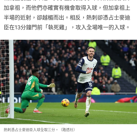
加拿祖，而他們亦確實有機會取得入球，但加拿祖上
半場的近射，卻越楣而出。相反，熱刺卻憑占士麥迪
臣在13分鐘門前「執死雞」，攻入全場唯一的入球。
熱刺憑占士麥迪臣入球全取三分。（路透社）