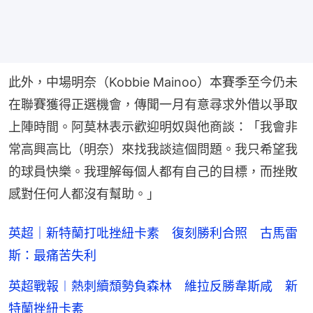
此外，中場明奈（Kobbie Mainoo）本賽季至今仍未
在聯賽獲得正選機會，傳聞一月有意尋求外借以爭取
上陣時間。阿莫林表示歡迎明奴與他商談：「我會非
常高興高比（明奈）來找我談這個問題。我只希望我
的球員快樂。我理解每個人都有自己的目標，而挫敗
感對任何人都沒有幫助。」
英超｜新特蘭打吡挫紐卡素 復刻勝利合照 古馬雷
斯：最痛苦失利
英超戰報︱熱刺續頹勢負森林 維拉反勝韋斯咸 新
特蘭挫紐卡素