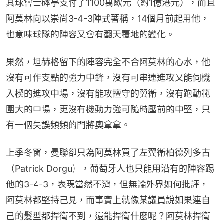
其球會士砵亭支付了1100萬歐元（約1億港元），而且
阿莫林向以崇尚3-4-3陣式著稱，14個月前起用他，
也意味球隊的陣容又會有翻天覆地的變化。
果然，坦赫格留下的陣容完全不合阿莫林的心水，他
沒有可作支點的強力中鋒，沒有可串連進攻又能伺機
入楔的進攻中場，沒有能攻擅守的翼衛，沒有跑動範
圍大的中場，更沒有機動力強可隨時壓前的中堅，只
有一個失誤頻頻的門將奧拿拿。
上季冬窗，曼聯卻只為阿莫林買了左翼衛柏德列多古
（Patrick Dorgu），葡萄牙人也只能用沿有的陣容踢
他的3-4-3，表現當然不濟，但無論外界如何批評，
阿莫林都堅持己見，而事實上就像某議員說如果連自
己的髮型都捍衛不到，還能捍衛什麼呢？阿莫林捍衛