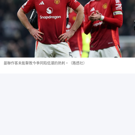
曼聯作客未能擊敗今季同陷低潮的熱刺。（路透社）