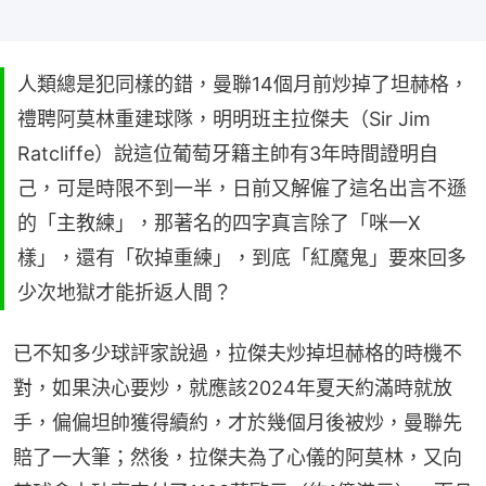
人類總是犯同樣的錯，曼聯14個月前炒掉了坦赫格，
禮聘阿莫林重建球隊，明明班主拉傑夫（Sir Jim
Ratcliffe）說這位葡萄牙籍主帥有3年時間證明自
己，可是時限不到一半，日前又解僱了這名出言不遜
的「主教練」，那著名的四字真言除了「咪一X
樣」，還有「砍掉重練」，到底「紅魔鬼」要來回多
少次地獄才能折返人間？
已不知多少球評家說過，拉傑夫炒掉坦赫格的時機不
對，如果決心要炒，就應該2024年夏天約滿時就放
手，偏偏坦帥獲得續約，才於幾個月後被炒，曼聯先
賠了一大筆；然後，拉傑夫為了心儀的阿莫林，又向