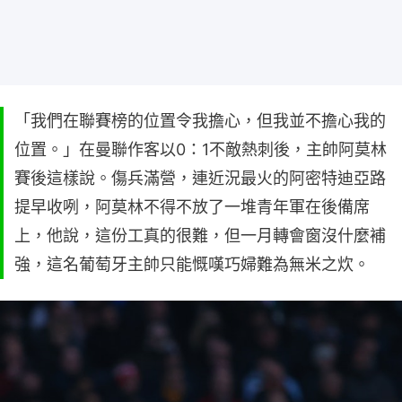
「我們在聯賽榜的位置令我擔心，但我並不擔心我的
位置。」在曼聯作客以0：1不敵熱刺後，主帥阿莫林
賽後這樣說。傷兵滿營，連近況最火的阿密特迪亞路
提早收咧，阿莫林不得不放了一堆青年軍在後備席
上，他說，這份工真的很難，但一月轉會窗沒什麼補
強，這名葡萄牙主帥只能慨嘆巧婦難為無米之炊。