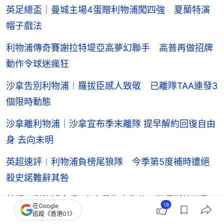
英足總盃｜曼城主場4蛋贈利物浦闖四強 夏蘭特演
帽子戲法
利物浦傳奇賽謝拉特堤亞高夢幻聯手 高普再做招牌
動作令球迷瘋狂
沙拿告別利物浦︱羅拔臣感人致敬 已離隊TAA連發3
個限時動態
沙拿離利物浦｜沙拿宣布季末離隊 提早解約回復自由
身 去向未明
英超速評︱利物浦負榜尾狼隊 今季第5度補時遭絕
殺史諾難辭其咎
英超︱利物浦今季8次末段失守失分 蘇保斯拉爾警
18
在Google
追蹤《香港01》
告隊友盡快醒來