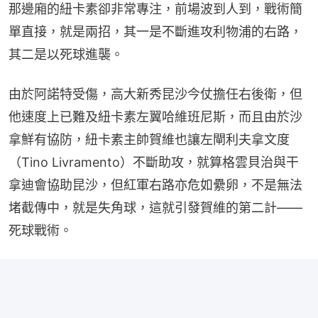
那邊廂的紐卡素卻非常專注，前場波到人到，戰術簡
單直接，就是兩招，其一是不斷進攻利物浦的右路，
其二是以死球進襲。
由於阿諾特受傷，高大新秀昆沙今仗擔任右後衛，但
他速度上已難及紐卡素左翼哈維班尼斯，而且由於沙
拿鮮有協防，紐卡素主帥賀維也讓左閘利夫拿文度
（Tino Livramento）不斷助攻，就算格雲貝治與干
拿迪會協助昆沙，但紅軍右路亦危如纍卵，不是無法
堵截傳中，就是失角球，這就引發賀維的第二計——
死球戰術。