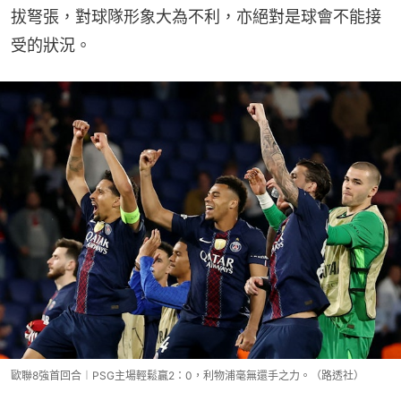
拔弩張，對球隊形象大為不利，亦絕對是球會不能接
受的狀況。
歐聯8強首回合︱PSG主場輕鬆贏2：0，利物浦毫無還手之力。（路透社）