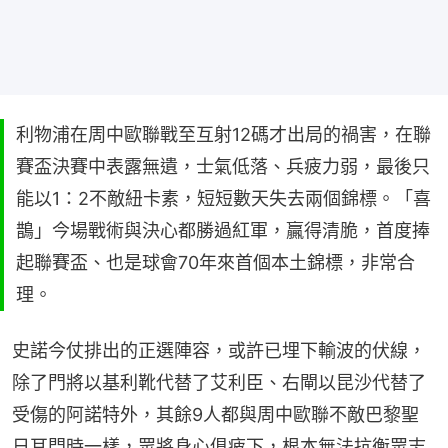
利物浦在周中歐聯戰至互射12碼才出局的禍害，在聯
賽盃決賽中表露無遺，士氣低落、兵疲力弱，最後只
能以1：2不敵紐卡素，短短數天失去兩個錦標。「喜
鵲」今場戰術與決心都勝過紅軍，贏得清脆，首度捧
起聯賽盃、也是球會70年來首個本土錦標，非常合
理。
史諾今仗排出的正選陣容，或許已埋下輸波的伏線，
除了門將以基利靴代替了艾利臣、右閘以昆沙代替了
受傷的阿諾特外，其餘9人都與周中歐聯不敵巴黎聖
日耳門時一樣，眾將身心俱疲下，根本無法抗衡眾志