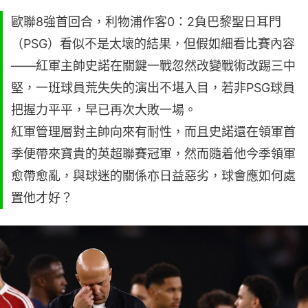
歐聯8強首回合，利物浦作客0：2負巴黎聖日耳門
（PSG）看似不是太壞的結果，但假如細看比賽內容
——紅軍主帥史諾在關鍵一戰忽然改變戰術改踢三中
堅，一班球員荒失失的演出不堪入目，若非PSG球員
把握力平平，早已再次大敗一場。
紅軍管理層對主帥向來有耐性，而且史諾還在領軍首
季便帶來寶貴的英超聯賽冠軍，然而隨着他今季領軍
愈帶愈亂，與球迷的關係亦日益惡劣，球會應如何處
置他才好？