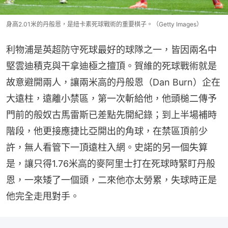
身高2.01米的丹般恩，是紐卡素死球戰術的重要棋子。（Getty Images）
利物浦是英超防守死球最好的球隊之一，皆因兩名中
堅雲迪積克與干拿迪極之擅頂。賀維的死球戰術就是
故意避開兩人，讓兩米高的丹般恩（Dan Burn）企在
大遠柱，遠離小禁區，第一次斬給他，他頭槌二傳予
門前的般奴古馬雷斯已差點先開紀錄；到上半場補時
階段，他更接應捷比亞開出的角球，在禁區頂前少
許，無人看管下一頂遠柱入網。史諾的另一個失算
是，讓只得1.76米高的麥阿里士打在死球時緊盯丹般
恩，一來矮了一個頭，二來他亦太勞累，失球時正是
他完全走甩對手。