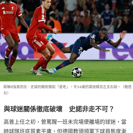
歐聯8強首回合︱史諾的戰術猶如「虐老」，令34歲的雲迪積克左支右絀。（路透
社）
與球迷關係徹底破壞 史諾非走不可？
高普上任之初，曾罵醒一班未完場便離場的球迷，當
時球隊班底質素平庸，但德國教頭領軍下球員態度漸