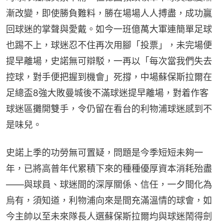
漸改變，即使勝負難料，勝在場場人人搏盡，成功贏
回球迷的掌聲與愛戴。如今一班億萬大軍連簡單足球
也踢不上，球迷忍不住再次用腳「投票」，未完場便
提早離場，史諾無可辯駁，一再以「每次當我們失去
控球，對手便把握到機會」死撐，中場蘇保斯拉爾在
足總盃8強大敗曼城後不滿球迷提早離場，對着作客
球迷區攤開雙手，令仍留在看台的利物浦球迷感到不
是味兒。
史諾上季的功勞無可置疑，問題是今季短短未夠一
年，已將高普年代累積下來的種種優厚資本消耗殆盡
——與球員、球迷間的深厚關係、信任，一夕間化為
烏有，須知道，利物浦向來是間充滿溫情的球會，如
今主帥以至未來隊長人選蘇保斯拉爾均與球迷鬧得劍