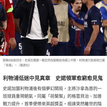
歐聯8強首回合︱史諾在關鍵一戰忽然改變戰術改踢三中堅，利物浦只負兩球已屬
「幸運」。（路透社）
利物浦低迷中見真章 史諾領軍愈窮愈見鬼
史諾加盟利物浦後有個夢幻開局，主將沙拿為首的一
班球員重現朝氣，同屬「荷蘭幫」的格雲貝治、加普
戰力提升，首季便帶來英超獎盃。祖達突然離世的陰