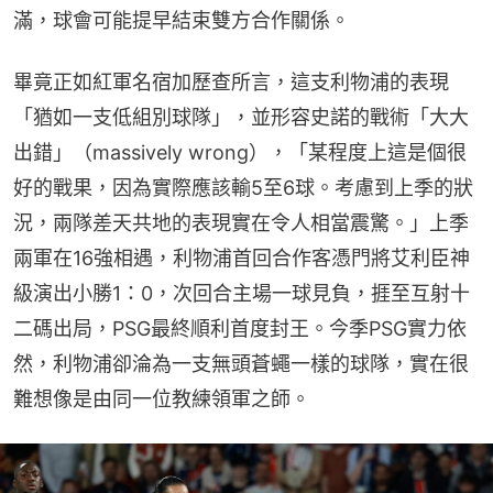
滿，球會可能提早結束雙方合作關係。
畢竟正如紅軍名宿加歷查所言，這支利物浦的表現
「猶如一支低組別球隊」，並形容史諾的戰術「大大
出錯」（massively wrong），「某程度上這是個很
好的戰果，因為實際應該輸5至6球。考慮到上季的狀
況，兩隊差天共地的表現實在令人相當震驚。」上季
兩軍在16強相遇，利物浦首回合作客憑門將艾利臣神
級演出小勝1：0，次回合主場一球見負，捱至互射十
二碼出局，PSG最終順利首度封王。今季PSG實力依
然，利物浦卻淪為一支無頭蒼蠅一樣的球隊，實在很
難想像是由同一位教練領軍之師。