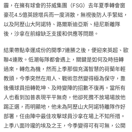
霾，在擁有球會的芬威集團（FSG）去年夏季轉會窗
豪花4.5億英鎊增兵而一度消散，無視後防人手緊絀，
以及阿歷山大阿諾特、路爾斯迪亞斯、紐尼斯離隊
後，沙拿在前線缺乏支援和供應等問題。
結果帶點幸運成份的開季7連勝之後，便迎來英超、歐
聯4連敗。低潮每隊都會遇上，關鍵是如何及時扭轉
過來，轉危為機，然而上季那個充滿智慧的荷蘭年輕
教頭，今季突然在用人、戰術忽然變得極為保守，靠
後備球員扭轉乾坤、及時變陣的招數不復再。當所有
人也看到加普表現平平無奇，他卻死攬不放場場放他
踢正選，而明顯地，他未為阿歷山大阿諾特離隊作好
部署，任由陣中最佳攻擊球員沙拿在場上不知所措。
上季八面玲瓏的埃及之王，今季變得可有可無，公開