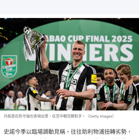
丹般恩在防守端也表現出眾，在空中戰完勝對手。（Getty Images）
史諾今季以臨場調動見稱，往往助利物浦扭轉劣勢，