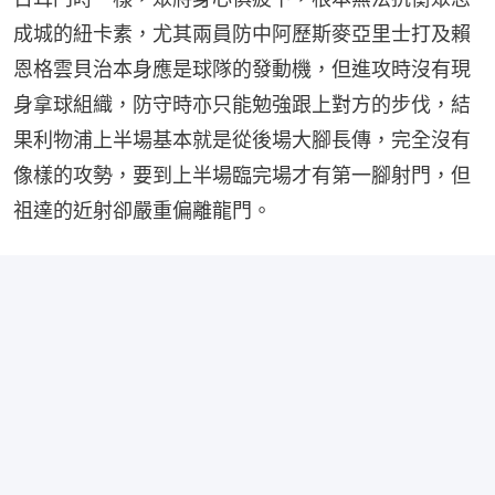
成城的紐卡素，尤其兩員防中阿歷斯麥亞里士打及賴
恩格雲貝治本身應是球隊的發動機，但進攻時沒有現
身拿球組織，防守時亦只能勉強跟上對方的步伐，結
果利物浦上半場基本就是從後場大腳長傳，完全沒有
像樣的攻勢，要到上半場臨完場才有第一腳射門，但
祖達的近射卻嚴重偏離龍門。