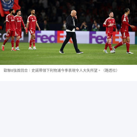
歐聯8強首回合︱史諾帶領下利物浦今季表現令人大失所望。（路透社）