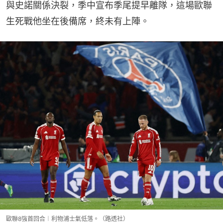
與史諾關係決裂，季中宣布季尾提早離隊，這場歐聯
生死戰他坐在後備席，終未有上陣。
歐聯8強首回合︱利物浦士氣低落。（路透社）