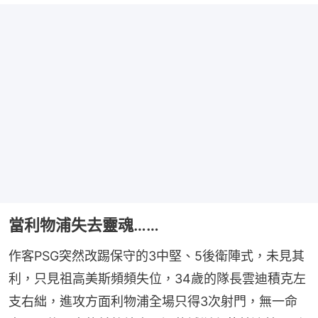
當利物浦失去靈魂……
作客PSG突然改踢保守的3中堅、5後衛陣式，未見其
利，只見祖高美斯頻頻失位，34歲的隊長雲迪積克左
支右絀，進攻方面利物浦全場只得3次射門，無一命