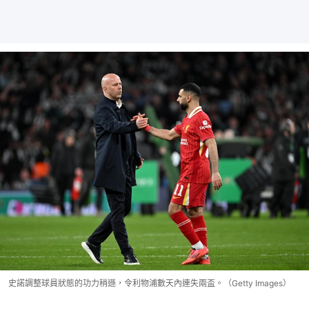
史諾調整球員狀態的功力稍遜，令利物浦數天內連失兩盃。（Getty Images）