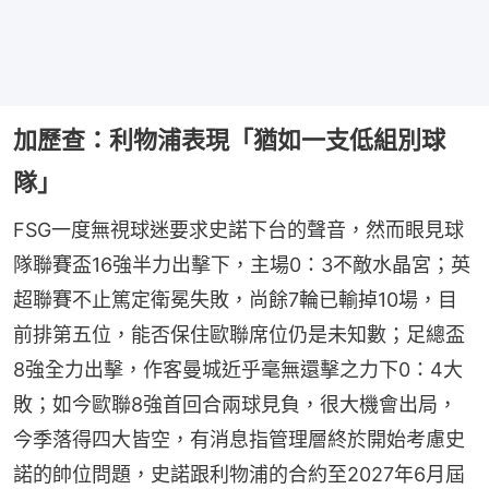
加歷查：利物浦表現「猶如一支低組別球
隊」
FSG一度無視球迷要求史諾下台的聲音，然而眼見球
隊聯賽盃16強半力出擊下，主場0：3不敵水晶宮；英
超聯賽不止篤定衛冕失敗，尚餘7輪已輸掉10場，目
前排第五位，能否保住歐聯席位仍是未知數；足總盃
8強全力出擊，作客曼城近乎毫無還擊之力下0：4大
敗；如今歐聯8強首回合兩球見負，很大機會出局，
今季落得四大皆空，有消息指管理層終於開始考慮史
諾的帥位問題，史諾跟利物浦的合約至2027年6月屆