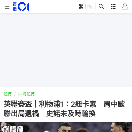
繁
|
简
體育
即時體育
英聯賽盃｜利物浦1：2紐卡素 周中歐
聯出局遺禍 史諾未及時輪換