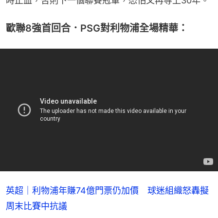
時止血，否則下一個聯賽冠軍，恐怕又再等上30年。
歐聯8強首回合．PSG對利物浦全場精華：
英超｜利物浦年賺74億門票仍加價 球迷組織怒轟擬
周末比賽中抗議