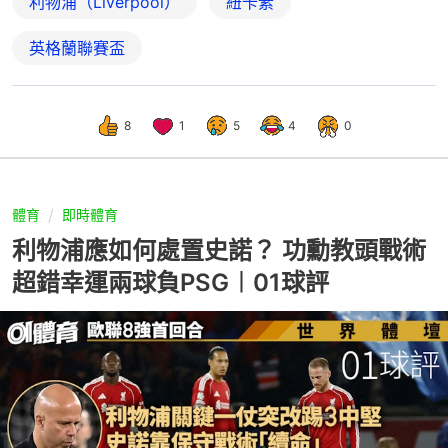
利物浦（Liverpool）
紐卡素
英格蘭聯賽盃
8
1
5
4
0
體育
即時體育
利物浦應如何處置史諾？ 功勳教頭戰術
超錯幸運兩球負PSG︱01球評