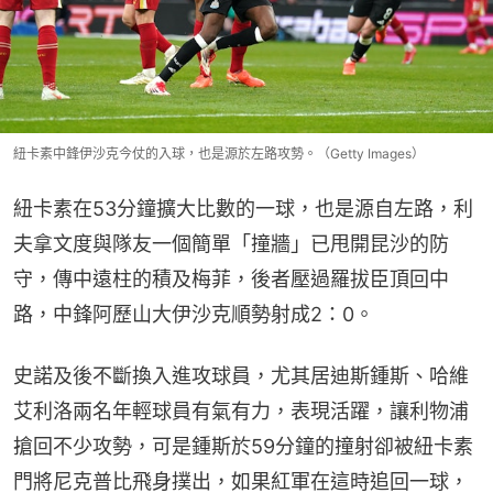
紐卡素中鋒伊沙克今仗的入球，也是源於左路攻勢。（Getty Images）
紐卡素在53分鐘擴大比數的一球，也是源自左路，利
夫拿文度與隊友一個簡單「撞牆」已甩開昆沙的防
守，傳中遠柱的積及梅菲，後者壓過羅拔臣頂回中
路，中鋒阿歷山大伊沙克順勢射成2：0。
史諾及後不斷換入進攻球員，尤其居迪斯鍾斯、哈維
艾利洛兩名年輕球員有氣有力，表現活躍，讓利物浦
搶回不少攻勢，可是鍾斯於59分鐘的撞射卻被紐卡素
門將尼克普比飛身撲出，如果紅軍在這時追回一球，