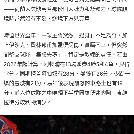
——荷蘭人欠缺高普那份個人魅力和凝聚力，球隊順
境時當然沒有不妥，逆境下方見真章。
時值世界盃年，一眾主將突然「錫身」不足為奇，加
上伊沙克、費林邦甫加盟便受傷，實屬不幸，但突然
間整支球隊「集體失魂」，肯定是教練的責任。若由
2026年起計算，利物浦在13場聯賽4勝5和4負，只得
17分，同期榜首阿仙奴有28分，曼聯有26分，少踢一
場的曼城有21分，易帥後表現飄忽的車路士也有19
分，前六位球隊之中唯獨下半季同處低迷的阿士東維
拉得分較利物浦少。