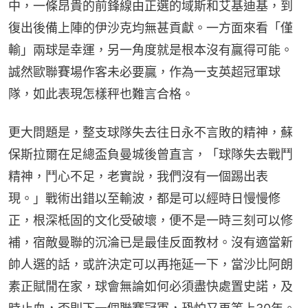
中，一條昂貴的前鋒線由正選的域斯和艾基迪基，到
復出後備上陣的伊沙克均無甚貢獻。一方面來看「僅
輸」兩球是幸運，另一角度就是根本沒有贏得可能。
誠然歐聯賽場作客未必要贏，作為一支英超冠軍球
隊，如此表現怎樣秤也難言合格。
更大問題是，整支球隊失去往日永不言敗的精神，蘇
保斯拉爾在足總盃負曼城後曾直言，「球隊失去戰鬥
精神，鬥心不足，老實說，我們沒有一個踢出表
現。」戰術出錯以至輸波，都是可以經時日慢慢修
正，根深柢固的文化受破壞，便不是一時三刻可以修
補，宿敵曼聯的沉淪已是最佳反面教材。沒有適當新
帥人選的話，或許決定可以再拖延一下，當沙比阿朗
素正賦閒在家，球會無論如何必須盡快處置史諾，及