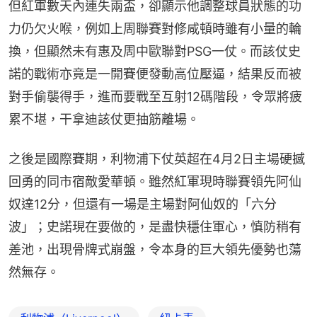
但紅軍數天內連失兩盃，卻顯示他調整球員狀態的功
力仍欠火喉，例如上周聯賽對修咸頓時雖有小量的輪
換，但顯然未有惠及周中歐聯對PSG一仗。而該仗史
諾的戰術亦竟是一開賽便發動高位壓逼，結果反而被
對手偷襲得手，進而要戰至互射12碼階段，令眾將疲
累不堪，干拿迪該仗更抽筋離場。
之後是國際賽期，利物浦下仗英超在4月2日主場硬撼
回勇的同市宿敵愛華頓。雖然紅軍現時聯賽領先阿仙
奴達12分，但還有一場是主場對阿仙奴的「六分
波」；史諾現在要做的，是盡快穩住軍心，慎防稍有
差池，出現骨牌式崩盤，令本身的巨大領先優勢也蕩
然無存。