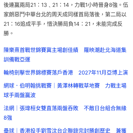
後連贏兩局21：13﹑21：14，力戰1小時晉身8強。伍
家朗惡鬥中華台北的周天成同樣首局落後，第二局以
21：16追成平手，惜決勝局負14：21，未能完成反
勝。
陳樂熹首戰世錦賽冀主場創佳績 羅映潮赴北海道集
訓備戰亞運
輪椅劍擊世界錦標賽落戶香港 2027年11月亞博上演
網球．伯明翰挑戰賽｜黃澤林轉戰草地賽 力戰主場
球手兩盤贏波
法網｜張瑋桓女雙直落兩盤吞敗 不敵日台組合無緣
8強
壘球｜香港投手劉雪汶台企聯錄完封勝創歷史 兼獲