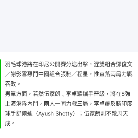
羽毛球港將在印尼公開賽分途出擊，混雙組合鄧俊文
／謝影雪惡鬥中國組合張馳／程星，惟直落兩局力戰
吞敗。
男單方面，若然伍家朗﹑李卓耀攜手晉級，將在8強
上演港隊內鬥，兩人一同力戰三局，李卓耀反勝印度
球手舒爾迪（Ayush Shetty）；伍家朗則不敵周天
成。