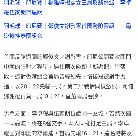
羽毛球．印尼賽｜楊雅婷楊霈霖三局反勝晉級 李卓
耀伍家朗齊過關
羽毛球．印尼賽｜鄧俊文謝影雪首圈驚險晉級 三局
逆轉挫泰國組合
首圈反勝過關的鄧俊文／謝影雪，印尼公開賽次圈鬥
中國的張馳／程星，過往兩次碰頭「鄧謝配」皆落
敗。這對香港組合首局曾經領先，惜後段被對手力
追，以20：22先輸一局。第二局戰情同樣激烈，可惜
鄧謝配再負一局18：21，直落兩局吞敗。
男單方面，李卓耀與伍家朗位處同一區域，若然次圈
一同贏波，將在8強交手，兩人同樣打足三局。李卓
耀面對印度的舒爾迪，首局先輸16：21，這名港將及