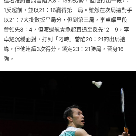
這名港將首局曾陷入8：13的劣勢，但他打出一段7：
1反超前，並以21：16贏得第一局。雖然在次局遭對手
以21：7大批數扳平局分，但到第三局，李卓耀早段
曾領先8：4，但渡邊航貴急起直追至反先12：9，李
卓耀沉穩面對，打到「刁時」曾陷20：21的出局邊
緣，但他連續3次得分，鎖定23：21勝局，晉身16
強。