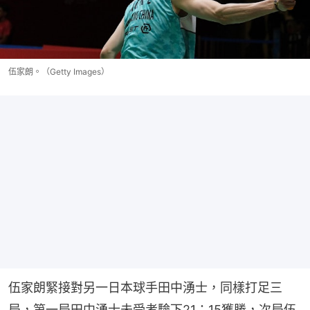
伍家朗。（Getty Images）
伍家朗緊接對另一日本球手田中湧士，同樣打足三
局，第一局田中湧士未受考驗下21：15獲勝，次局伍