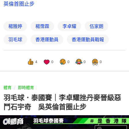
英倫首圈止步
楊雅婷
楊霈霖
李卓耀
伍家朗
羽毛球
香港運動員
香港運動員戰報
4
0
0
0
0
體育
即時體育
羽毛球．泰國賽｜李卓耀挫丹麥晉級惡
鬥石宇奇 吳英倫首圈止步