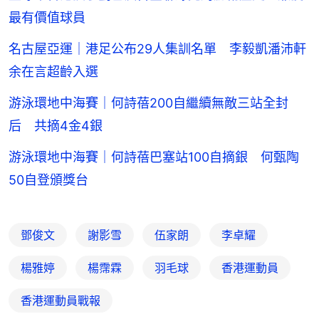
最有價值球員
名古屋亞運｜港足公布29人集訓名單 李毅凱潘沛軒
余在言超齡入選
游泳環地中海賽｜何詩蓓200自繼續無敵三站全封
后 共摘4金4銀
游泳環地中海賽｜何詩蓓巴塞站100自摘銀 何甄陶
50自登頒獎台
鄧俊文
謝影雪
伍家朗
李卓耀
楊雅婷
楊霈霖
羽毛球
香港運動員
香港運動員戰報