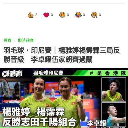
2
0
0
0
0
體育
即時體育
羽毛球．印尼賽｜楊雅婷楊霈霖三局反
勝晉級 李卓耀伍家朗齊過關