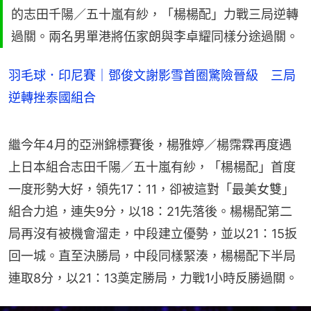
的志田千陽／五十嵐有紗，「楊楊配」力戰三局逆轉
過關。兩名男單港將伍家朗與李卓耀同樣分途過關。
羽毛球．印尼賽｜鄧俊文謝影雪首圈驚險晉級 三局
逆轉挫泰國組合
繼今年4月的亞洲錦標賽後，楊雅婷／楊霈霖再度遇
上日本組合志田千陽／五十嵐有紗，「楊楊配」首度
一度形勢大好，領先17：11，卻被這對「最美女雙」
組合力追，連失9分，以18：21先落後。楊楊配第二
局再沒有被機會溜走，中段建立優勢，並以21：15扳
回一城。直至決勝局，中段同樣緊湊，楊楊配下半局
連取8分，以21：13奠定勝局，力戰1小時反勝過關。