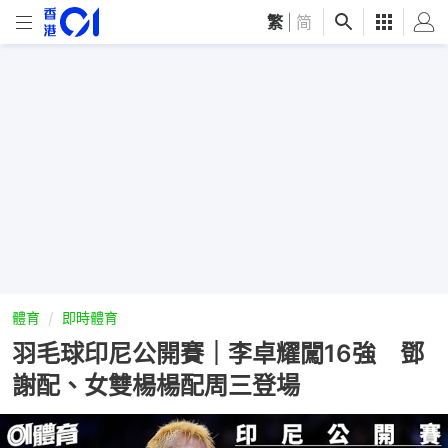
繁
|
简
體育
即時體育
羽毛球印尼公開賽｜李卓耀闖16強 鄧
謝配、女雙楊楊配周三登場