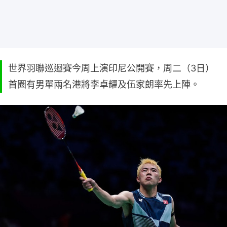
世界羽聯巡迴賽今周上演印尼公開賽，周二（3日）
首圈有男單兩名港將李卓耀及伍家朗率先上陣。